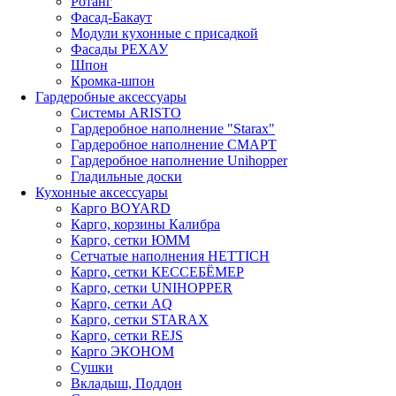
Ротанг
Фасад-Бакаут
Модули кухонные с присадкой
Фасады РЕХАУ
Шпон
Кромка-шпон
Гардеробные аксессуары
Системы ARISTO
Гардеробное наполнение "Starax"
Гардеробное наполнение СМАРТ
Гардеробное наполнение Unihopper
Гладильные доски
Кухонные аксессуары
Карго BOYARD
Карго, корзины Калибра
Карго, сетки ЮММ
Сетчатые наполнения HETTICH
Карго, сетки КЕССЕБЁМЕР
Карго, сетки UNIHOPPER
Карго, сетки AQ
Карго, сетки STARAX
Карго, сетки REJS
Карго ЭКОНОМ
Сушки
Вкладыш, Поддон