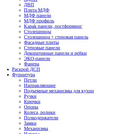
ДВП
Плита МДФ
МДФ панели
МДФ профиль
Kapak панели, постформинг
Столешницы
Столешница + стеновая панель
Фасадные плиты
Стеновые панели
Декоративные панели и рейки
ЭКО-панели
Фанера
Раскрой ДСП
Фурнитура
Петли
Направляющие
Подъемные механизмы для кухни
Ручки
Крючки
Опоры
Колеса, ролики
Полкодержатели
Замки
Механизмы
Навесы