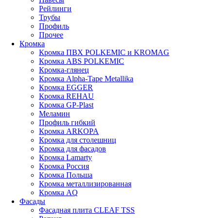
Рейлинги
Трубы
Профиль
Прочее
Кромка
Кромка ПВХ POLKEMIC и KROMAG
Кромка ABS POLKEMIС
Кромка-глянец
Кромка Alpha-Tape Metallika
Кромка EGGER
Кромка REHAU
Кромка GP-Plast
Меламин
Профиль гибкий
Кромка ARKOPA
Кромка для столешниц
Кромка для фасадов
Кромка Lamarty
Кромка Россия
Кромка Польша
Кромка металлизированная
Кромка AQ
Фасады
Фасадная плита CLEAF TSS