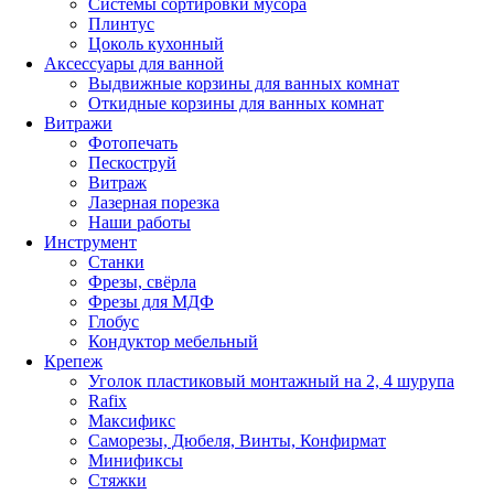
Системы сортировки мусора
Плинтус
Цоколь кухонный
Аксессуары для ванной
Выдвижные корзины для ванных комнат
Откидные корзины для ванных комнат
Витражи
Фотопечать
Пескоструй
Витраж
Лазерная порезка
Наши работы
Инструмент
Станки
Фрезы, свёрла
Фрезы для МДФ
Глобус
Кондуктор мебельный
Крепеж
Уголок пластиковый монтажный на 2, 4 шурупа
Rafix
Максификс
Саморезы, Дюбеля, Винты, Конфирмат
Минификсы
Стяжки