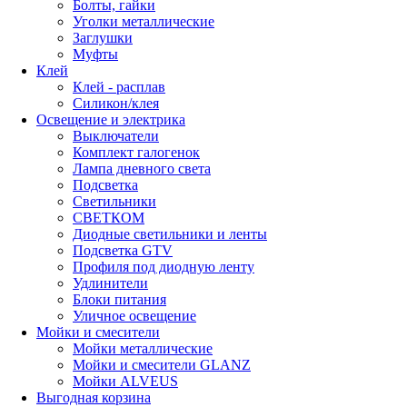
Болты, гайки
Уголки металлические
Заглушки
Муфты
Клей
Клей - расплав
Силикон/клея
Освещение и электрика
Выключатели
Комплект галогенок
Лампа дневного света
Подсветка
Светильники
СВЕТКОМ
Диодные светильники и ленты
Подсветка GTV
Профиля под диодную ленту
Удлинители
Блоки питания
Уличное освещение
Мойки и смесители
Мойки металлические
Мойки и смесители GLANZ
Мойки ALVEUS
Выгодная корзина