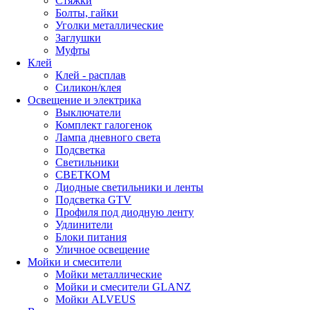
Стяжки
Болты, гайки
Уголки металлические
Заглушки
Муфты
Клей
Клей - расплав
Силикон/клея
Освещение и электрика
Выключатели
Комплект галогенок
Лампа дневного света
Подсветка
Светильники
СВЕТКОМ
Диодные светильники и ленты
Подсветка GTV
Профиля под диодную ленту
Удлинители
Блоки питания
Уличное освещение
Мойки и смесители
Мойки металлические
Мойки и смесители GLANZ
Мойки ALVEUS