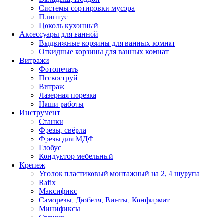
Системы сортировки мусора
Плинтус
Цоколь кухонный
Аксессуары для ванной
Выдвижные корзины для ванных комнат
Откидные корзины для ванных комнат
Витражи
Фотопечать
Пескоструй
Витраж
Лазерная порезка
Наши работы
Инструмент
Станки
Фрезы, свёрла
Фрезы для МДФ
Глобус
Кондуктор мебельный
Крепеж
Уголок пластиковый монтажный на 2, 4 шурупа
Rafix
Максификс
Саморезы, Дюбеля, Винты, Конфирмат
Минификсы