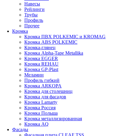
Навесы
Рейлинги
Трубы
Профиль
Прочее
Кромка
Кромка ПВХ POLKEMIC и KROMAG
Кромка ABS POLKEMIС
Кромка-глянец
Кромка Alpha-Tape Metallika
Кромка EGGER
Кромка REHAU
Кромка GP-Plast
Меламин
Профиль гибкий
Кромка ARKOPA
Кромка для столешниц
Кромка для фасадов
Кромка Lamarty
Кромка Россия
Кромка Польша
Кромка металлизированная
Кромка AQ
Фасады
Фасадная плита CLEAF TSS