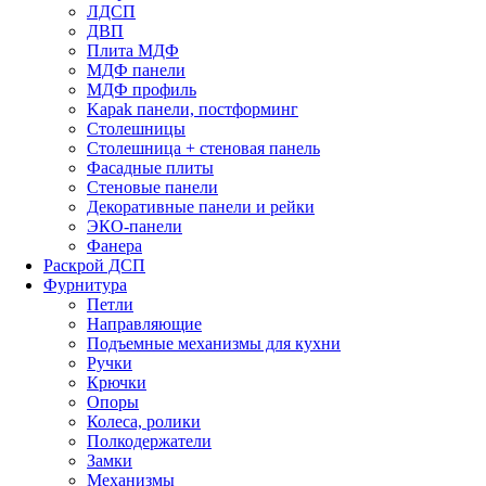
ЛДСП
ДВП
Плита МДФ
МДФ панели
МДФ профиль
Kapak панели, постформинг
Столешницы
Столешница + стеновая панель
Фасадные плиты
Стеновые панели
Декоративные панели и рейки
ЭКО-панели
Фанера
Раскрой ДСП
Фурнитура
Петли
Направляющие
Подъемные механизмы для кухни
Ручки
Крючки
Опоры
Колеса, ролики
Полкодержатели
Замки
Механизмы