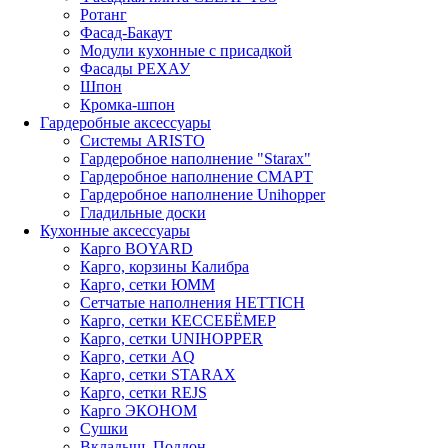
Ротанг
Фасад-Бакаут
Модули кухонные с присадкой
Фасады РЕХАУ
Шпон
Кромка-шпон
Гардеробные аксессуары
Системы ARISTO
Гардеробное наполнение "Starax"
Гардеробное наполнение СМАРТ
Гардеробное наполнение Unihopper
Гладильные доски
Кухонные аксессуары
Карго BOYARD
Карго, корзины Калибра
Карго, сетки ЮММ
Сетчатые наполнения HETTICH
Карго, сетки КЕССЕБЁМЕР
Карго, сетки UNIHOPPER
Карго, сетки AQ
Карго, сетки STARAX
Карго, сетки REJS
Карго ЭКОНОМ
Сушки
Вкладыш, Поддон