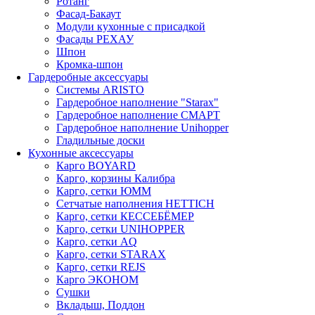
Ротанг
Фасад-Бакаут
Модули кухонные с присадкой
Фасады РЕХАУ
Шпон
Кромка-шпон
Гардеробные аксессуары
Системы ARISTO
Гардеробное наполнение "Starax"
Гардеробное наполнение СМАРТ
Гардеробное наполнение Unihopper
Гладильные доски
Кухонные аксессуары
Карго BOYARD
Карго, корзины Калибра
Карго, сетки ЮММ
Сетчатые наполнения HETTICH
Карго, сетки КЕССЕБЁМЕР
Карго, сетки UNIHOPPER
Карго, сетки AQ
Карго, сетки STARAX
Карго, сетки REJS
Карго ЭКОНОМ
Сушки
Вкладыш, Поддон