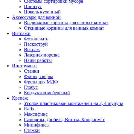
Системы сортировки мусора
Плинтус
Цоколь кухонный
Аксессуары для ванной
Выдвижные корзины для ванных комнат
Откидные корзины для ванных комнат
Витражи
Фотопечать
Пескоструй
Витраж
Лазерная порезка
Наши работы
Инструмент
Станки
Фрезы, свёрла
Фрезы для МДФ
Глобус
Кондуктор мебельный
Крепеж
Уголок пластиковый монтажный на 2, 4 шурупа
Rafix
Максификс
Саморезы, Дюбеля, Винты, Конфирмат
Минификсы
Стяжки