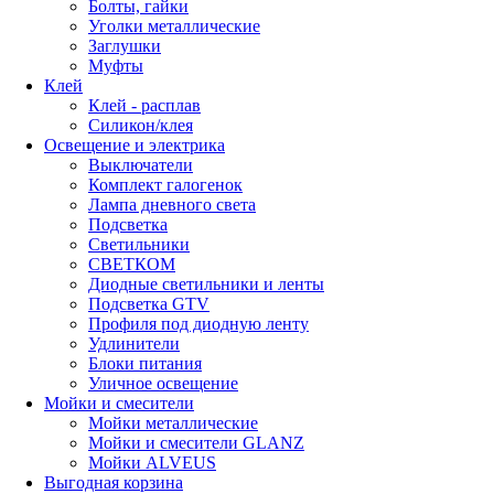
Болты, гайки
Уголки металлические
Заглушки
Муфты
Клей
Клей - расплав
Силикон/клея
Освещение и электрика
Выключатели
Комплект галогенок
Лампа дневного света
Подсветка
Светильники
СВЕТКОМ
Диодные светильники и ленты
Подсветка GTV
Профиля под диодную ленту
Удлинители
Блоки питания
Уличное освещение
Мойки и смесители
Мойки металлические
Мойки и смесители GLANZ
Мойки ALVEUS
Выгодная корзина