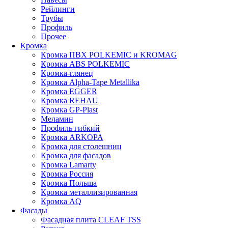
Рейлинги
Трубы
Профиль
Прочее
Кромка
Кромка ПВХ POLKEMIC и KROMAG
Кромка ABS POLKEMIС
Кромка-глянец
Кромка Alpha-Tape Metallika
Кромка EGGER
Кромка REHAU
Кромка GP-Plast
Меламин
Профиль гибкий
Кромка ARKOPA
Кромка для столешниц
Кромка для фасадов
Кромка Lamarty
Кромка Россия
Кромка Польша
Кромка металлизированная
Кромка AQ
Фасады
Фасадная плита CLEAF TSS