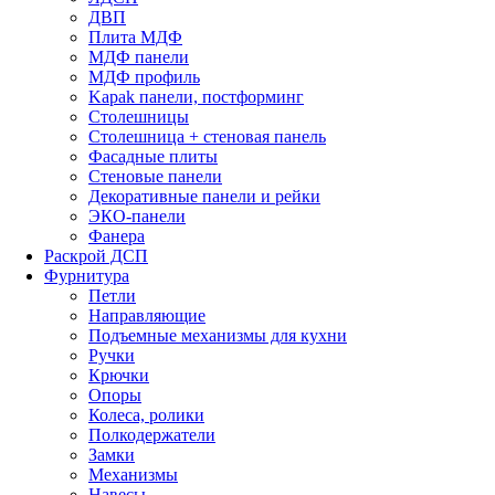
ДВП
Плита МДФ
МДФ панели
МДФ профиль
Kapak панели, постформинг
Столешницы
Столешница + стеновая панель
Фасадные плиты
Стеновые панели
Декоративные панели и рейки
ЭКО-панели
Фанера
Раскрой ДСП
Фурнитура
Петли
Направляющие
Подъемные механизмы для кухни
Ручки
Крючки
Опоры
Колеса, ролики
Полкодержатели
Замки
Механизмы
Навесы