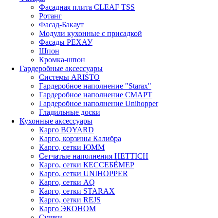
Фасадная плита CLEAF TSS
Ротанг
Фасад-Бакаут
Модули кухонные с присадкой
Фасады РЕХАУ
Шпон
Кромка-шпон
Гардеробные аксессуары
Системы ARISTO
Гардеробное наполнение "Starax"
Гардеробное наполнение СМАРТ
Гардеробное наполнение Unihopper
Гладильные доски
Кухонные аксессуары
Карго BOYARD
Карго, корзины Калибра
Карго, сетки ЮММ
Сетчатые наполнения HETTICH
Карго, сетки КЕССЕБЁМЕР
Карго, сетки UNIHOPPER
Карго, сетки AQ
Карго, сетки STARAX
Карго, сетки REJS
Карго ЭКОНОМ
Сушки