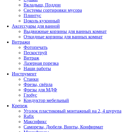
Вкладыш, Поддон
Системы сортировки мусора
Плинтус
Цоколь кухонный
Аксессуары для ванной
Выдвижные корзины для ванных комнат
Откидные корзины для ванных комнат
Витражи
Фотопечать
Пескоструй
Витраж
Лазерная порезка
Наши работы
Инструмент
Станки
Фрезы, свёрла
Фрезы для МДФ
Глобус
Кондуктор мебельный
Крепеж
Уголок пластиковый монтажный на 2, 4 шурупа
Rafix
Максификс
Саморезы, Дюбеля, Винты, Конфирмат