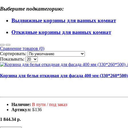
Выберите подкатегорию:
Выдвижные корзины для ванных комнат
Откидные корзины для ванных комнат
Сравнение товаров (0)
Сортировать:
Показывать:
Корзина для белья откидная для фасада 400 мм (330*260*500)
Наличие:
В пути / под заказ
Артикул:
Б136
1 844.34
р.