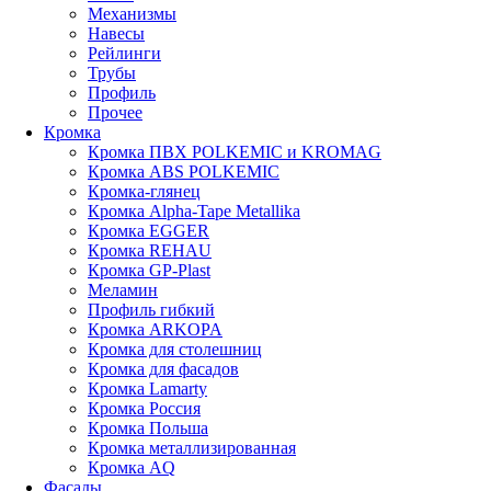
Механизмы
Навесы
Рейлинги
Трубы
Профиль
Прочее
Кромка
Кромка ПВХ POLKEMIC и KROMAG
Кромка ABS POLKEMIС
Кромка-глянец
Кромка Alpha-Tape Metallika
Кромка EGGER
Кромка REHAU
Кромка GP-Plast
Меламин
Профиль гибкий
Кромка ARKOPA
Кромка для столешниц
Кромка для фасадов
Кромка Lamarty
Кромка Россия
Кромка Польша
Кромка металлизированная
Кромка AQ
Фасады