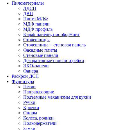
Пиломатериалы
ЛДСП
ДВП
Плита МДФ
МДФ панели
МДФ профиль
Kapak панели, постформинг
Столешницы
Столешница + стеновая панель
Фасадные плиты
Стеновые панели
Декоративные панели и рейки
ЭКО-панели
Фанера
Раскрой ДСП
Фурнитура
Петли
Направляющие
Подъемные механизмы для кухни
Ручки
Крючки
Опоры
Колеса, ролики
Полкодержатели
Замки