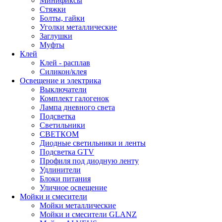
Минификсы
Стяжки
Болты, гайки
Уголки металлические
Заглушки
Муфты
Клей
Клей - расплав
Силикон/клея
Освещение и электрика
Выключатели
Комплект галогенок
Лампа дневного света
Подсветка
Светильники
СВЕТКОМ
Диодные светильники и ленты
Подсветка GTV
Профиля под диодную ленту
Удлинители
Блоки питания
Уличное освещение
Мойки и смесители
Мойки металлические
Мойки и смесители GLANZ