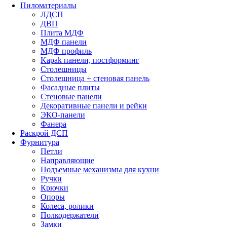
Пиломатериалы
ЛДСП
ДВП
Плита МДФ
МДФ панели
МДФ профиль
Kapak панели, постформинг
Столешницы
Столешница + стеновая панель
Фасадные плиты
Стеновые панели
Декоративные панели и рейки
ЭКО-панели
Фанера
Раскрой ДСП
Фурнитура
Петли
Направляющие
Подъемные механизмы для кухни
Ручки
Крючки
Опоры
Колеса, ролики
Полкодержатели
Замки