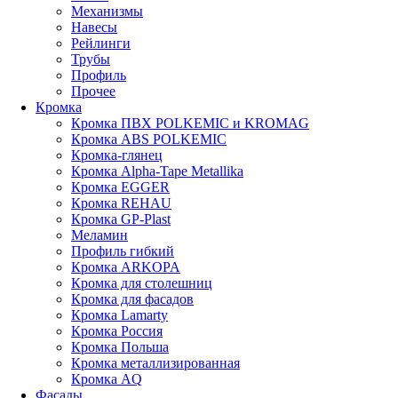
Механизмы
Навесы
Рейлинги
Трубы
Профиль
Прочее
Кромка
Кромка ПВХ POLKEMIC и KROMAG
Кромка ABS POLKEMIС
Кромка-глянец
Кромка Alpha-Tape Metallika
Кромка EGGER
Кромка REHAU
Кромка GP-Plast
Меламин
Профиль гибкий
Кромка ARKOPA
Кромка для столешниц
Кромка для фасадов
Кромка Lamarty
Кромка Россия
Кромка Польша
Кромка металлизированная
Кромка AQ
Фасады