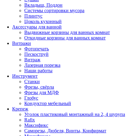
Вкладыш, Поддон
Системы сортировки мусора
Плинтус
Цоколь кухонный
Аксессуары для ванной
Выдвижные корзины для ванных комнат
Откидные корзины для ванных комнат
Витражи
Фотопечать
Пескоструй
Витраж
Лазерная порезка
Наши работы
Инструмент
Станки
Фрезы, свёрла
Фрезы для МДФ
Глобус
Кондуктор мебельный
Крепеж
Уголок пластиковый монтажный на 2, 4 шурупа
Rafix
Максификс
Саморезы, Дюбеля, Винты, Конфирмат