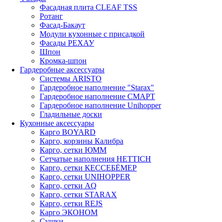
Фасадная плита CLEAF TSS
Ротанг
Фасад-Бакаут
Модули кухонные с присадкой
Фасады РЕХАУ
Шпон
Кромка-шпон
Гардеробные аксессуары
Системы ARISTO
Гардеробное наполнение "Starax"
Гардеробное наполнение СМАРТ
Гардеробное наполнение Unihopper
Гладильные доски
Кухонные аксессуары
Карго BOYARD
Карго, корзины Калибра
Карго, сетки ЮММ
Сетчатые наполнения HETTICH
Карго, сетки КЕССЕБЁМЕР
Карго, сетки UNIHOPPER
Карго, сетки AQ
Карго, сетки STARAX
Карго, сетки REJS
Карго ЭКОНОМ
Сушки