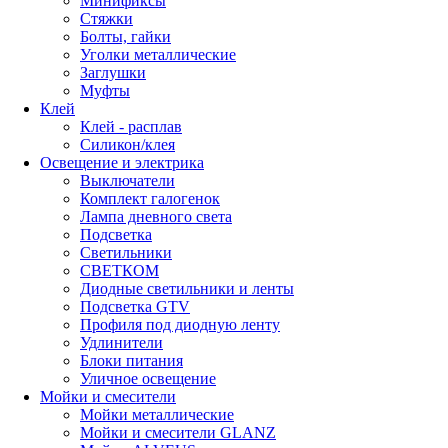
Минификсы
Стяжки
Болты, гайки
Уголки металлические
Заглушки
Муфты
Клей
Клей - расплав
Силикон/клея
Освещение и электрика
Выключатели
Комплект галогенок
Лампа дневного света
Подсветка
Светильники
СВЕТКОМ
Диодные светильники и ленты
Подсветка GTV
Профиля под диодную ленту
Удлинители
Блоки питания
Уличное освещение
Мойки и смесители
Мойки металлические
Мойки и смесители GLANZ