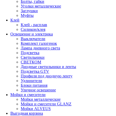
Болты, гайки
Уголки металлические
Заглушки
Муфты
Клей
Клей - расплав
Силикон/клея
Освещение и электрика
Выключатели
Комплект галогенок
Лампа дневного света
Подсветка
Светильники
СВЕТКОМ
Диодные светильники и ленты
Подсветка GTV
Профиля под диодную ленту
Удлинители
Блоки питания
Уличное освещение
Мойки и смесители
Мойки металлические
Мойки и смесители GLANZ
Мойки ALVEUS
Выгодная корзина