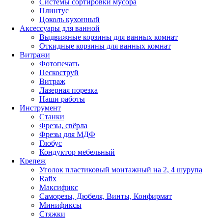
Системы сортировки мусора
Плинтус
Цоколь кухонный
Аксессуары для ванной
Выдвижные корзины для ванных комнат
Откидные корзины для ванных комнат
Витражи
Фотопечать
Пескоструй
Витраж
Лазерная порезка
Наши работы
Инструмент
Станки
Фрезы, свёрла
Фрезы для МДФ
Глобус
Кондуктор мебельный
Крепеж
Уголок пластиковый монтажный на 2, 4 шурупа
Rafix
Максификс
Саморезы, Дюбеля, Винты, Конфирмат
Минификсы
Стяжки