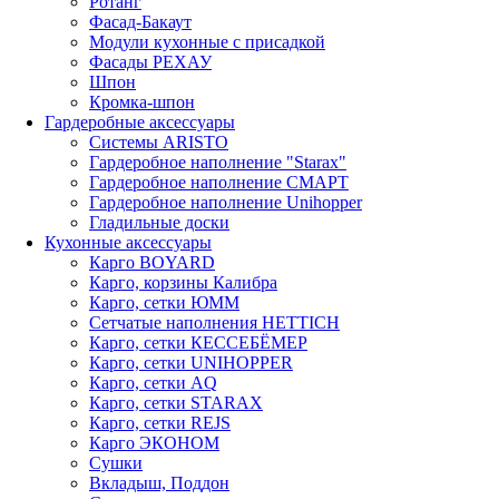
Ротанг
Фасад-Бакаут
Модули кухонные с присадкой
Фасады РЕХАУ
Шпон
Кромка-шпон
Гардеробные аксессуары
Системы ARISTO
Гардеробное наполнение "Starax"
Гардеробное наполнение СМАРТ
Гардеробное наполнение Unihopper
Гладильные доски
Кухонные аксессуары
Карго BOYARD
Карго, корзины Калибра
Карго, сетки ЮММ
Сетчатые наполнения HETTICH
Карго, сетки КЕССЕБЁМЕР
Карго, сетки UNIHOPPER
Карго, сетки AQ
Карго, сетки STARAX
Карго, сетки REJS
Карго ЭКОНОМ
Сушки
Вкладыш, Поддон