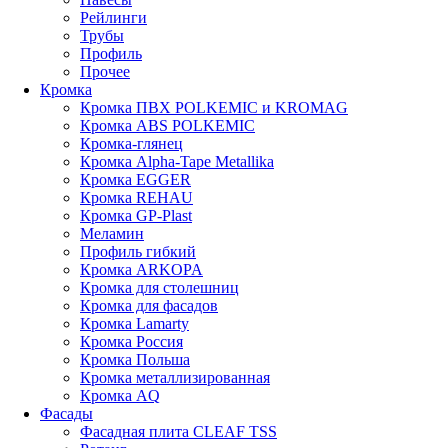
Рейлинги
Трубы
Профиль
Прочее
Кромка
Кромка ПВХ POLKEMIC и KROMAG
Кромка ABS POLKEMIС
Кромка-глянец
Кромка Alpha-Tape Metallika
Кромка EGGER
Кромка REHAU
Кромка GP-Plast
Меламин
Профиль гибкий
Кромка ARKOPA
Кромка для столешниц
Кромка для фасадов
Кромка Lamarty
Кромка Россия
Кромка Польша
Кромка металлизированная
Кромка AQ
Фасады
Фасадная плита CLEAF TSS