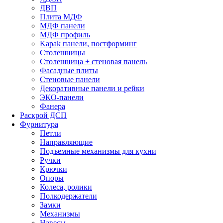
ДВП
Плита МДФ
МДФ панели
МДФ профиль
Kapak панели, постформинг
Столешницы
Столешница + стеновая панель
Фасадные плиты
Стеновые панели
Декоративные панели и рейки
ЭКО-панели
Фанера
Раскрой ДСП
Фурнитура
Петли
Направляющие
Подъемные механизмы для кухни
Ручки
Крючки
Опоры
Колеса, ролики
Полкодержатели
Замки
Механизмы
Навесы