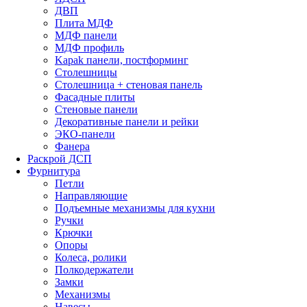
ДВП
Плита МДФ
МДФ панели
МДФ профиль
Kapak панели, постформинг
Столешницы
Столешница + стеновая панель
Фасадные плиты
Стеновые панели
Декоративные панели и рейки
ЭКО-панели
Фанера
Раскрой ДСП
Фурнитура
Петли
Направляющие
Подъемные механизмы для кухни
Ручки
Крючки
Опоры
Колеса, ролики
Полкодержатели
Замки
Механизмы
Навесы