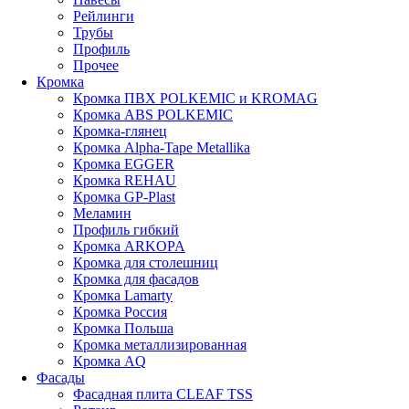
Рейлинги
Трубы
Профиль
Прочее
Кромка
Кромка ПВХ POLKEMIC и KROMAG
Кромка ABS POLKEMIС
Кромка-глянец
Кромка Alpha-Tape Metallika
Кромка EGGER
Кромка REHAU
Кромка GP-Plast
Меламин
Профиль гибкий
Кромка ARKOPA
Кромка для столешниц
Кромка для фасадов
Кромка Lamarty
Кромка Россия
Кромка Польша
Кромка металлизированная
Кромка AQ
Фасады
Фасадная плита CLEAF TSS