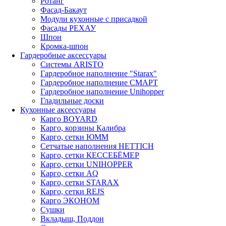
Ротанг
Фасад-Бакаут
Модули кухонные с присадкой
Фасады РЕХАУ
Шпон
Кромка-шпон
Гардеробные аксессуары
Системы ARISTO
Гардеробное наполнение "Starax"
Гардеробное наполнение СМАРТ
Гардеробное наполнение Unihopper
Гладильные доски
Кухонные аксессуары
Карго BOYARD
Карго, корзины Калибра
Карго, сетки ЮММ
Сетчатые наполнения HETTICH
Карго, сетки КЕССЕБЁМЕР
Карго, сетки UNIHOPPER
Карго, сетки AQ
Карго, сетки STARAX
Карго, сетки REJS
Карго ЭКОНОМ
Сушки
Вкладыш, Поддон