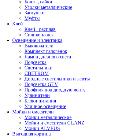
Болты, гайки
Уголки металлические
Заглушки
Муфты
Клей
Клей - расплав
Силикон/клея
Освещение и электрика
Выключатели
Комплект галогенок
Лампа дневного света
Подсветка
Светильники
СВЕТКОМ
Диодные светильники и ленты
Подсветка GTV
Профиля под диодную ленту
Удлинители
Блоки питания
Уличное освещение
Мойки и смесители
Мойки металлические
Мойки и смесители GLANZ
Мойки ALVEUS
Выгодная корзина