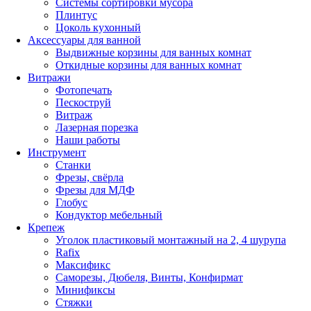
Системы сортировки мусора
Плинтус
Цоколь кухонный
Аксессуары для ванной
Выдвижные корзины для ванных комнат
Откидные корзины для ванных комнат
Витражи
Фотопечать
Пескоструй
Витраж
Лазерная порезка
Наши работы
Инструмент
Станки
Фрезы, свёрла
Фрезы для МДФ
Глобус
Кондуктор мебельный
Крепеж
Уголок пластиковый монтажный на 2, 4 шурупа
Rafix
Максификс
Саморезы, Дюбеля, Винты, Конфирмат
Минификсы
Стяжки