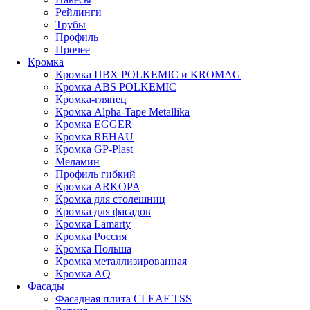
Рейлинги
Трубы
Профиль
Прочее
Кромка
Кромка ПВХ POLKEMIC и KROMAG
Кромка ABS POLKEMIС
Кромка-глянец
Кромка Alpha-Tape Metallika
Кромка EGGER
Кромка REHAU
Кромка GP-Plast
Меламин
Профиль гибкий
Кромка ARKOPA
Кромка для столешниц
Кромка для фасадов
Кромка Lamarty
Кромка Россия
Кромка Польша
Кромка металлизированная
Кромка AQ
Фасады
Фасадная плита CLEAF TSS