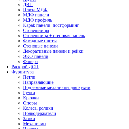
ДВП
Плита МДФ
МДФ панели
МДФ профиль
Kapak панели, постформинг
Столешницы
Столешница + стеновая панель
Фасадные плиты
Стеновые панели
Декоративные панели и рейки
ЭКО-панели
Фанера
Раскрой ДСП
Фурнитура
Петли
Направляющие
Подъемные механизмы для кухни
Ручки
Крючки
Опоры
Колеса, ролики
Полкодержатели
Замки
Механизмы
Навесы