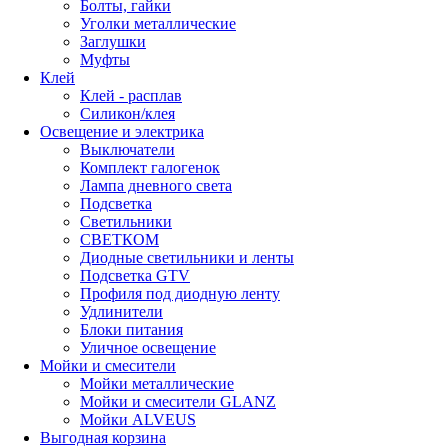
Болты, гайки
Уголки металлические
Заглушки
Муфты
Клей
Клей - расплав
Силикон/клея
Освещение и электрика
Выключатели
Комплект галогенок
Лампа дневного света
Подсветка
Светильники
СВЕТКОМ
Диодные светильники и ленты
Подсветка GTV
Профиля под диодную ленту
Удлинители
Блоки питания
Уличное освещение
Мойки и смесители
Мойки металлические
Мойки и смесители GLANZ
Мойки ALVEUS
Выгодная корзина