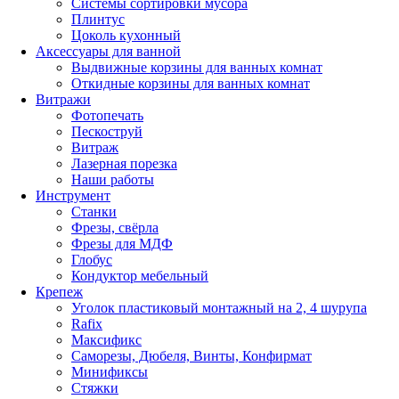
Системы сортировки мусора
Плинтус
Цоколь кухонный
Аксессуары для ванной
Выдвижные корзины для ванных комнат
Откидные корзины для ванных комнат
Витражи
Фотопечать
Пескоструй
Витраж
Лазерная порезка
Наши работы
Инструмент
Станки
Фрезы, свёрла
Фрезы для МДФ
Глобус
Кондуктор мебельный
Крепеж
Уголок пластиковый монтажный на 2, 4 шурупа
Rafix
Максификс
Саморезы, Дюбеля, Винты, Конфирмат
Минификсы
Стяжки