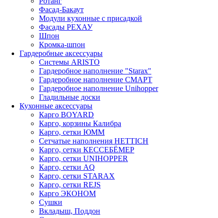
Ротанг
Фасад-Бакаут
Модули кухонные с присадкой
Фасады РЕХАУ
Шпон
Кромка-шпон
Гардеробные аксессуары
Системы ARISTO
Гардеробное наполнение "Starax"
Гардеробное наполнение СМАРТ
Гардеробное наполнение Unihopper
Гладильные доски
Кухонные аксессуары
Карго BOYARD
Карго, корзины Калибра
Карго, сетки ЮММ
Сетчатые наполнения HETTICH
Карго, сетки КЕССЕБЁМЕР
Карго, сетки UNIHOPPER
Карго, сетки AQ
Карго, сетки STARAX
Карго, сетки REJS
Карго ЭКОНОМ
Сушки
Вкладыш, Поддон