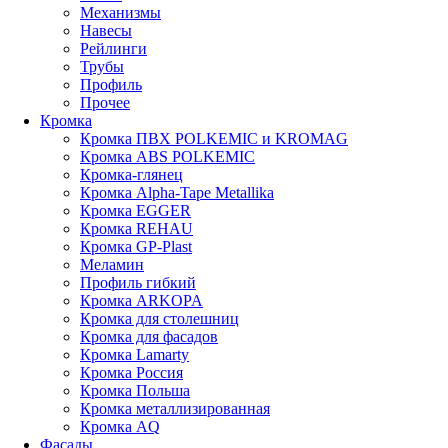
Механизмы
Навесы
Рейлинги
Трубы
Профиль
Прочее
Кромка
Кромка ПВХ POLKEMIC и KROMAG
Кромка ABS POLKEMIС
Кромка-глянец
Кромка Alpha-Tape Metallika
Кромка EGGER
Кромка REHAU
Кромка GP-Plast
Меламин
Профиль гибкий
Кромка ARKOPA
Кромка для столешниц
Кромка для фасадов
Кромка Lamarty
Кромка Россия
Кромка Польша
Кромка металлизированная
Кромка AQ
Фасады