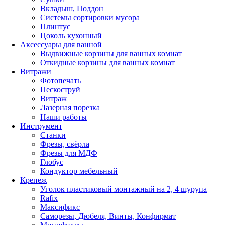
Вкладыш, Поддон
Системы сортировки мусора
Плинтус
Цоколь кухонный
Аксессуары для ванной
Выдвижные корзины для ванных комнат
Откидные корзины для ванных комнат
Витражи
Фотопечать
Пескоструй
Витраж
Лазерная порезка
Наши работы
Инструмент
Станки
Фрезы, свёрла
Фрезы для МДФ
Глобус
Кондуктор мебельный
Крепеж
Уголок пластиковый монтажный на 2, 4 шурупа
Rafix
Максификс
Саморезы, Дюбеля, Винты, Конфирмат