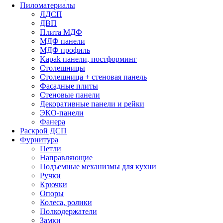
Пиломатериалы
ЛДСП
ДВП
Плита МДФ
МДФ панели
МДФ профиль
Kapak панели, постформинг
Столешницы
Столешница + стеновая панель
Фасадные плиты
Стеновые панели
Декоративные панели и рейки
ЭКО-панели
Фанера
Раскрой ДСП
Фурнитура
Петли
Направляющие
Подъемные механизмы для кухни
Ручки
Крючки
Опоры
Колеса, ролики
Полкодержатели
Замки