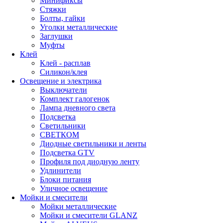
Минификсы
Стяжки
Болты, гайки
Уголки металлические
Заглушки
Муфты
Клей
Клей - расплав
Силикон/клея
Освещение и электрика
Выключатели
Комплект галогенок
Лампа дневного света
Подсветка
Светильники
СВЕТКОМ
Диодные светильники и ленты
Подсветка GTV
Профиля под диодную ленту
Удлинители
Блоки питания
Уличное освещение
Мойки и смесители
Мойки металлические
Мойки и смесители GLANZ