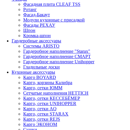
Фасадная плита CLEAF TSS
Ротанг
Фасад-Бакаут
Модули кухонные с присадкой
Фасады РЕХАУ
Шпон
Кромка-шпон
Гардеробные аксессуары
Системы ARISTO
Гардеробное наполнение "Starax"
Гардеробное наполнение СМАРТ
Гардеробное наполнение Unihopper
Гладильные доски
Кухонные аксессуары
Карго BOYARD
Карго, корзины Калибра
Карго, сетки ЮММ
Сетчатые наполнения HETTICH
Карго, сетки КЕССЕБЁМЕР
Карго, сетки UNIHOPPER
Карго, сетки AQ
Карго, сетки STARAX
Карго, сетки REJS
Карго ЭКОНОМ
Сушки