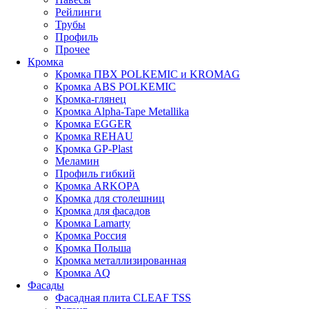
Рейлинги
Трубы
Профиль
Прочее
Кромка
Кромка ПВХ POLKEMIC и KROMAG
Кромка ABS POLKEMIС
Кромка-глянец
Кромка Alpha-Tape Metallika
Кромка EGGER
Кромка REHAU
Кромка GP-Plast
Меламин
Профиль гибкий
Кромка ARKOPA
Кромка для столешниц
Кромка для фасадов
Кромка Lamarty
Кромка Россия
Кромка Польша
Кромка металлизированная
Кромка AQ
Фасады
Фасадная плита CLEAF TSS