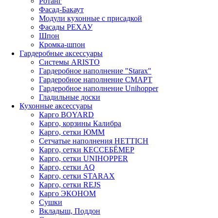
Ротанг
Фасад-Бакаут
Модули кухонные с присадкой
Фасады РЕХАУ
Шпон
Кромка-шпон
Гардеробные аксессуары
Системы ARISTO
Гардеробное наполнение "Starax"
Гардеробное наполнение СМАРТ
Гардеробное наполнение Unihopper
Гладильные доски
Кухонные аксессуары
Карго BOYARD
Карго, корзины Калибра
Карго, сетки ЮММ
Сетчатые наполнения HETTICH
Карго, сетки КЕССЕБЁМЕР
Карго, сетки UNIHOPPER
Карго, сетки AQ
Карго, сетки STARAX
Карго, сетки REJS
Карго ЭКОНОМ
Сушки
Вкладыш, Поддон