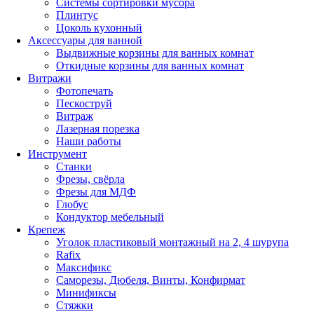
Системы сортировки мусора
Плинтус
Цоколь кухонный
Аксессуары для ванной
Выдвижные корзины для ванных комнат
Откидные корзины для ванных комнат
Витражи
Фотопечать
Пескоструй
Витраж
Лазерная порезка
Наши работы
Инструмент
Станки
Фрезы, свёрла
Фрезы для МДФ
Глобус
Кондуктор мебельный
Крепеж
Уголок пластиковый монтажный на 2, 4 шурупа
Rafix
Максификс
Саморезы, Дюбеля, Винты, Конфирмат
Минификсы
Стяжки