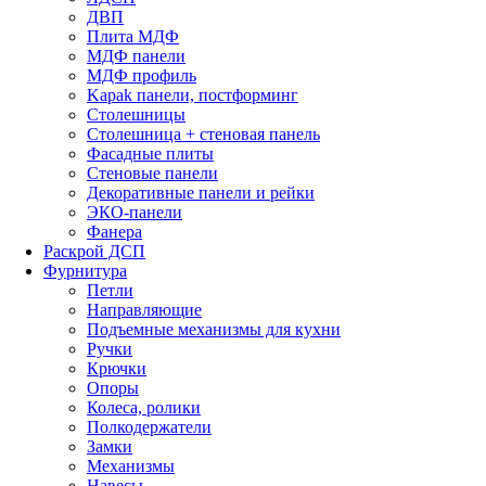
ДВП
Плита МДФ
МДФ панели
МДФ профиль
Kapak панели, постформинг
Столешницы
Столешница + стеновая панель
Фасадные плиты
Стеновые панели
Декоративные панели и рейки
ЭКО-панели
Фанера
Раскрой ДСП
Фурнитура
Петли
Направляющие
Подъемные механизмы для кухни
Ручки
Крючки
Опоры
Колеса, ролики
Полкодержатели
Замки
Механизмы
Навесы