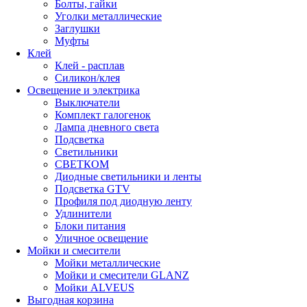
Болты, гайки
Уголки металлические
Заглушки
Муфты
Клей
Клей - расплав
Силикон/клея
Освещение и электрика
Выключатели
Комплект галогенок
Лампа дневного света
Подсветка
Светильники
СВЕТКОМ
Диодные светильники и ленты
Подсветка GTV
Профиля под диодную ленту
Удлинители
Блоки питания
Уличное освещение
Мойки и смесители
Мойки металлические
Мойки и смесители GLANZ
Мойки ALVEUS
Выгодная корзина