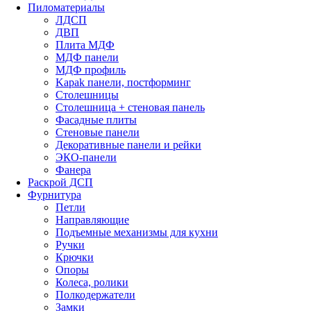
Пиломатериалы
ЛДСП
ДВП
Плита МДФ
МДФ панели
МДФ профиль
Kapak панели, постформинг
Столешницы
Столешница + стеновая панель
Фасадные плиты
Стеновые панели
Декоративные панели и рейки
ЭКО-панели
Фанера
Раскрой ДСП
Фурнитура
Петли
Направляющие
Подъемные механизмы для кухни
Ручки
Крючки
Опоры
Колеса, ролики
Полкодержатели
Замки