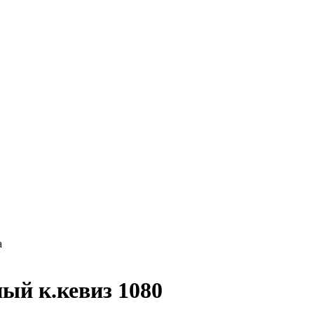
а
ный к.кевиз 1080