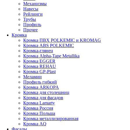
Механизмы
Навесы
Рейлинги
Трубы
Профиль
Прочее
Кромка
Кромка ПВХ POLKEMIC и KROMAG
Кромка ABS POLKEMIС
Кромка-глянец
Кромка Alpha-Tape Metallika
Кромка EGGER
Кромка REHAU
Кромка GP-Plast
Меламин
Профиль гибкий
Кромка ARKOPA
Кромка для столешниц
Кромка для фасадов
Кромка Lamarty
Кромка Россия
Кромка Польша
Кромка металлизированная
Кромка AQ
Фасады