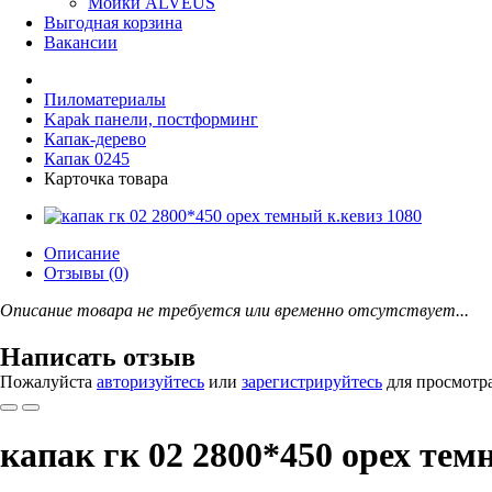
Мойки ALVEUS
Выгодная корзина
Вакансии
Пиломатериалы
Kapak панели, постформинг
Капак-дерево
Капак 0245
Карточка товара
Описание
Отзывы (0)
Описание товара не требуется или временно отсутствует...
Написать отзыв
Пожалуйста
авторизуйтесь
или
зарегистрируйтесь
для просмотр
капак гк 02 2800*450 орех тем