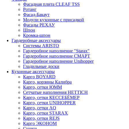
Фасадная плита CLEAF TSS
Ротанг
Фасад-Бакаут
Модули кухонные с присадкой
Фасады РЕХАУ
Шпон
Кромка-шпон
Гардеробные аксессуары
Системы ARISTO
Гардеробное наполнение "Starax"
Гардеробное наполнение СМАРТ
Гардеробное наполнение Unihopper
Гладильные доски
Кухонные аксессуары
Карго BOYARD
Карго, корзины Калибра
Карго, сетки ЮММ
Сетчатые наполнения HETTICH
Карго, сетки КЕССЕБЁМЕР
Карго, сетки UNIHOPPER
Карго, сетки AQ
Карго, сетки STARAX
Карго, сетки REJS
Карго ЭКОНОМ
Сушки