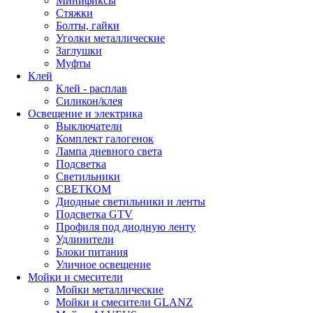
Минификсы
Стяжки
Болты, гайки
Уголки металлические
Заглушки
Муфты
Клей
Клей - расплав
Силикон/клея
Освещение и электрика
Выключатели
Комплект галогенок
Лампа дневного света
Подсветка
Светильники
СВЕТКОМ
Диодные светильники и ленты
Подсветка GTV
Профиля под диодную ленту
Удлинители
Блоки питания
Уличное освещение
Мойки и смесители
Мойки металлические
Мойки и смесители GLANZ