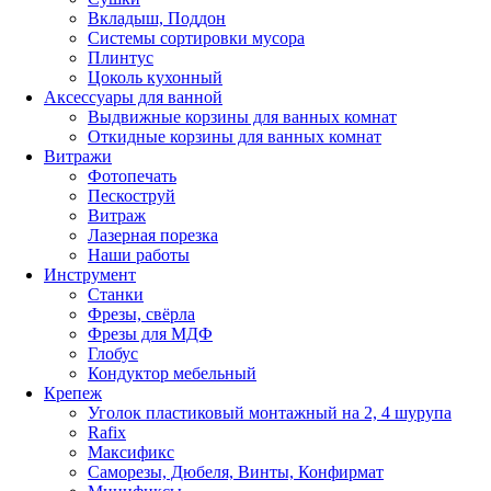
Вкладыш, Поддон
Системы сортировки мусора
Плинтус
Цоколь кухонный
Аксессуары для ванной
Выдвижные корзины для ванных комнат
Откидные корзины для ванных комнат
Витражи
Фотопечать
Пескоструй
Витраж
Лазерная порезка
Наши работы
Инструмент
Станки
Фрезы, свёрла
Фрезы для МДФ
Глобус
Кондуктор мебельный
Крепеж
Уголок пластиковый монтажный на 2, 4 шурупа
Rafix
Максификс
Саморезы, Дюбеля, Винты, Конфирмат