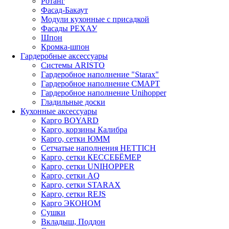
Ротанг
Фасад-Бакаут
Модули кухонные с присадкой
Фасады РЕХАУ
Шпон
Кромка-шпон
Гардеробные аксессуары
Системы ARISTO
Гардеробное наполнение "Starax"
Гардеробное наполнение СМАРТ
Гардеробное наполнение Unihopper
Гладильные доски
Кухонные аксессуары
Карго BOYARD
Карго, корзины Калибра
Карго, сетки ЮММ
Сетчатые наполнения HETTICH
Карго, сетки КЕССЕБЁМЕР
Карго, сетки UNIHOPPER
Карго, сетки AQ
Карго, сетки STARAX
Карго, сетки REJS
Карго ЭКОНОМ
Сушки
Вкладыш, Поддон