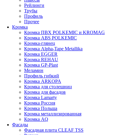
Рейлинги
Трубы
Профиль
Прочее
Кромка
Кромка ПВХ POLKEMIC и KROMAG
Кромка ABS POLKEMIС
Кромка-глянец
Кромка Alpha-Tape Metallika
Кромка EGGER
Кромка REHAU
Кромка GP-Plast
Меламин
Профиль гибкий
Кромка ARKOPA
Кромка для столешниц
Кромка для фасадов
Кромка Lamarty
Кромка Россия
Кромка Польша
Кромка металлизированная
Кромка AQ
Фасады
Фасадная плита CLEAF TSS