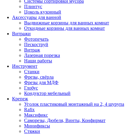
Системы сортировки мусора
Плинтус
Цоколь кухонный
Аксессуары для ванной
Выдвижные корзины для ванных комнат
Откидные корзины для ванных комнат
Витражи
Фотопечать
Пескоструй
Витраж
Лазерная порезка
Наши работы
Инструмент
Станки
Фрезы, свёрла
Фрезы для МДФ
Глобус
Кондуктор мебельный
Крепеж
Уголок пластиковый монтажный на 2, 4 шурупа
Rafix
Максификс
Саморезы, Дюбеля, Винты, Конфирмат
Минификсы
Стяжки