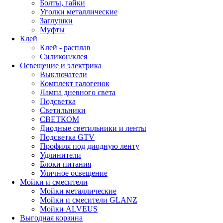
Болты, гайки
Уголки металлические
Заглушки
Муфты
Клей
Клей - расплав
Силикон/клея
Освещение и электрика
Выключатели
Комплект галогенок
Лампа дневного света
Подсветка
Светильники
СВЕТКОМ
Диодные светильники и ленты
Подсветка GTV
Профиля под диодную ленту
Удлинители
Блоки питания
Уличное освещение
Мойки и смесители
Мойки металлические
Мойки и смесители GLANZ
Мойки ALVEUS
Выгодная корзина