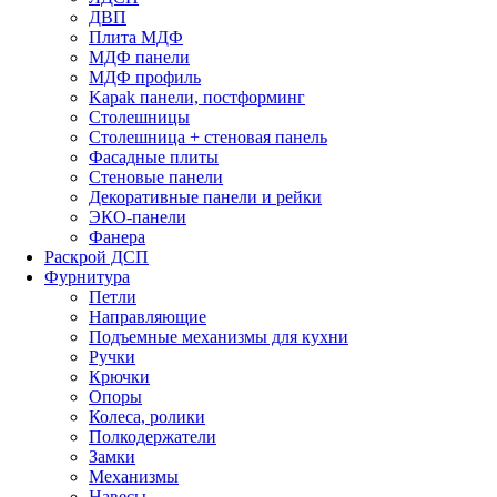
ДВП
Плита МДФ
МДФ панели
МДФ профиль
Kapak панели, постформинг
Столешницы
Столешница + стеновая панель
Фасадные плиты
Стеновые панели
Декоративные панели и рейки
ЭКО-панели
Фанера
Раскрой ДСП
Фурнитура
Петли
Направляющие
Подъемные механизмы для кухни
Ручки
Крючки
Опоры
Колеса, ролики
Полкодержатели
Замки
Механизмы
Навесы