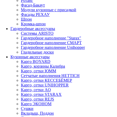
Ротанг
Фасад-Бакаут
Модули кухонные с присадкой
Фасады РЕХАУ
Шпон
Кромка-шпон
Гардеробные аксессуары
Системы ARISTO
Гардеробное наполнение "Starax"
Гардеробное наполнение СМАРТ
Гардеробное наполнение Unihopper
Гладильные доски
Кухонные аксессуары
Карго BOYARD
Карго, корзины Калибра
Карго, сетки ЮММ
Сетчатые наполнения HETTICH
Карго, сетки КЕССЕБЁМЕР
Карго, сетки UNIHOPPER
Карго, сетки AQ
Карго, сетки STARAX
Карго, сетки REJS
Карго ЭКОНОМ
Сушки
Вкладыш, Поддон