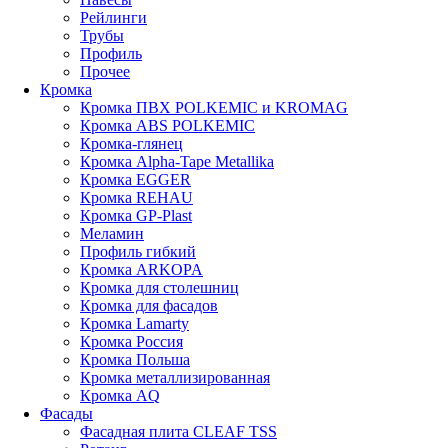
Рейлинги
Трубы
Профиль
Прочее
Кромка
Кромка ПВХ POLKEMIC и KROMAG
Кромка ABS POLKEMIС
Кромка-глянец
Кромка Alpha-Tape Metallika
Кромка EGGER
Кромка REHAU
Кромка GP-Plast
Меламин
Профиль гибкий
Кромка ARKOPA
Кромка для столешниц
Кромка для фасадов
Кромка Lamarty
Кромка Россия
Кромка Польша
Кромка металлизированная
Кромка AQ
Фасады
Фасадная плита CLEAF TSS