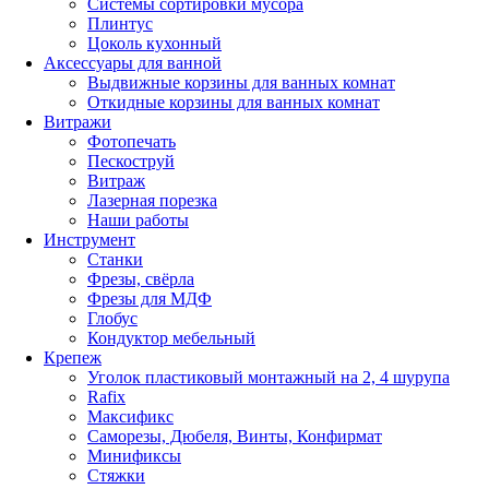
Системы сортировки мусора
Плинтус
Цоколь кухонный
Аксессуары для ванной
Выдвижные корзины для ванных комнат
Откидные корзины для ванных комнат
Витражи
Фотопечать
Пескоструй
Витраж
Лазерная порезка
Наши работы
Инструмент
Станки
Фрезы, свёрла
Фрезы для МДФ
Глобус
Кондуктор мебельный
Крепеж
Уголок пластиковый монтажный на 2, 4 шурупа
Rafix
Максификс
Саморезы, Дюбеля, Винты, Конфирмат
Минификсы
Стяжки