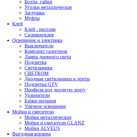
Болты, гайки
Уголки металлические
Заглушки
Муфты
Клей
Клей - расплав
Силикон/клея
Освещение и электрика
Выключатели
Комплект галогенок
Лампа дневного света
Подсветка
Светильники
СВЕТКОМ
Диодные светильники и ленты
Подсветка GTV
Профиля под диодную ленту
Удлинители
Блоки питания
Уличное освещение
Мойки и смесители
Мойки металлические
Мойки и смесители GLANZ
Мойки ALVEUS
Выгодная корзина