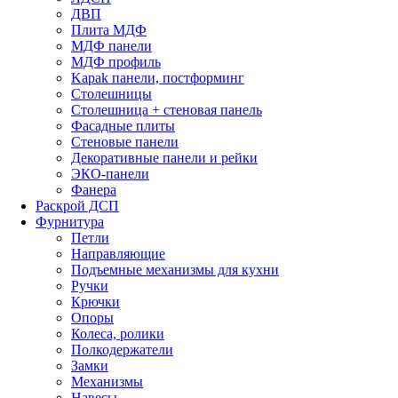
ДВП
Плита МДФ
МДФ панели
МДФ профиль
Kapak панели, постформинг
Столешницы
Столешница + стеновая панель
Фасадные плиты
Стеновые панели
Декоративные панели и рейки
ЭКО-панели
Фанера
Раскрой ДСП
Фурнитура
Петли
Направляющие
Подъемные механизмы для кухни
Ручки
Крючки
Опоры
Колеса, ролики
Полкодержатели
Замки
Механизмы
Навесы