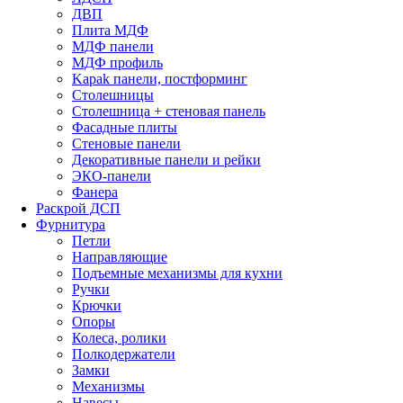
ДВП
Плита МДФ
МДФ панели
МДФ профиль
Kapak панели, постформинг
Столешницы
Столешница + стеновая панель
Фасадные плиты
Стеновые панели
Декоративные панели и рейки
ЭКО-панели
Фанера
Раскрой ДСП
Фурнитура
Петли
Направляющие
Подъемные механизмы для кухни
Ручки
Крючки
Опоры
Колеса, ролики
Полкодержатели
Замки
Механизмы
Навесы