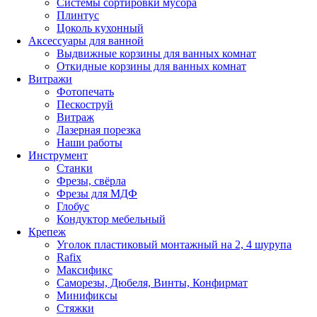
Системы сортировки мусора
Плинтус
Цоколь кухонный
Аксессуары для ванной
Выдвижные корзины для ванных комнат
Откидные корзины для ванных комнат
Витражи
Фотопечать
Пескоструй
Витраж
Лазерная порезка
Наши работы
Инструмент
Станки
Фрезы, свёрла
Фрезы для МДФ
Глобус
Кондуктор мебельный
Крепеж
Уголок пластиковый монтажный на 2, 4 шурупа
Rafix
Максификс
Саморезы, Дюбеля, Винты, Конфирмат
Минификсы
Стяжки