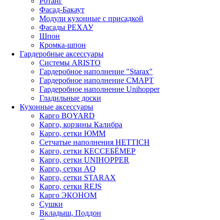
Ротанг
Фасад-Бакаут
Модули кухонные с присадкой
Фасады РЕХАУ
Шпон
Кромка-шпон
Гардеробные аксессуары
Системы ARISTO
Гардеробное наполнение "Starax"
Гардеробное наполнение СМАРТ
Гардеробное наполнение Unihopper
Гладильные доски
Кухонные аксессуары
Карго BOYARD
Карго, корзины Калибра
Карго, сетки ЮММ
Сетчатые наполнения HETTICH
Карго, сетки КЕССЕБЁМЕР
Карго, сетки UNIHOPPER
Карго, сетки AQ
Карго, сетки STARAX
Карго, сетки REJS
Карго ЭКОНОМ
Сушки
Вкладыш, Поддон