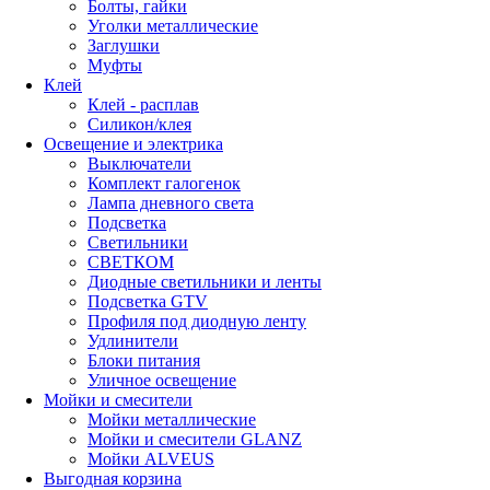
Болты, гайки
Уголки металлические
Заглушки
Муфты
Клей
Клей - расплав
Силикон/клея
Освещение и электрика
Выключатели
Комплект галогенок
Лампа дневного света
Подсветка
Светильники
СВЕТКОМ
Диодные светильники и ленты
Подсветка GTV
Профиля под диодную ленту
Удлинители
Блоки питания
Уличное освещение
Мойки и смесители
Мойки металлические
Мойки и смесители GLANZ
Мойки ALVEUS
Выгодная корзина