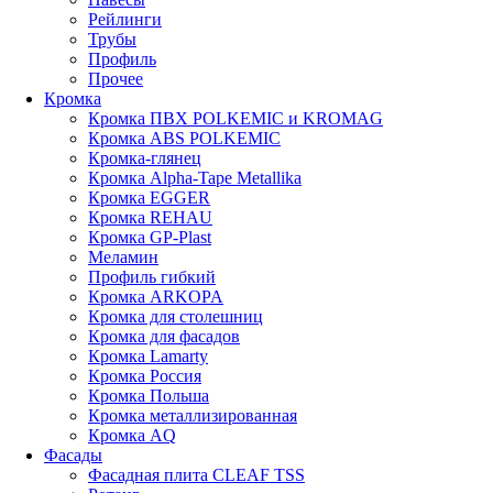
Рейлинги
Трубы
Профиль
Прочее
Кромка
Кромка ПВХ POLKEMIC и KROMAG
Кромка ABS POLKEMIС
Кромка-глянец
Кромка Alpha-Tape Metallika
Кромка EGGER
Кромка REHAU
Кромка GP-Plast
Меламин
Профиль гибкий
Кромка ARKOPA
Кромка для столешниц
Кромка для фасадов
Кромка Lamarty
Кромка Россия
Кромка Польша
Кромка металлизированная
Кромка AQ
Фасады
Фасадная плита CLEAF TSS