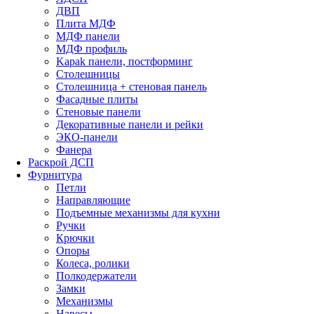
ДВП
Плита МДФ
МДФ панели
МДФ профиль
Kapak панели, постформинг
Столешницы
Столешница + стеновая панель
Фасадные плиты
Стеновые панели
Декоративные панели и рейки
ЭКО-панели
Фанера
Раскрой ДСП
Фурнитура
Петли
Направляющие
Подъемные механизмы для кухни
Ручки
Крючки
Опоры
Колеса, ролики
Полкодержатели
Замки
Механизмы
Навесы