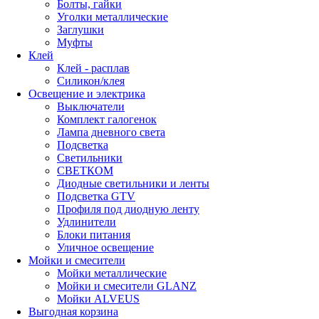
Болты, гайки
Уголки металлические
Заглушки
Муфты
Клей
Клей - расплав
Силикон/клея
Освещение и электрика
Выключатели
Комплект галогенок
Лампа дневного света
Подсветка
Светильники
СВЕТКОМ
Диодные светильники и ленты
Подсветка GTV
Профиля под диодную ленту
Удлинители
Блоки питания
Уличное освещение
Мойки и смесители
Мойки металлические
Мойки и смесители GLANZ
Мойки ALVEUS
Выгодная корзина