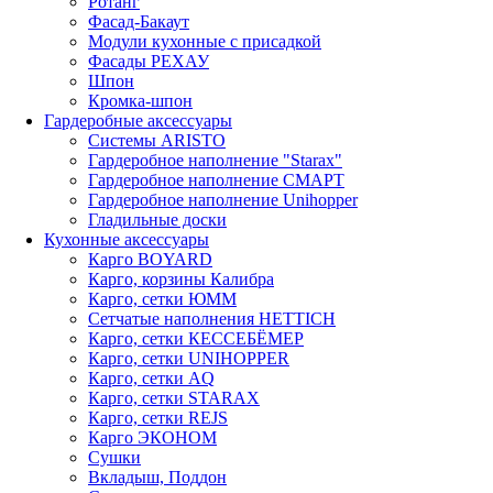
Ротанг
Фасад-Бакаут
Модули кухонные с присадкой
Фасады РЕХАУ
Шпон
Кромка-шпон
Гардеробные аксессуары
Системы ARISTO
Гардеробное наполнение "Starax"
Гардеробное наполнение СМАРТ
Гардеробное наполнение Unihopper
Гладильные доски
Кухонные аксессуары
Карго BOYARD
Карго, корзины Калибра
Карго, сетки ЮММ
Сетчатые наполнения HETTICH
Карго, сетки КЕССЕБЁМЕР
Карго, сетки UNIHOPPER
Карго, сетки AQ
Карго, сетки STARAX
Карго, сетки REJS
Карго ЭКОНОМ
Сушки
Вкладыш, Поддон