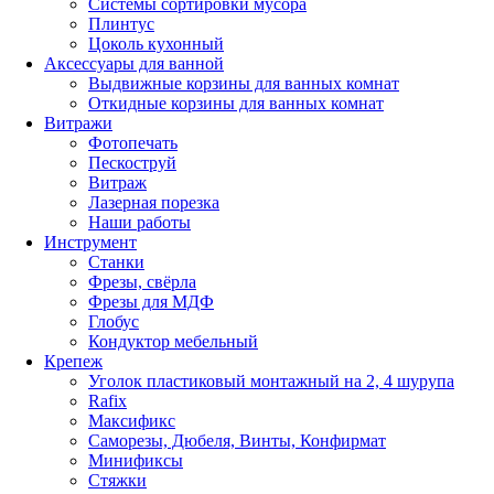
Системы сортировки мусора
Плинтус
Цоколь кухонный
Аксессуары для ванной
Выдвижные корзины для ванных комнат
Откидные корзины для ванных комнат
Витражи
Фотопечать
Пескоструй
Витраж
Лазерная порезка
Наши работы
Инструмент
Станки
Фрезы, свёрла
Фрезы для МДФ
Глобус
Кондуктор мебельный
Крепеж
Уголок пластиковый монтажный на 2, 4 шурупа
Rafix
Максификс
Саморезы, Дюбеля, Винты, Конфирмат
Минификсы
Стяжки