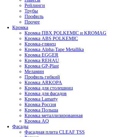
Рейлинги
Трубы
Профиль
Прочее
Кромка
Кромка ПВХ POLKEMIC и KROMAG
Кромка ABS POLKEMIС
Кромка-глянец
Кромка Alpha-Tape Metallika
Кромка EGGER
Кромка REHAU
Кромка GP-Plast
Меламин
Профиль гибкий
Кромка ARKOPA
Кромка для столешниц
Кромка для фасадов
Кромка Lamarty
Кромка Россия
Кромка Польша
Кромка металлизированная
Кромка AQ
Фасады
Фасадная плита CLEAF TSS