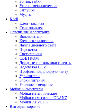
Болты, гайки
Уголки металлические
Заглушки
Муфты
Клей
Клей - расплав
Силикон/клея
Освещение и электрика
Выключатели
Комплект галогенок
Лампа дневного света
Подсветка
Светильники
СВЕТКОМ
Диодные светильники и ленты
Подсветка GTV
Профиля под диодную ленту
Удлинители
Блоки питания
Уличное освещение
Мойки и смесители
Мойки металлические
Мойки и смесители GLANZ
Мойки ALVEUS
Выгодная корзина