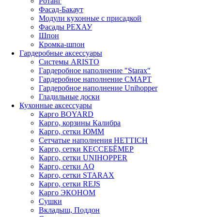
Ротанг
Фасад-Бакаут
Модули кухонные с присадкой
Фасады РЕХАУ
Шпон
Кромка-шпон
Гардеробные аксессуары
Системы ARISTO
Гардеробное наполнение "Starax"
Гардеробное наполнение СМАРТ
Гардеробное наполнение Unihopper
Гладильные доски
Кухонные аксессуары
Карго BOYARD
Карго, корзины Калибра
Карго, сетки ЮММ
Сетчатые наполнения HETTICH
Карго, сетки КЕССЕБЁМЕР
Карго, сетки UNIHOPPER
Карго, сетки AQ
Карго, сетки STARAX
Карго, сетки REJS
Карго ЭКОНОМ
Сушки
Вкладыш, Поддон