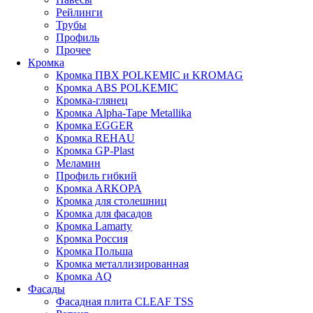
Рейлинги
Трубы
Профиль
Прочее
Кромка
Кромка ПВХ POLKEMIC и KROMAG
Кромка ABS POLKEMIС
Кромка-глянец
Кромка Alpha-Tape Metallika
Кромка EGGER
Кромка REHAU
Кромка GP-Plast
Меламин
Профиль гибкий
Кромка ARKOPA
Кромка для столешниц
Кромка для фасадов
Кромка Lamarty
Кромка Россия
Кромка Польша
Кромка металлизированная
Кромка AQ
Фасады
Фасадная плита CLEAF TSS