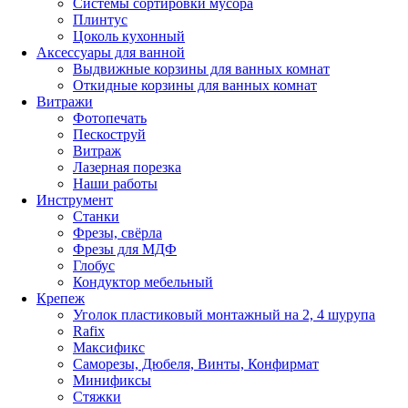
Системы сортировки мусора
Плинтус
Цоколь кухонный
Аксессуары для ванной
Выдвижные корзины для ванных комнат
Откидные корзины для ванных комнат
Витражи
Фотопечать
Пескоструй
Витраж
Лазерная порезка
Наши работы
Инструмент
Станки
Фрезы, свёрла
Фрезы для МДФ
Глобус
Кондуктор мебельный
Крепеж
Уголок пластиковый монтажный на 2, 4 шурупа
Rafix
Максификс
Саморезы, Дюбеля, Винты, Конфирмат
Минификсы
Стяжки