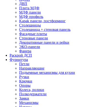
ДВП
Плита МДФ
МДФ панели
МДФ профиль
Kapak панели, постформинг
Столешницы
Столешница + стеновая панель
Фасадные плиты
Стеновые панели
Декоративные панели и рейки
ЭКО-панели
Фанера
Раскрой ДСП
Фурнитура
Петли
Направляющие
Подъемные механизмы для кухни
Ручки
Крючки
Опоры
Колеса, ролики
Полкодержатели
Замки
Механизмы
Навесы