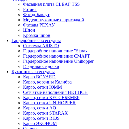
Фасадная плита CLEAF TSS
Ротанг
Фасад-Бакаут
Модули кухонные с присадкой
Фасады РЕХАУ
Шпон
Кромка-шпон
Гардеробные аксессуары
Системы ARISTO
Гардеробное наполнение "Starax"
Гардеробное наполнение СМАРТ
Гардеробное наполнение Unihopper
Гладильные доски
Кухонные аксессуары
Карго BOYARD
Карго, корзины Калибра
Карго, сетки ЮММ
Сетчатые наполнения HETTICH
Карго, сетки КЕССЕБЁМЕР
Карго, сетки UNIHOPPER
Карго, сетки AQ
Карго, сетки STARAX
Карго, сетки REJS
Карго ЭКОНОМ
Сушки