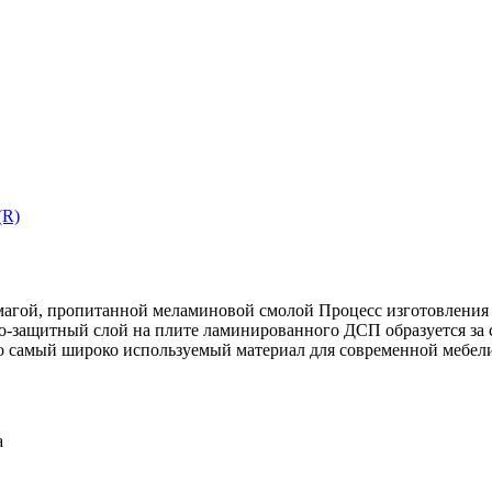
агой, пропитанной меламиновой смолой Процесс изготовления 
ивно-защитный слой на плите ламинированного ДСП образуется з
о самый широко используемый материал для современной мебел
а