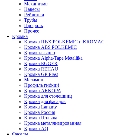
Механизмы
Навесы
Рейлинги
Трубы
Профиль
Прочее
Кромка
Кромка ПВХ POLKEMIC и KROMAG
Кромка ABS POLKEMIС
Кромка-глянец
Кромка Alpha-Tape Metallika
Кромка EGGER
Кромка REHAU
Кромка GP-Plast
Меламин
Профиль гибкий
Кромка ARKOPA
Кромка для столешниц
Кромка для фасадов
Кромка Lamarty
Кромка Россия
Кромка Польша
Кромка металлизированная
Кромка AQ
Фасады