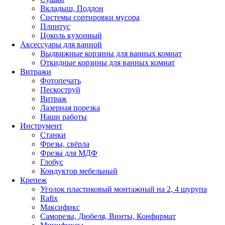
Вкладыш, Поддон
Системы сортировки мусора
Плинтус
Цоколь кухонный
Аксессуары для ванной
Выдвижные корзины для ванных комнат
Откидные корзины для ванных комнат
Витражи
Фотопечать
Пескоструй
Витраж
Лазерная порезка
Наши работы
Инструмент
Станки
Фрезы, свёрла
Фрезы для МДФ
Глобус
Кондуктор мебельный
Крепеж
Уголок пластиковый монтажный на 2, 4 шурупа
Rafix
Максификс
Саморезы, Дюбеля, Винты, Конфирмат