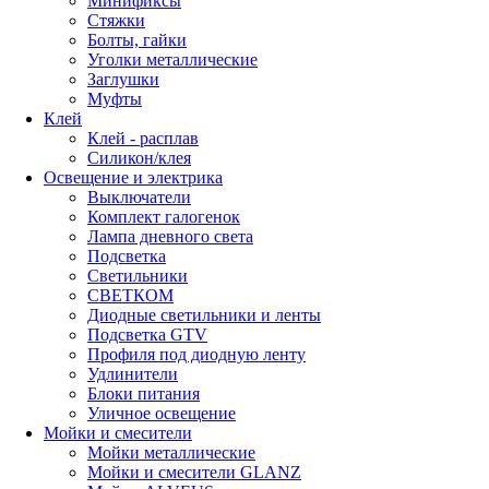
Минификсы
Стяжки
Болты, гайки
Уголки металлические
Заглушки
Муфты
Клей
Клей - расплав
Силикон/клея
Освещение и электрика
Выключатели
Комплект галогенок
Лампа дневного света
Подсветка
Светильники
СВЕТКОМ
Диодные светильники и ленты
Подсветка GTV
Профиля под диодную ленту
Удлинители
Блоки питания
Уличное освещение
Мойки и смесители
Мойки металлические
Мойки и смесители GLANZ