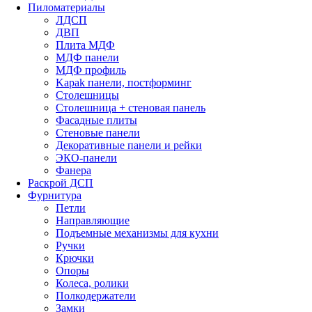
Пиломатериалы
ЛДСП
ДВП
Плита МДФ
МДФ панели
МДФ профиль
Kapak панели, постформинг
Столешницы
Столешница + стеновая панель
Фасадные плиты
Стеновые панели
Декоративные панели и рейки
ЭКО-панели
Фанера
Раскрой ДСП
Фурнитура
Петли
Направляющие
Подъемные механизмы для кухни
Ручки
Крючки
Опоры
Колеса, ролики
Полкодержатели
Замки