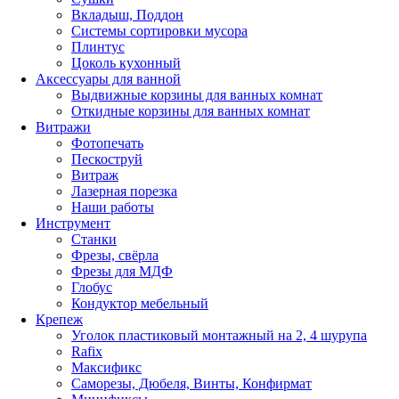
Вкладыш, Поддон
Системы сортировки мусора
Плинтус
Цоколь кухонный
Аксессуары для ванной
Выдвижные корзины для ванных комнат
Откидные корзины для ванных комнат
Витражи
Фотопечать
Пескоструй
Витраж
Лазерная порезка
Наши работы
Инструмент
Станки
Фрезы, свёрла
Фрезы для МДФ
Глобус
Кондуктор мебельный
Крепеж
Уголок пластиковый монтажный на 2, 4 шурупа
Rafix
Максификс
Саморезы, Дюбеля, Винты, Конфирмат