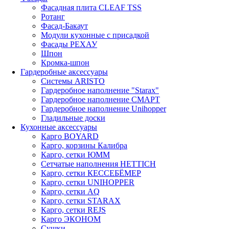
Фасадная плита CLEAF TSS
Ротанг
Фасад-Бакаут
Модули кухонные с присадкой
Фасады РЕХАУ
Шпон
Кромка-шпон
Гардеробные аксессуары
Системы ARISTO
Гардеробное наполнение "Starax"
Гардеробное наполнение СМАРТ
Гардеробное наполнение Unihopper
Гладильные доски
Кухонные аксессуары
Карго BOYARD
Карго, корзины Калибра
Карго, сетки ЮММ
Сетчатые наполнения HETTICH
Карго, сетки КЕССЕБЁМЕР
Карго, сетки UNIHOPPER
Карго, сетки AQ
Карго, сетки STARAX
Карго, сетки REJS
Карго ЭКОНОМ
Сушки