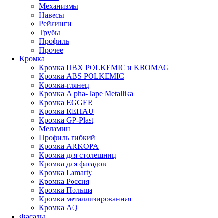
Механизмы
Навесы
Рейлинги
Трубы
Профиль
Прочее
Кромка
Кромка ПВХ POLKEMIC и KROMAG
Кромка ABS POLKEMIС
Кромка-глянец
Кромка Alpha-Tape Metallika
Кромка EGGER
Кромка REHAU
Кромка GP-Plast
Меламин
Профиль гибкий
Кромка ARKOPA
Кромка для столешниц
Кромка для фасадов
Кромка Lamarty
Кромка Россия
Кромка Польша
Кромка металлизированная
Кромка AQ
Фасады