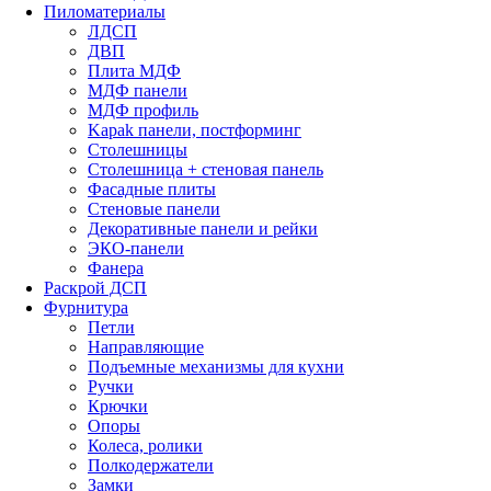
Пиломатериалы
ЛДСП
ДВП
Плита МДФ
МДФ панели
МДФ профиль
Kapak панели, постформинг
Столешницы
Столешница + стеновая панель
Фасадные плиты
Стеновые панели
Декоративные панели и рейки
ЭКО-панели
Фанера
Раскрой ДСП
Фурнитура
Петли
Направляющие
Подъемные механизмы для кухни
Ручки
Крючки
Опоры
Колеса, ролики
Полкодержатели
Замки