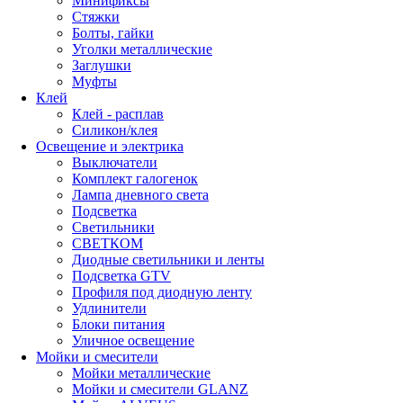
Минификсы
Стяжки
Болты, гайки
Уголки металлические
Заглушки
Муфты
Клей
Клей - расплав
Силикон/клея
Освещение и электрика
Выключатели
Комплект галогенок
Лампа дневного света
Подсветка
Светильники
СВЕТКОМ
Диодные светильники и ленты
Подсветка GTV
Профиля под диодную ленту
Удлинители
Блоки питания
Уличное освещение
Мойки и смесители
Мойки металлические
Мойки и смесители GLANZ