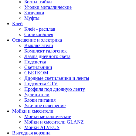
Болты, гайки
Уголки металлические
Заглушки
Муфты
Клей
Клей - расплав
Силикон/клея
Освещение и электрика
Выключатели
Комплект галогенок
Лампа дневного света
Подсветка
Светильники
СВЕТКОМ
Диодные светильники и ленты
Подсветка GTV
Профиля под диодную ленту
Удлинители
Блоки питания
Уличное освещение
Мойки и смесители
Мойки металлические
Мойки и смесители GLANZ
Мойки ALVEUS
Выгодная корзина