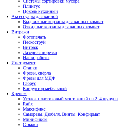
Системы сортировки мусора
Плинтус
Цоколь кухонный
Аксессуары для ванной
Выдвижные корзины для ванных комнат
Откидные корзины для ванных комнат
Витражи
Фотопечать
Пескоструй
Витраж
Лазерная порезка
Наши работы
Инструмент
Станки
Фрезы, свёрла
Фрезы для МДФ
Глобус
Кондуктор мебельный
Крепеж
Уголок пластиковый монтажный на 2, 4 шурупа
Rafix
Максификс
Саморезы, Дюбеля, Винты, Конфирмат
Минификсы
Стяжки