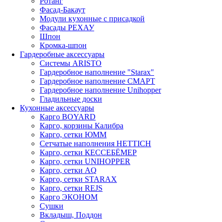
Ротанг
Фасад-Бакаут
Модули кухонные с присадкой
Фасады РЕХАУ
Шпон
Кромка-шпон
Гардеробные аксессуары
Системы ARISTO
Гардеробное наполнение "Starax"
Гардеробное наполнение СМАРТ
Гардеробное наполнение Unihopper
Гладильные доски
Кухонные аксессуары
Карго BOYARD
Карго, корзины Калибра
Карго, сетки ЮММ
Сетчатые наполнения HETTICH
Карго, сетки КЕССЕБЁМЕР
Карго, сетки UNIHOPPER
Карго, сетки AQ
Карго, сетки STARAX
Карго, сетки REJS
Карго ЭКОНОМ
Сушки
Вкладыш, Поддон