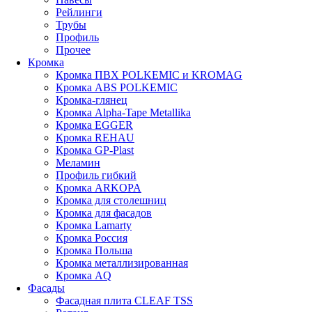
Рейлинги
Трубы
Профиль
Прочее
Кромка
Кромка ПВХ POLKEMIC и KROMAG
Кромка ABS POLKEMIС
Кромка-глянец
Кромка Alpha-Tape Metallika
Кромка EGGER
Кромка REHAU
Кромка GP-Plast
Меламин
Профиль гибкий
Кромка ARKOPA
Кромка для столешниц
Кромка для фасадов
Кромка Lamarty
Кромка Россия
Кромка Польша
Кромка металлизированная
Кромка AQ
Фасады
Фасадная плита CLEAF TSS