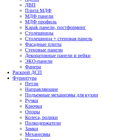
ДВП
Плита МДФ
МДФ панели
МДФ профиль
Kapak панели, постформинг
Столешницы
Столешница + стеновая панель
Фасадные плиты
Стеновые панели
Декоративные панели и рейки
ЭКО-панели
Фанера
Раскрой ДСП
Фурнитура
Петли
Направляющие
Подъемные механизмы для кухни
Ручки
Крючки
Опоры
Колеса, ролики
Полкодержатели
Замки
Механизмы
Навесы