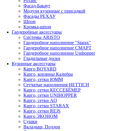
Ротанг
Фасад-Бакаут
Модули кухонные с присадкой
Фасады РЕХАУ
Шпон
Кромка-шпон
Гардеробные аксессуары
Системы ARISTO
Гардеробное наполнение "Starax"
Гардеробное наполнение СМАРТ
Гардеробное наполнение Unihopper
Гладильные доски
Кухонные аксессуары
Карго BOYARD
Карго, корзины Калибра
Карго, сетки ЮММ
Сетчатые наполнения HETTICH
Карго, сетки КЕССЕБЁМЕР
Карго, сетки UNIHOPPER
Карго, сетки AQ
Карго, сетки STARAX
Карго, сетки REJS
Карго ЭКОНОМ
Сушки
Вкладыш, Поддон