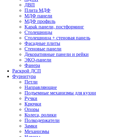
ДВП
Плита МДФ
МДФ панели
МДФ профиль
Kapak панели, постформинг
Столешницы
Столешница + стеновая панель
Фасадные плиты
Стеновые панели
Декоративные панели и рейки
ЭКО-панели
Фанера
Раскрой ДСП
Фурнитура
Петли
Направляющие
Подъемные механизмы для кухни
Ручки
Крючки
Опоры
Колеса, ролики
Полкодержатели
Замки
Механизмы
Навесы