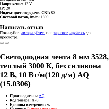
Напряжение:
12 V
IP:
20
Индекс цветопередачи, CRI:
80
Световой поток, lm/m:
1300
Написать отзыв
Пожалуйста
авторизуйтесь
или
зарегистрируйтесь
для
просмотра
Светодиодная лента 8 мм 3528,
теплый 3000 К, без силикона
12 В, 10 Вт/м(120 д/м) AQ
(15.0306)
Производитель:
AQ
Код товара:
Х70
Единица измерения:
м.
Наличие:
В пути / под заказ