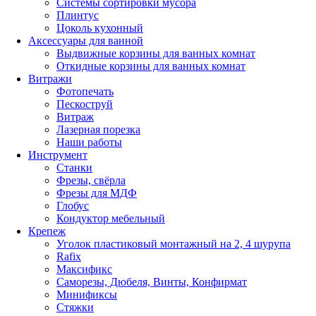
Системы сортировки мусора
Плинтус
Цоколь кухонный
Аксессуары для ванной
Выдвижные корзины для ванных комнат
Откидные корзины для ванных комнат
Витражи
Фотопечать
Пескоструй
Витраж
Лазерная порезка
Наши работы
Инструмент
Станки
Фрезы, свёрла
Фрезы для МДФ
Глобус
Кондуктор мебельный
Крепеж
Уголок пластиковый монтажный на 2, 4 шурупа
Rafix
Максификс
Саморезы, Дюбеля, Винты, Конфирмат
Минификсы
Стяжки