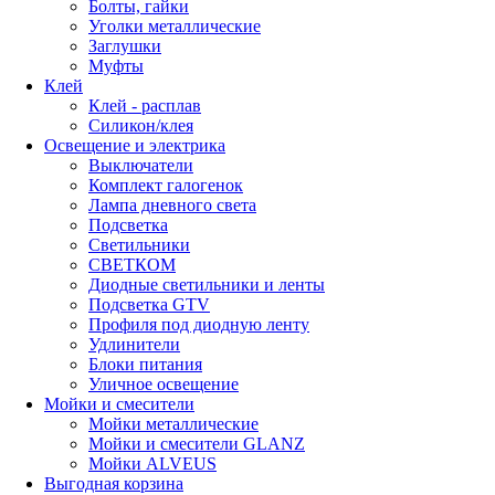
Болты, гайки
Уголки металлические
Заглушки
Муфты
Клей
Клей - расплав
Силикон/клея
Освещение и электрика
Выключатели
Комплект галогенок
Лампа дневного света
Подсветка
Светильники
СВЕТКОМ
Диодные светильники и ленты
Подсветка GTV
Профиля под диодную ленту
Удлинители
Блоки питания
Уличное освещение
Мойки и смесители
Мойки металлические
Мойки и смесители GLANZ
Мойки ALVEUS
Выгодная корзина