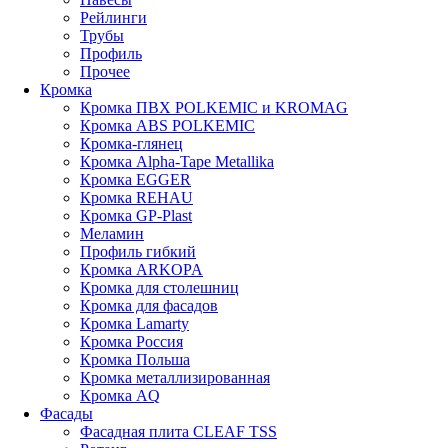
Рейлинги
Трубы
Профиль
Прочее
Кромка
Кромка ПВХ POLKEMIC и KROMAG
Кромка ABS POLKEMIС
Кромка-глянец
Кромка Alpha-Tape Metallika
Кромка EGGER
Кромка REHAU
Кромка GP-Plast
Меламин
Профиль гибкий
Кромка ARKOPA
Кромка для столешниц
Кромка для фасадов
Кромка Lamarty
Кромка Россия
Кромка Польша
Кромка металлизированная
Кромка AQ
Фасады
Фасадная плита CLEAF TSS