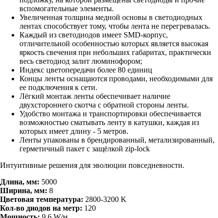
вспомогательные элементы.
Увеличенная толщина медной основы в светодиодных
лентах способствует тому, чтобы лента не перегревалась.
Каждый из светодиодов имеет SMD-корпус,
отличительной особенностью которых является высокая
яркость свечения при небольших габаритах, практически
весь светодиод залит люминофором;
Индекс цветопередачи более 80 единиц
Концы ленты оснащаются проводами, необходимыми для
ее подключения к сети.
Лёгкий монтаж ленты обеспечивает наличие
двухстороннего скотча с обратной стороны ленты.
Удобство монтажа и транспортировки обеспечивается
возможностью сматывать ленту в катушки, каждая из
которых имеет длину - 5 метров.
Ленты упакованы в брендированный, метализированный,
герметичный пакет с защёлкой zip-lock
Интуитивные решения для эволюции повседневности.
Длина, мм:
5000
Ширина, мм:
8
Цветовая температура:
2800-3200 K
Кол-во диодов на метр:
120
Мощность:
9,6 W/м