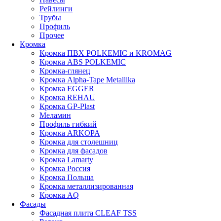
Рейлинги
Трубы
Профиль
Прочее
Кромка
Кромка ПВХ POLKEMIC и KROMAG
Кромка ABS POLKEMIС
Кромка-глянец
Кромка Alpha-Tape Metallika
Кромка EGGER
Кромка REHAU
Кромка GP-Plast
Меламин
Профиль гибкий
Кромка ARKOPA
Кромка для столешниц
Кромка для фасадов
Кромка Lamarty
Кромка Россия
Кромка Польша
Кромка металлизированная
Кромка AQ
Фасады
Фасадная плита CLEAF TSS