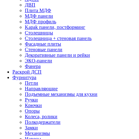
ДВП
Плита МДФ
МДФ панели
МДФ профиль
Kapak панели, постформинг
Столешницы
Столешница + стеновая панель
Фасадные плиты
Стеновые панели
Декоративные панели и рейки
ЭКО-панели
Фанера
Раскрой ДСП
Фурнитура
Петли
Направляющие
Подъемные механизмы для кухни
Ручки
Крючки
Опоры
Колеса, ролики
Полкодержатели
Замки
Механизмы
Навесы