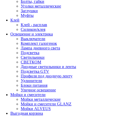
Болты, гайки
Уголки металлические
Заглушки
Муфты
Клей
Клей - расплав
Силикон/клея
Освещение и электрика
Выключатели
Комплект галогенок
Лампа дневного света
Подсветка
Светильники
СВЕТКОМ
Диодные светильники и ленты
Подсветка GTV
Профиля под диодную ленту
Удлинители
Блоки питания
Уличное освещение
Мойки и смесители
Мойки металлические
Мойки и смесители GLANZ
Мойки ALVEUS
Выгодная корзина