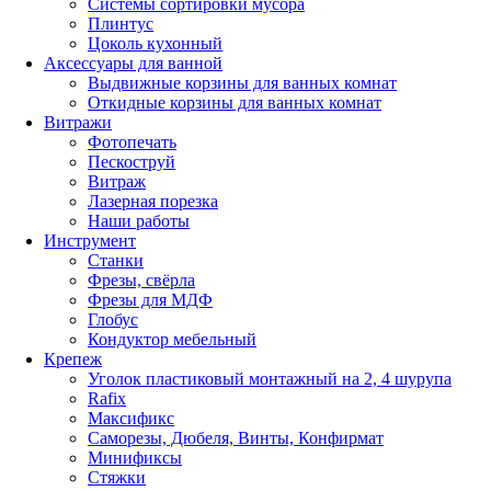
Системы сортировки мусора
Плинтус
Цоколь кухонный
Аксессуары для ванной
Выдвижные корзины для ванных комнат
Откидные корзины для ванных комнат
Витражи
Фотопечать
Пескоструй
Витраж
Лазерная порезка
Наши работы
Инструмент
Станки
Фрезы, свёрла
Фрезы для МДФ
Глобус
Кондуктор мебельный
Крепеж
Уголок пластиковый монтажный на 2, 4 шурупа
Rafix
Максификс
Саморезы, Дюбеля, Винты, Конфирмат
Минификсы
Стяжки