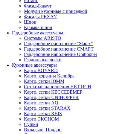
Ротанг
Фасад-Бакаут
Модули кухонные с присадкой
Фасады РЕХАУ
Шпон
Кромка-шпон
Гардеробные аксессуары
Системы ARISTO
Гардеробное наполнение "Starax"
Гардеробное наполнение СМАРТ
Гардеробное наполнение Unihopper
Гладильные доски
Кухонные аксессуары
Карго BOYARD
Карго, корзины Калибра
Карго, сетки ЮММ
Сетчатые наполнения HETTICH
Карго, сетки КЕССЕБЁМЕР
Карго, сетки UNIHOPPER
Карго, сетки AQ
Карго, сетки STARAX
Карго, сетки REJS
Карго ЭКОНОМ
Сушки
Вкладыш, Поддон