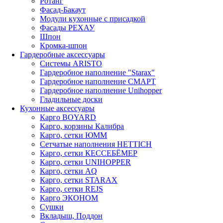
Ротанг
Фасад-Бакаут
Модули кухонные с присадкой
Фасады РЕХАУ
Шпон
Кромка-шпон
Гардеробные аксессуары
Системы ARISTO
Гардеробное наполнение "Starax"
Гардеробное наполнение СМАРТ
Гардеробное наполнение Unihopper
Гладильные доски
Кухонные аксессуары
Карго BOYARD
Карго, корзины Калибра
Карго, сетки ЮММ
Сетчатые наполнения HETTICH
Карго, сетки КЕССЕБЁМЕР
Карго, сетки UNIHOPPER
Карго, сетки AQ
Карго, сетки STARAX
Карго, сетки REJS
Карго ЭКОНОМ
Сушки
Вкладыш, Поддон