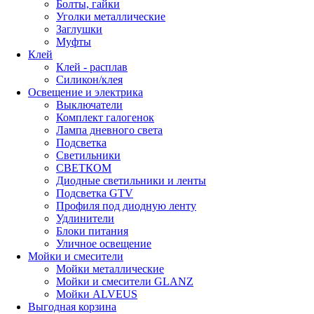
Болты, гайки
Уголки металлические
Заглушки
Муфты
Клей
Клей - расплав
Силикон/клея
Освещение и электрика
Выключатели
Комплект галогенок
Лампа дневного света
Подсветка
Светильники
СВЕТКОМ
Диодные светильники и ленты
Подсветка GTV
Профиля под диодную ленту
Удлинители
Блоки питания
Уличное освещение
Мойки и смесители
Мойки металлические
Мойки и смесители GLANZ
Мойки ALVEUS
Выгодная корзина