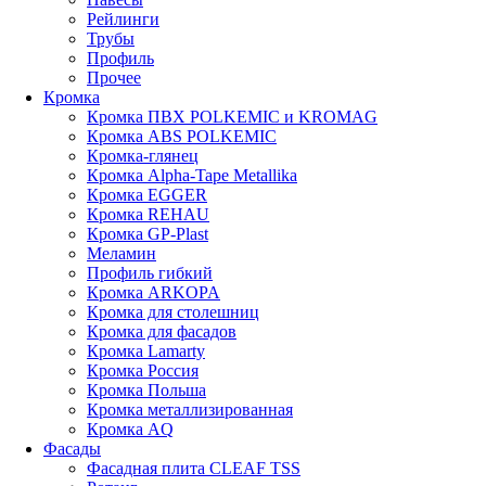
Рейлинги
Трубы
Профиль
Прочее
Кромка
Кромка ПВХ POLKEMIC и KROMAG
Кромка ABS POLKEMIС
Кромка-глянец
Кромка Alpha-Tape Metallika
Кромка EGGER
Кромка REHAU
Кромка GP-Plast
Меламин
Профиль гибкий
Кромка ARKOPA
Кромка для столешниц
Кромка для фасадов
Кромка Lamarty
Кромка Россия
Кромка Польша
Кромка металлизированная
Кромка AQ
Фасады
Фасадная плита CLEAF TSS