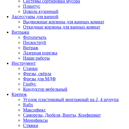
Системы сортировки мусора
Плинтус
Цоколь кухонный
Аксессуары для ванной
Выдвижные корзины для ванных комнат
Откидные корзины для ванных комнат
Витражи
Фотопечать
Пескоструй
Витраж
Лазерная порезка
Наши работы
Инструмент
Станки
Фрезы, свёрла
Фрезы для МДФ
Глобус
Кондуктор мебельный
Крепеж
Уголок пластиковый монтажный на 2, 4 шурупа
Rafix
Максификс
Саморезы, Дюбеля, Винты, Конфирмат
Минификсы
Стяжки