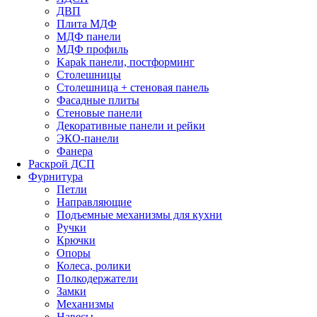
ДВП
Плита МДФ
МДФ панели
МДФ профиль
Kapak панели, постформинг
Столешницы
Столешница + стеновая панель
Фасадные плиты
Стеновые панели
Декоративные панели и рейки
ЭКО-панели
Фанера
Раскрой ДСП
Фурнитура
Петли
Направляющие
Подъемные механизмы для кухни
Ручки
Крючки
Опоры
Колеса, ролики
Полкодержатели
Замки
Механизмы
Навесы