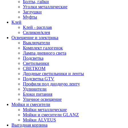
Болты, гайки
Уголки металлические
Заглушки
Муфты
Клей
Клей - расплав
Силикон/клея
Освещение и электрика
Выключатели
Комплект галогенок
Лампа дневного света
Подсветка
Светильники
СВЕТКОМ
Диодные светильники и ленты
Подсветка GTV
Профиля под диодную ленту
Удлинители
Блоки питания
Уличное освещение
Мойки и смесители
Мойки металлические
Мойки и смесители GLANZ
Мойки ALVEUS
Выгодная корзина