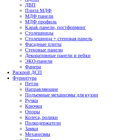
ДВП
Плита МДФ
МДФ панели
МДФ профиль
Kapak панели, постформинг
Столешницы
Столешница + стеновая панель
Фасадные плиты
Стеновые панели
Декоративные панели и рейки
ЭКО-панели
Фанера
Раскрой ДСП
Фурнитура
Петли
Направляющие
Подъемные механизмы для кухни
Ручки
Крючки
Опоры
Колеса, ролики
Полкодержатели
Замки
Механизмы
Навесы