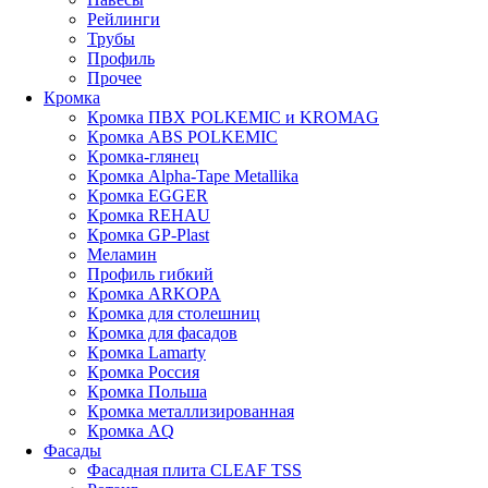
Рейлинги
Трубы
Профиль
Прочее
Кромка
Кромка ПВХ POLKEMIC и KROMAG
Кромка ABS POLKEMIС
Кромка-глянец
Кромка Alpha-Tape Metallika
Кромка EGGER
Кромка REHAU
Кромка GP-Plast
Меламин
Профиль гибкий
Кромка ARKOPA
Кромка для столешниц
Кромка для фасадов
Кромка Lamarty
Кромка Россия
Кромка Польша
Кромка металлизированная
Кромка AQ
Фасады
Фасадная плита CLEAF TSS