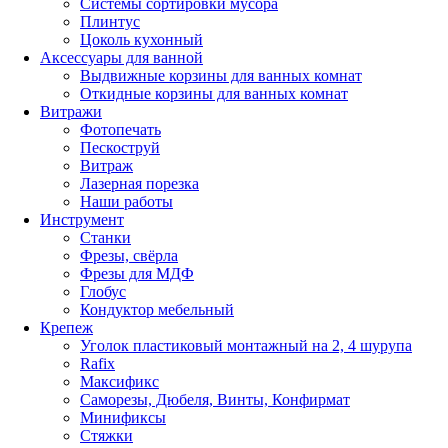
Системы сортировки мусора
Плинтус
Цоколь кухонный
Аксессуары для ванной
Выдвижные корзины для ванных комнат
Откидные корзины для ванных комнат
Витражи
Фотопечать
Пескоструй
Витраж
Лазерная порезка
Наши работы
Инструмент
Станки
Фрезы, свёрла
Фрезы для МДФ
Глобус
Кондуктор мебельный
Крепеж
Уголок пластиковый монтажный на 2, 4 шурупа
Rafix
Максификс
Саморезы, Дюбеля, Винты, Конфирмат
Минификсы
Стяжки