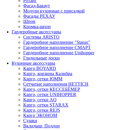
Ротанг
Фасад-Бакаут
Модули кухонные с присадкой
Фасады РЕХАУ
Шпон
Кромка-шпон
Гардеробные аксессуары
Системы ARISTO
Гардеробное наполнение "Starax"
Гардеробное наполнение СМАРТ
Гардеробное наполнение Unihopper
Гладильные доски
Кухонные аксессуары
Карго BOYARD
Карго, корзины Калибра
Карго, сетки ЮММ
Сетчатые наполнения HETTICH
Карго, сетки КЕССЕБЁМЕР
Карго, сетки UNIHOPPER
Карго, сетки AQ
Карго, сетки STARAX
Карго, сетки REJS
Карго ЭКОНОМ
Сушки
Вкладыш, Поддон