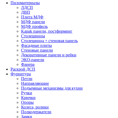
Пиломатериалы
ЛДСП
ДВП
Плита МДФ
МДФ панели
МДФ профиль
Kapak панели, постформинг
Столешницы
Столешница + стеновая панель
Фасадные плиты
Стеновые панели
Декоративные панели и рейки
ЭКО-панели
Фанера
Раскрой ДСП
Фурнитура
Петли
Направляющие
Подъемные механизмы для кухни
Ручки
Крючки
Опоры
Колеса, ролики
Полкодержатели
Замки