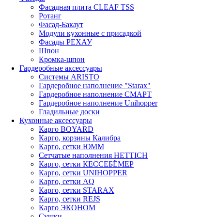
Фасадная плита CLEAF TSS
Ротанг
Фасад-Бакаут
Модули кухонные с присадкой
Фасады РЕХАУ
Шпон
Кромка-шпон
Гардеробные аксессуары
Системы ARISTO
Гардеробное наполнение "Starax"
Гардеробное наполнение СМАРТ
Гардеробное наполнение Unihopper
Гладильные доски
Кухонные аксессуары
Карго BOYARD
Карго, корзины Калибра
Карго, сетки ЮММ
Сетчатые наполнения HETTICH
Карго, сетки КЕССЕБЁМЕР
Карго, сетки UNIHOPPER
Карго, сетки AQ
Карго, сетки STARAX
Карго, сетки REJS
Карго ЭКОНОМ
Сушки