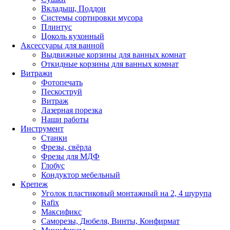
Вкладыш, Поддон
Системы сортировки мусора
Плинтус
Цоколь кухонный
Аксессуары для ванной
Выдвижные корзины для ванных комнат
Откидные корзины для ванных комнат
Витражи
Фотопечать
Пескоструй
Витраж
Лазерная порезка
Наши работы
Инструмент
Станки
Фрезы, свёрла
Фрезы для МДФ
Глобус
Кондуктор мебельный
Крепеж
Уголок пластиковый монтажный на 2, 4 шурупа
Rafix
Максификс
Саморезы, Дюбеля, Винты, Конфирмат