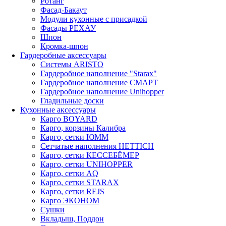
Ротанг
Фасад-Бакаут
Модули кухонные с присадкой
Фасады РЕХАУ
Шпон
Кромка-шпон
Гардеробные аксессуары
Системы ARISTO
Гардеробное наполнение "Starax"
Гардеробное наполнение СМАРТ
Гардеробное наполнение Unihopper
Гладильные доски
Кухонные аксессуары
Карго BOYARD
Карго, корзины Калибра
Карго, сетки ЮММ
Сетчатые наполнения HETTICH
Карго, сетки КЕССЕБЁМЕР
Карго, сетки UNIHOPPER
Карго, сетки AQ
Карго, сетки STARAX
Карго, сетки REJS
Карго ЭКОНОМ
Сушки
Вкладыш, Поддон