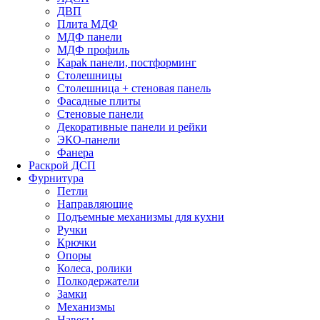
ДВП
Плита МДФ
МДФ панели
МДФ профиль
Kapak панели, постформинг
Столешницы
Столешница + стеновая панель
Фасадные плиты
Стеновые панели
Декоративные панели и рейки
ЭКО-панели
Фанера
Раскрой ДСП
Фурнитура
Петли
Направляющие
Подъемные механизмы для кухни
Ручки
Крючки
Опоры
Колеса, ролики
Полкодержатели
Замки
Механизмы
Навесы