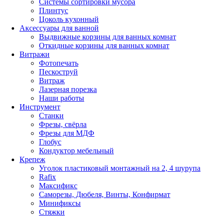
Системы сортировки мусора
Плинтус
Цоколь кухонный
Аксессуары для ванной
Выдвижные корзины для ванных комнат
Откидные корзины для ванных комнат
Витражи
Фотопечать
Пескоструй
Витраж
Лазерная порезка
Наши работы
Инструмент
Станки
Фрезы, свёрла
Фрезы для МДФ
Глобус
Кондуктор мебельный
Крепеж
Уголок пластиковый монтажный на 2, 4 шурупа
Rafix
Максификс
Саморезы, Дюбеля, Винты, Конфирмат
Минификсы
Стяжки