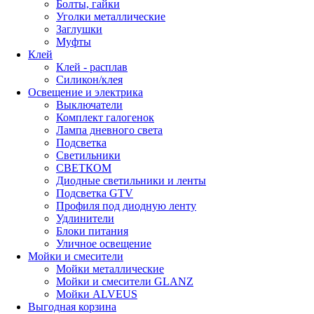
Болты, гайки
Уголки металлические
Заглушки
Муфты
Клей
Клей - расплав
Силикон/клея
Освещение и электрика
Выключатели
Комплект галогенок
Лампа дневного света
Подсветка
Светильники
СВЕТКОМ
Диодные светильники и ленты
Подсветка GTV
Профиля под диодную ленту
Удлинители
Блоки питания
Уличное освещение
Мойки и смесители
Мойки металлические
Мойки и смесители GLANZ
Мойки ALVEUS
Выгодная корзина