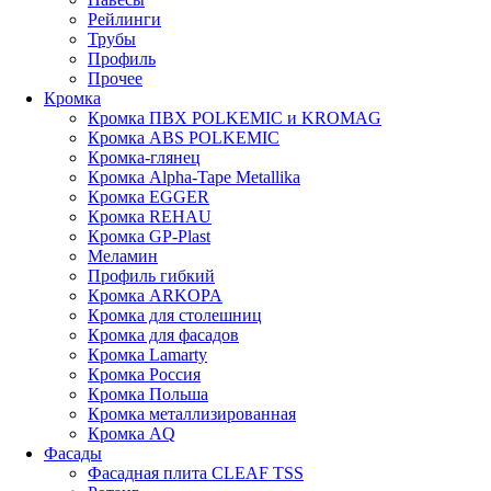
Рейлинги
Трубы
Профиль
Прочее
Кромка
Кромка ПВХ POLKEMIC и KROMAG
Кромка ABS POLKEMIС
Кромка-глянец
Кромка Alpha-Tape Metallika
Кромка EGGER
Кромка REHAU
Кромка GP-Plast
Меламин
Профиль гибкий
Кромка ARKOPA
Кромка для столешниц
Кромка для фасадов
Кромка Lamarty
Кромка Россия
Кромка Польша
Кромка металлизированная
Кромка AQ
Фасады
Фасадная плита CLEAF TSS