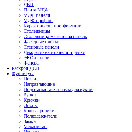
ДВП
Плита МДФ
МДФ панели
МДФ профиль
Kapak панели, постформинг
Столешницы
Столешница + стеновая панель
Фасадные плиты
Стеновые панели
Декоративные панели и рейки
ЭКО-панели
Фанера
Раскрой ДСП
Фурнитура
Петли
Направляющие
Подъемные механизмы для кухни
Ручки
Крючки
Опоры
Колеса, ролики
Полкодержатели
Замки
Механизмы
Навесы