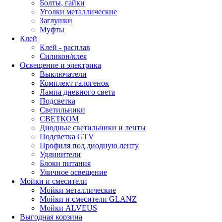
Болты, гайки
Уголки металлические
Заглушки
Муфты
Клей
Клей - расплав
Силикон/клея
Освещение и электрика
Выключатели
Комплект галогенок
Лампа дневного света
Подсветка
Светильники
СВЕТКОМ
Диодные светильники и ленты
Подсветка GTV
Профиля под диодную ленту
Удлинители
Блоки питания
Уличное освещение
Мойки и смесители
Мойки металлические
Мойки и смесители GLANZ
Мойки ALVEUS
Выгодная корзина