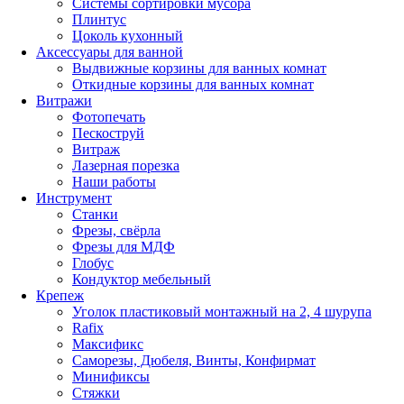
Системы сортировки мусора
Плинтус
Цоколь кухонный
Аксессуары для ванной
Выдвижные корзины для ванных комнат
Откидные корзины для ванных комнат
Витражи
Фотопечать
Пескоструй
Витраж
Лазерная порезка
Наши работы
Инструмент
Станки
Фрезы, свёрла
Фрезы для МДФ
Глобус
Кондуктор мебельный
Крепеж
Уголок пластиковый монтажный на 2, 4 шурупа
Rafix
Максификс
Саморезы, Дюбеля, Винты, Конфирмат
Минификсы
Стяжки