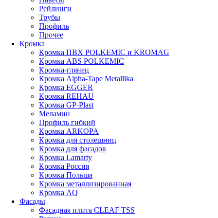
Рейлинги
Трубы
Профиль
Прочее
Кромка
Кромка ПВХ POLKEMIC и KROMAG
Кромка ABS POLKEMIС
Кромка-глянец
Кромка Alpha-Tape Metallika
Кромка EGGER
Кромка REHAU
Кромка GP-Plast
Меламин
Профиль гибкий
Кромка ARKOPA
Кромка для столешниц
Кромка для фасадов
Кромка Lamarty
Кромка Россия
Кромка Польша
Кромка металлизированная
Кромка AQ
Фасады
Фасадная плита CLEAF TSS