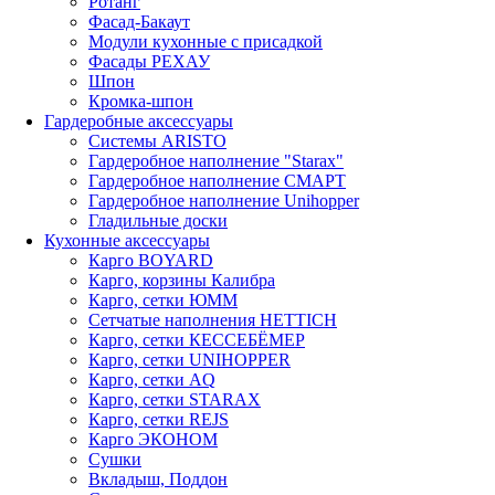
Ротанг
Фасад-Бакаут
Модули кухонные с присадкой
Фасады РЕХАУ
Шпон
Кромка-шпон
Гардеробные аксессуары
Системы ARISTO
Гардеробное наполнение "Starax"
Гардеробное наполнение СМАРТ
Гардеробное наполнение Unihopper
Гладильные доски
Кухонные аксессуары
Карго BOYARD
Карго, корзины Калибра
Карго, сетки ЮММ
Сетчатые наполнения HETTICH
Карго, сетки КЕССЕБЁМЕР
Карго, сетки UNIHOPPER
Карго, сетки AQ
Карго, сетки STARAX
Карго, сетки REJS
Карго ЭКОНОМ
Сушки
Вкладыш, Поддон