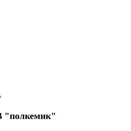
а
В "полкемик"