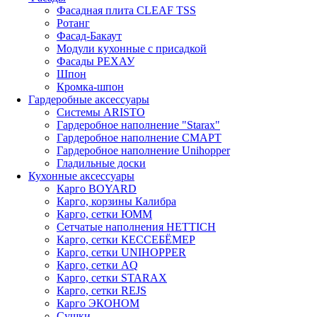
Фасадная плита CLEAF TSS
Ротанг
Фасад-Бакаут
Модули кухонные с присадкой
Фасады РЕХАУ
Шпон
Кромка-шпон
Гардеробные аксессуары
Системы ARISTO
Гардеробное наполнение "Starax"
Гардеробное наполнение СМАРТ
Гардеробное наполнение Unihopper
Гладильные доски
Кухонные аксессуары
Карго BOYARD
Карго, корзины Калибра
Карго, сетки ЮММ
Сетчатые наполнения HETTICH
Карго, сетки КЕССЕБЁМЕР
Карго, сетки UNIHOPPER
Карго, сетки AQ
Карго, сетки STARAX
Карго, сетки REJS
Карго ЭКОНОМ
Сушки