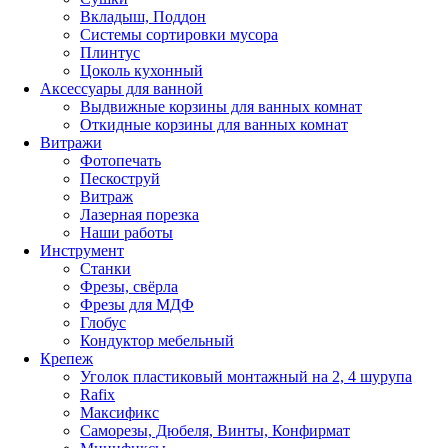
Вкладыш, Поддон
Системы сортировки мусора
Плинтус
Цоколь кухонный
Аксессуары для ванной
Выдвижные корзины для ванных комнат
Откидные корзины для ванных комнат
Витражи
Фотопечать
Пескоструй
Витраж
Лазерная порезка
Наши работы
Инструмент
Станки
Фрезы, свёрла
Фрезы для МДФ
Глобус
Кондуктор мебельный
Крепеж
Уголок пластиковый монтажный на 2, 4 шурупа
Rafix
Максификс
Саморезы, Дюбеля, Винты, Конфирмат