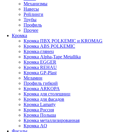
Механизмы
Навесы
Рейлинги
Трубы
Профиль
Прочее
Кромка
Кромка ПВХ POLKEMIC и KROMAG
Кромка ABS POLKEMIС
Кромка-глянец
Кромка Alpha-Tape Metallika
Кромка EGGER
Кромка REHAU
Кромка GP-Plast
Меламин
Профиль гибкий
Кромка ARKOPA
Кромка для столешниц
Кромка для фасадов
Кромка Lamarty
Кромка Россия
Кромка Польша
Кромка металлизированная
Кромка AQ
Фасады