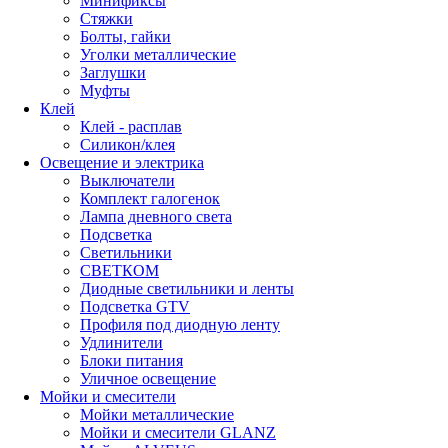
Минификсы
Стяжки
Болты, гайки
Уголки металлические
Заглушки
Муфты
Клей
Клей - расплав
Силикон/клея
Освещение и электрика
Выключатели
Комплект галогенок
Лампа дневного света
Подсветка
Светильники
СВЕТКОМ
Диодные светильники и ленты
Подсветка GTV
Профиля под диодную ленту
Удлинители
Блоки питания
Уличное освещение
Мойки и смесители
Мойки металлические
Мойки и смесители GLANZ