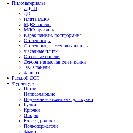
Пиломатериалы
ЛДСП
ДВП
Плита МДФ
МДФ панели
МДФ профиль
Kapak панели, постформинг
Столешницы
Столешница + стеновая панель
Фасадные плиты
Стеновые панели
Декоративные панели и рейки
ЭКО-панели
Фанера
Раскрой ДСП
Фурнитура
Петли
Направляющие
Подъемные механизмы для кухни
Ручки
Крючки
Опоры
Колеса, ролики
Полкодержатели
Замки