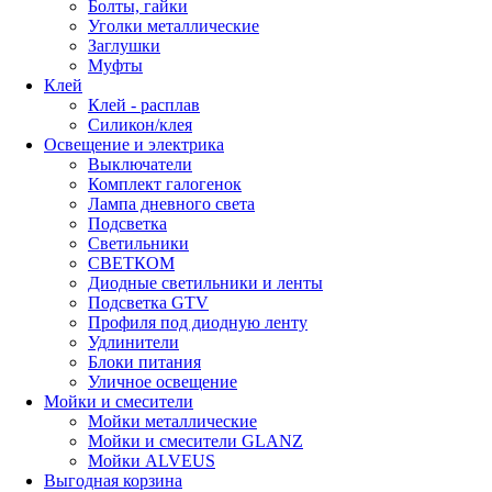
Болты, гайки
Уголки металлические
Заглушки
Муфты
Клей
Клей - расплав
Силикон/клея
Освещение и электрика
Выключатели
Комплект галогенок
Лампа дневного света
Подсветка
Светильники
СВЕТКОМ
Диодные светильники и ленты
Подсветка GTV
Профиля под диодную ленту
Удлинители
Блоки питания
Уличное освещение
Мойки и смесители
Мойки металлические
Мойки и смесители GLANZ
Мойки ALVEUS
Выгодная корзина