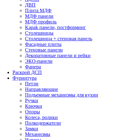
ДВП
Плита МДФ
МДФ панели
МДФ профиль
Kapak панели, постформинг
Столешницы
Столешница + стеновая панель
Фасадные плиты
Стеновые панели
Декоративные панели и рейки
ЭКО-панели
Фанера
Раскрой ДСП
Фурнитура
Петли
Направляющие
Подъемные механизмы для кухни
Ручки
Крючки
Опоры
Колеса, ролики
Полкодержатели
Замки
Механизмы
Навесы