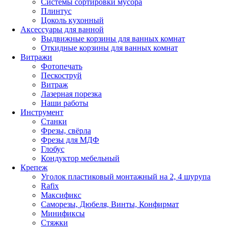
Системы сортировки мусора
Плинтус
Цоколь кухонный
Аксессуары для ванной
Выдвижные корзины для ванных комнат
Откидные корзины для ванных комнат
Витражи
Фотопечать
Пескоструй
Витраж
Лазерная порезка
Наши работы
Инструмент
Станки
Фрезы, свёрла
Фрезы для МДФ
Глобус
Кондуктор мебельный
Крепеж
Уголок пластиковый монтажный на 2, 4 шурупа
Rafix
Максификс
Саморезы, Дюбеля, Винты, Конфирмат
Минификсы
Стяжки