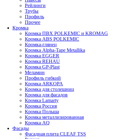
Рейлинги
Трубы
Профиль
Прочее
Кромка
Кромка ПВХ POLKEMIC и KROMAG
Кромка ABS POLKEMIС
Кромка-глянец
Кромка Alpha-Tape Metallika
Кромка EGGER
Кромка REHAU
Кромка GP-Plast
Меламин
Профиль гибкий
Кромка ARKOPA
Кромка для столешниц
Кромка для фасадов
Кромка Lamarty
Кромка Россия
Кромка Польша
Кромка металлизированная
Кромка AQ
Фасады
Фасадная плита CLEAF TSS