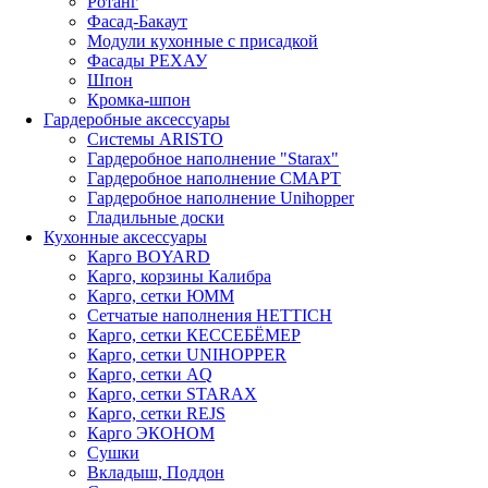
Ротанг
Фасад-Бакаут
Модули кухонные с присадкой
Фасады РЕХАУ
Шпон
Кромка-шпон
Гардеробные аксессуары
Системы ARISTO
Гардеробное наполнение "Starax"
Гардеробное наполнение СМАРТ
Гардеробное наполнение Unihopper
Гладильные доски
Кухонные аксессуары
Карго BOYARD
Карго, корзины Калибра
Карго, сетки ЮММ
Сетчатые наполнения HETTICH
Карго, сетки КЕССЕБЁМЕР
Карго, сетки UNIHOPPER
Карго, сетки AQ
Карго, сетки STARAX
Карго, сетки REJS
Карго ЭКОНОМ
Сушки
Вкладыш, Поддон