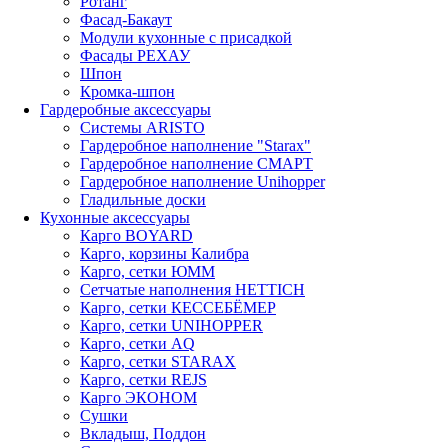
Ротанг
Фасад-Бакаут
Модули кухонные с присадкой
Фасады РЕХАУ
Шпон
Кромка-шпон
Гардеробные аксессуары
Системы ARISTO
Гардеробное наполнение "Starax"
Гардеробное наполнение СМАРТ
Гардеробное наполнение Unihopper
Гладильные доски
Кухонные аксессуары
Карго BOYARD
Карго, корзины Калибра
Карго, сетки ЮММ
Сетчатые наполнения HETTICH
Карго, сетки КЕССЕБЁМЕР
Карго, сетки UNIHOPPER
Карго, сетки AQ
Карго, сетки STARAX
Карго, сетки REJS
Карго ЭКОНОМ
Сушки
Вкладыш, Поддон