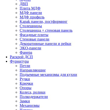
ДВП
Плита МДФ
МДФ панели
МДФ профиль
Kapak панели, постформинг
Столешницы
Столешница + стеновая панель
Фасадные плиты
Стеновые панели
Декоративные панели и рейки
ЭКО-панели
Фанера
Раскрой ДСП
Фурнитура
Петли
Направляющие
Подъемные механизмы для кухни
Ручки
Крючки
Опоры
Колеса, ролики
Полкодержатели
Замки
Механизмы
Навесы