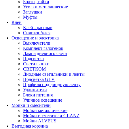
Болты, гайки
Уголки металлические
Заглушки
Муфты
Клей
Клей - расплав
Силикон/клея
Освещение и электрика
Выключатели
Комплект галогенок
Лампа дневного света
Подсветка
Светильники
СВЕТКОМ
Диодные светильники и ленты
Подсветка GTV
Профиля под диодную ленту
Удлинители
Блоки питания
Уличное освещение
Мойки и смесители
Мойки металлические
Мойки и смесители GLANZ
Мойки ALVEUS
Выгодная корзина