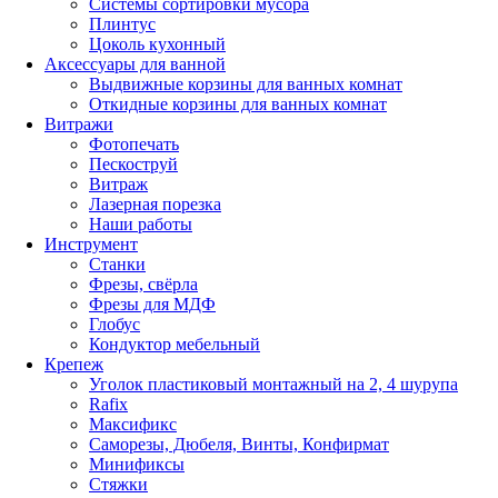
Системы сортировки мусора
Плинтус
Цоколь кухонный
Аксессуары для ванной
Выдвижные корзины для ванных комнат
Откидные корзины для ванных комнат
Витражи
Фотопечать
Пескоструй
Витраж
Лазерная порезка
Наши работы
Инструмент
Станки
Фрезы, свёрла
Фрезы для МДФ
Глобус
Кондуктор мебельный
Крепеж
Уголок пластиковый монтажный на 2, 4 шурупа
Rafix
Максификс
Саморезы, Дюбеля, Винты, Конфирмат
Минификсы
Стяжки