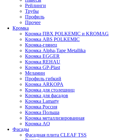
Рейлинги
Трубы
Профиль
Прочее
Кромка
Кромка ПВХ POLKEMIC и KROMAG
Кромка ABS POLKEMIС
Кромка-глянец
Кромка Alpha-Tape Metallika
Кромка EGGER
Кромка REHAU
Кромка GP-Plast
Меламин
Профиль гибкий
Кромка ARKOPA
Кромка для столешниц
Кромка для фасадов
Кромка Lamarty
Кромка Россия
Кромка Польша
Кромка металлизированная
Кромка AQ
Фасады
Фасадная плита CLEAF TSS