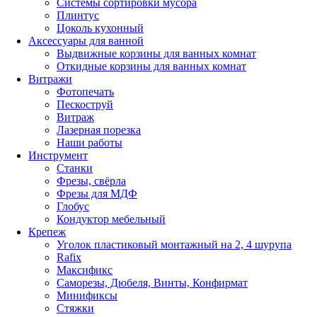
Системы сортировки мусора
Плинтус
Цоколь кухонный
Аксессуары для ванной
Выдвижные корзины для ванных комнат
Откидные корзины для ванных комнат
Витражи
Фотопечать
Пескоструй
Витраж
Лазерная порезка
Наши работы
Инструмент
Станки
Фрезы, свёрла
Фрезы для МДФ
Глобус
Кондуктор мебельный
Крепеж
Уголок пластиковый монтажный на 2, 4 шурупа
Rafix
Максификс
Саморезы, Дюбеля, Винты, Конфирмат
Минификсы
Стяжки