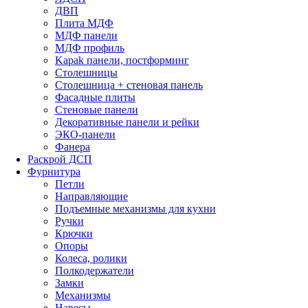
ДВП
Плита МДФ
МДФ панели
МДФ профиль
Kapak панели, постформинг
Столешницы
Столешница + стеновая панель
Фасадные плиты
Стеновые панели
Декоративные панели и рейки
ЭКО-панели
Фанера
Раскрой ДСП
Фурнитура
Петли
Направляющие
Подъемные механизмы для кухни
Ручки
Крючки
Опоры
Колеса, ролики
Полкодержатели
Замки
Механизмы
Навесы