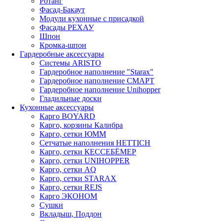
Ротанг
Фасад-Бакаут
Модули кухонные с присадкой
Фасады РЕХАУ
Шпон
Кромка-шпон
Гардеробные аксессуары
Системы ARISTO
Гардеробное наполнение "Starax"
Гардеробное наполнение СМАРТ
Гардеробное наполнение Unihopper
Гладильные доски
Кухонные аксессуары
Карго BOYARD
Карго, корзины Калибра
Карго, сетки ЮММ
Сетчатые наполнения HETTICH
Карго, сетки КЕССЕБЁМЕР
Карго, сетки UNIHOPPER
Карго, сетки AQ
Карго, сетки STARAX
Карго, сетки REJS
Карго ЭКОНОМ
Сушки
Вкладыш, Поддон