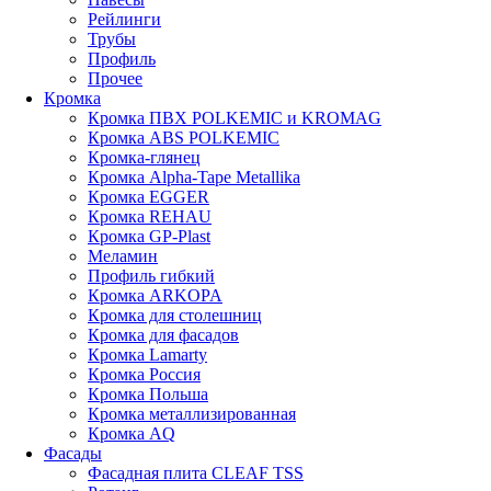
Рейлинги
Трубы
Профиль
Прочее
Кромка
Кромка ПВХ POLKEMIC и KROMAG
Кромка ABS POLKEMIС
Кромка-глянец
Кромка Alpha-Tape Metallika
Кромка EGGER
Кромка REHAU
Кромка GP-Plast
Меламин
Профиль гибкий
Кромка ARKOPA
Кромка для столешниц
Кромка для фасадов
Кромка Lamarty
Кромка Россия
Кромка Польша
Кромка металлизированная
Кромка AQ
Фасады
Фасадная плита CLEAF TSS