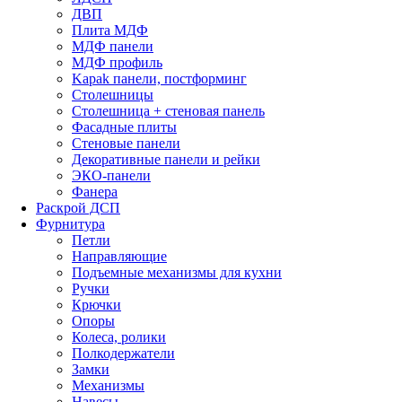
ДВП
Плита МДФ
МДФ панели
МДФ профиль
Kapak панели, постформинг
Столешницы
Столешница + стеновая панель
Фасадные плиты
Стеновые панели
Декоративные панели и рейки
ЭКО-панели
Фанера
Раскрой ДСП
Фурнитура
Петли
Направляющие
Подъемные механизмы для кухни
Ручки
Крючки
Опоры
Колеса, ролики
Полкодержатели
Замки
Механизмы
Навесы