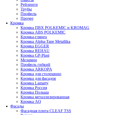
Рейлинги
Трубы
Профиль
Прочее
Кромка
Кромка ПВХ POLKEMIC и KROMAG
Кромка ABS POLKEMIС
Кромка-глянец
Кромка Alpha-Tape Metallika
Кромка EGGER
Кромка REHAU
Кромка GP-Plast
Меламин
Профиль гибкий
Кромка ARKOPA
Кромка для столешниц
Кромка для фасадов
Кромка Lamarty
Кромка Россия
Кромка Польша
Кромка металлизированная
Кромка AQ
Фасады
Фасадная плита CLEAF TSS