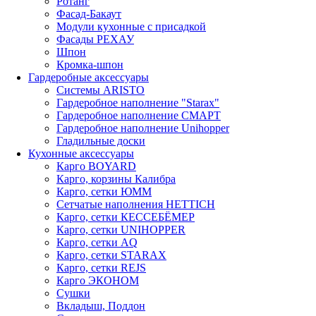
Ротанг
Фасад-Бакаут
Модули кухонные с присадкой
Фасады РЕХАУ
Шпон
Кромка-шпон
Гардеробные аксессуары
Системы ARISTO
Гардеробное наполнение "Starax"
Гардеробное наполнение СМАРТ
Гардеробное наполнение Unihopper
Гладильные доски
Кухонные аксессуары
Карго BOYARD
Карго, корзины Калибра
Карго, сетки ЮММ
Сетчатые наполнения HETTICH
Карго, сетки КЕССЕБЁМЕР
Карго, сетки UNIHOPPER
Карго, сетки AQ
Карго, сетки STARAX
Карго, сетки REJS
Карго ЭКОНОМ
Сушки
Вкладыш, Поддон