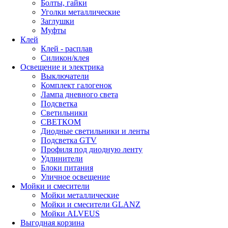
Болты, гайки
Уголки металлические
Заглушки
Муфты
Клей
Клей - расплав
Силикон/клея
Освещение и электрика
Выключатели
Комплект галогенок
Лампа дневного света
Подсветка
Светильники
СВЕТКОМ
Диодные светильники и ленты
Подсветка GTV
Профиля под диодную ленту
Удлинители
Блоки питания
Уличное освещение
Мойки и смесители
Мойки металлические
Мойки и смесители GLANZ
Мойки ALVEUS
Выгодная корзина