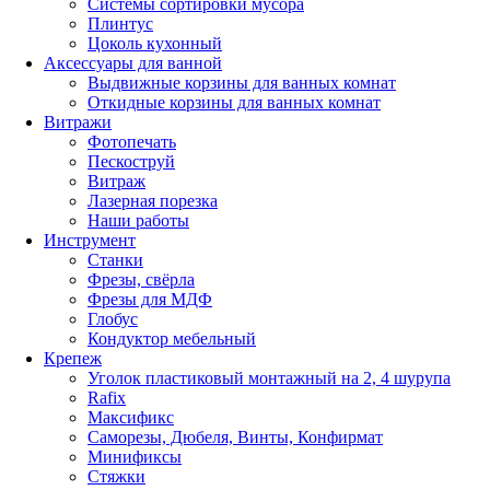
Системы сортировки мусора
Плинтус
Цоколь кухонный
Аксессуары для ванной
Выдвижные корзины для ванных комнат
Откидные корзины для ванных комнат
Витражи
Фотопечать
Пескоструй
Витраж
Лазерная порезка
Наши работы
Инструмент
Станки
Фрезы, свёрла
Фрезы для МДФ
Глобус
Кондуктор мебельный
Крепеж
Уголок пластиковый монтажный на 2, 4 шурупа
Rafix
Максификс
Саморезы, Дюбеля, Винты, Конфирмат
Минификсы
Стяжки