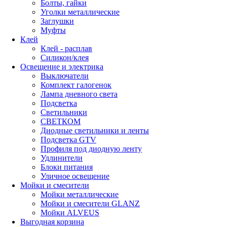
Болты, гайки
Уголки металлические
Заглушки
Муфты
Клей
Клей - расплав
Силикон/клея
Освещение и электрика
Выключатели
Комплект галогенок
Лампа дневного света
Подсветка
Светильники
СВЕТКОМ
Диодные светильники и ленты
Подсветка GTV
Профиля под диодную ленту
Удлинители
Блоки питания
Уличное освещение
Мойки и смесители
Мойки металлические
Мойки и смесители GLANZ
Мойки ALVEUS
Выгодная корзина