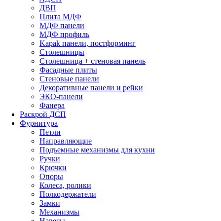
ДВП
Плита МДФ
МДФ панели
МДФ профиль
Kapak панели, постформинг
Столешницы
Столешница + стеновая панель
Фасадные плиты
Стеновые панели
Декоративные панели и рейки
ЭКО-панели
Фанера
Раскрой ДСП
Фурнитура
Петли
Направляющие
Подъемные механизмы для кухни
Ручки
Крючки
Опоры
Колеса, ролики
Полкодержатели
Замки
Механизмы
Навесы