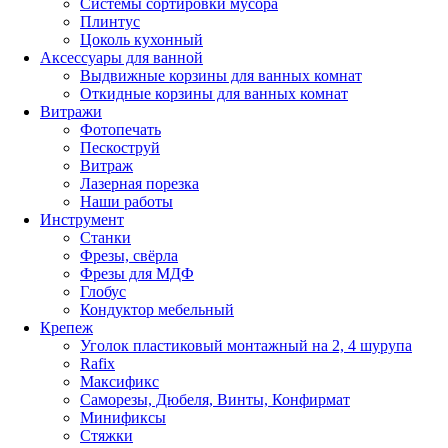
Системы сортировки мусора
Плинтус
Цоколь кухонный
Аксессуары для ванной
Выдвижные корзины для ванных комнат
Откидные корзины для ванных комнат
Витражи
Фотопечать
Пескоструй
Витраж
Лазерная порезка
Наши работы
Инструмент
Станки
Фрезы, свёрла
Фрезы для МДФ
Глобус
Кондуктор мебельный
Крепеж
Уголок пластиковый монтажный на 2, 4 шурупа
Rafix
Максификс
Саморезы, Дюбеля, Винты, Конфирмат
Минификсы
Стяжки