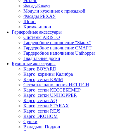
Ротанг
Фасад-Бакаут
Модули кухонные с присадкой
Фасады РЕХАУ
Шпон
Кромка-шпон
Гардеробные аксессуары
Системы ARISTO
Гардеробное наполнение "Starax"
Гардеробное наполнение СМАРТ
Гардеробное наполнение Unihopper
Гладильные доски
Кухонные аксессуары
Карго BOYARD
Карго, корзины Калибра
Карго, сетки ЮММ
Сетчатые наполнения HETTICH
Карго, сетки КЕССЕБЁМЕР
Карго, сетки UNIHOPPER
Карго, сетки AQ
Карго, сетки STARAX
Карго, сетки REJS
Карго ЭКОНОМ
Сушки
Вкладыш, Поддон