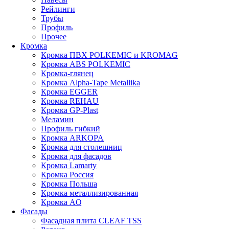
Рейлинги
Трубы
Профиль
Прочее
Кромка
Кромка ПВХ POLKEMIC и KROMAG
Кромка ABS POLKEMIС
Кромка-глянец
Кромка Alpha-Tape Metallika
Кромка EGGER
Кромка REHAU
Кромка GP-Plast
Меламин
Профиль гибкий
Кромка ARKOPA
Кромка для столешниц
Кромка для фасадов
Кромка Lamarty
Кромка Россия
Кромка Польша
Кромка металлизированная
Кромка AQ
Фасады
Фасадная плита CLEAF TSS