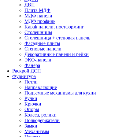
ДВП
Плита МДФ
МДФ панели
МДФ профиль
Kapak панели, постформинг
Столешницы
Столешница + стеновая панель
Фасадные плиты
Стеновые панели
Декоративные панели и рейки
ЭКО-панели
Фанера
Раскрой ДСП
Фурнитура
Петли
Направляющие
Подъемные механизмы для кухни
Ручки
Крючки
Опоры
Колеса, ролики
Полкодержатели
Замки
Механизмы
Навесы