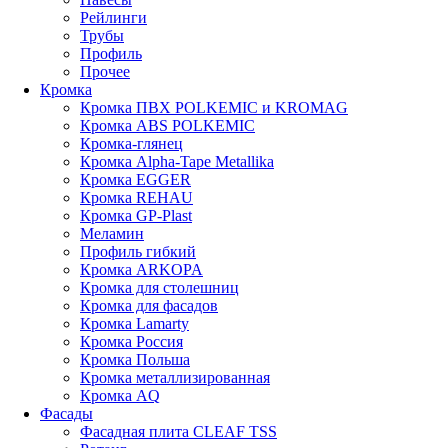
Рейлинги
Трубы
Профиль
Прочее
Кромка
Кромка ПВХ POLKEMIC и KROMAG
Кромка ABS POLKEMIС
Кромка-глянец
Кромка Alpha-Tape Metallika
Кромка EGGER
Кромка REHAU
Кромка GP-Plast
Меламин
Профиль гибкий
Кромка ARKOPA
Кромка для столешниц
Кромка для фасадов
Кромка Lamarty
Кромка Россия
Кромка Польша
Кромка металлизированная
Кромка AQ
Фасады
Фасадная плита CLEAF TSS