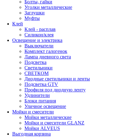
Болты, гайки
Уголки металлические
Заглушки
Муфты
Клей
Клей - расплав
Силикон/клея
Освещение и электрика
Выключатели
Комплект галогенок
Лампа дневного света
Подсветка
Светильники
СВЕТКОМ
Диодные светильники и ленты
Подсветка GTV
Профиля под диодную ленту
Удлинители
Блоки питания
Уличное освещение
Мойки и смесители
Мойки металлические
Мойки и смесители GLANZ
Мойки ALVEUS
Выгодная корзина