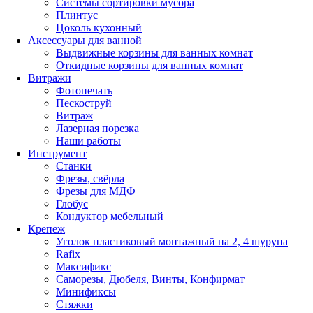
Системы сортировки мусора
Плинтус
Цоколь кухонный
Аксессуары для ванной
Выдвижные корзины для ванных комнат
Откидные корзины для ванных комнат
Витражи
Фотопечать
Пескоструй
Витраж
Лазерная порезка
Наши работы
Инструмент
Станки
Фрезы, свёрла
Фрезы для МДФ
Глобус
Кондуктор мебельный
Крепеж
Уголок пластиковый монтажный на 2, 4 шурупа
Rafix
Максификс
Саморезы, Дюбеля, Винты, Конфирмат
Минификсы
Стяжки