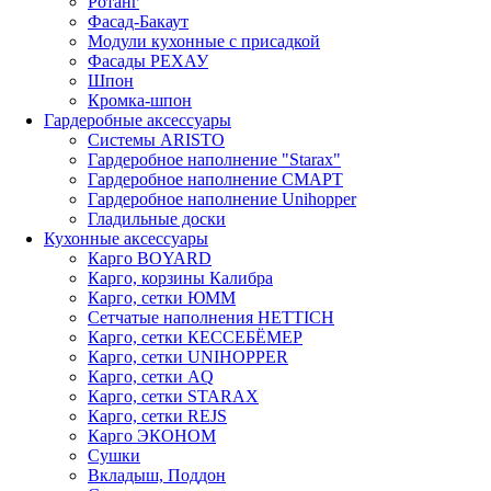
Ротанг
Фасад-Бакаут
Модули кухонные с присадкой
Фасады РЕХАУ
Шпон
Кромка-шпон
Гардеробные аксессуары
Системы ARISTO
Гардеробное наполнение "Starax"
Гардеробное наполнение СМАРТ
Гардеробное наполнение Unihopper
Гладильные доски
Кухонные аксессуары
Карго BOYARD
Карго, корзины Калибра
Карго, сетки ЮММ
Сетчатые наполнения HETTICH
Карго, сетки КЕССЕБЁМЕР
Карго, сетки UNIHOPPER
Карго, сетки AQ
Карго, сетки STARAX
Карго, сетки REJS
Карго ЭКОНОМ
Сушки
Вкладыш, Поддон