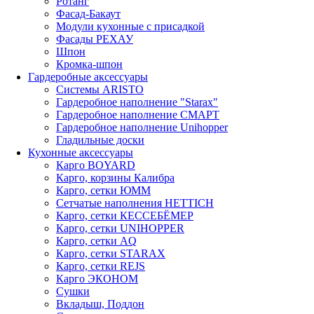
Ротанг
Фасад-Бакаут
Модули кухонные с присадкой
Фасады РЕХАУ
Шпон
Кромка-шпон
Гардеробные аксессуары
Системы ARISTO
Гардеробное наполнение "Starax"
Гардеробное наполнение СМАРТ
Гардеробное наполнение Unihopper
Гладильные доски
Кухонные аксессуары
Карго BOYARD
Карго, корзины Калибра
Карго, сетки ЮММ
Сетчатые наполнения HETTICH
Карго, сетки КЕССЕБЁМЕР
Карго, сетки UNIHOPPER
Карго, сетки AQ
Карго, сетки STARAX
Карго, сетки REJS
Карго ЭКОНОМ
Сушки
Вкладыш, Поддон