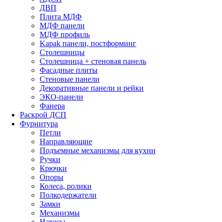
ДВП
Плита МДФ
МДФ панели
МДФ профиль
Kapak панели, постформинг
Столешницы
Столешница + стеновая панель
Фасадные плиты
Стеновые панели
Декоративные панели и рейки
ЭКО-панели
Фанера
Раскрой ДСП
Фурнитура
Петли
Направляющие
Подъемные механизмы для кухни
Ручки
Крючки
Опоры
Колеса, ролики
Полкодержатели
Замки
Механизмы
Навесы