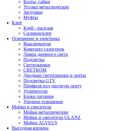
Болты, гайки
Уголки металлические
Заглушки
Муфты
Клей
Клей - расплав
Силикон/клея
Освещение и электрика
Выключатели
Комплект галогенок
Лампа дневного света
Подсветка
Светильники
СВЕТКОМ
Диодные светильники и ленты
Подсветка GTV
Профиля под диодную ленту
Удлинители
Блоки питания
Уличное освещение
Мойки и смесители
Мойки металлические
Мойки и смесители GLANZ
Мойки ALVEUS
Выгодная корзина