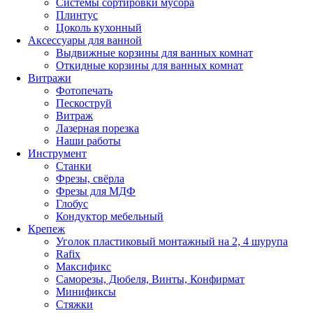
Системы сортировки мусора
Плинтус
Цоколь кухонный
Аксессуары для ванной
Выдвижные корзины для ванных комнат
Откидные корзины для ванных комнат
Витражи
Фотопечать
Пескоструй
Витраж
Лазерная порезка
Наши работы
Инструмент
Станки
Фрезы, свёрла
Фрезы для МДФ
Глобус
Кондуктор мебельный
Крепеж
Уголок пластиковый монтажный на 2, 4 шурупа
Rafix
Максификс
Саморезы, Дюбеля, Винты, Конфирмат
Минификсы
Стяжки