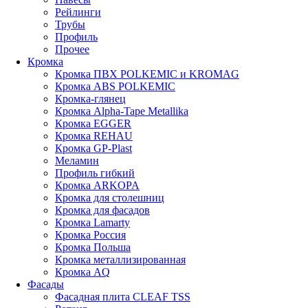
Рейлинги
Трубы
Профиль
Прочее
Кромка
Кромка ПВХ POLKEMIC и KROMAG
Кромка ABS POLKEMIС
Кромка-глянец
Кромка Alpha-Tape Metallika
Кромка EGGER
Кромка REHAU
Кромка GP-Plast
Меламин
Профиль гибкий
Кромка ARKOPA
Кромка для столешниц
Кромка для фасадов
Кромка Lamarty
Кромка Россия
Кромка Польша
Кромка металлизированная
Кромка AQ
Фасады
Фасадная плита CLEAF TSS