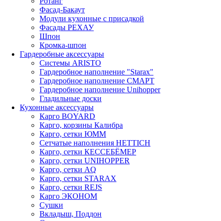
Ротанг
Фасад-Бакаут
Модули кухонные с присадкой
Фасады РЕХАУ
Шпон
Кромка-шпон
Гардеробные аксессуары
Системы ARISTO
Гардеробное наполнение "Starax"
Гардеробное наполнение СМАРТ
Гардеробное наполнение Unihopper
Гладильные доски
Кухонные аксессуары
Карго BOYARD
Карго, корзины Калибра
Карго, сетки ЮММ
Сетчатые наполнения HETTICH
Карго, сетки КЕССЕБЁМЕР
Карго, сетки UNIHOPPER
Карго, сетки AQ
Карго, сетки STARAX
Карго, сетки REJS
Карго ЭКОНОМ
Сушки
Вкладыш, Поддон