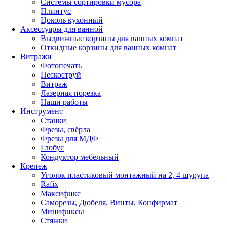
Системы сортировки мусора
Плинтус
Цоколь кухонный
Аксессуары для ванной
Выдвижные корзины для ванных комнат
Откидные корзины для ванных комнат
Витражи
Фотопечать
Пескоструй
Витраж
Лазерная порезка
Наши работы
Инструмент
Станки
Фрезы, свёрла
Фрезы для МДФ
Глобус
Кондуктор мебельный
Крепеж
Уголок пластиковый монтажный на 2, 4 шурупа
Rafix
Максификс
Саморезы, Дюбеля, Винты, Конфирмат
Минификсы
Стяжки