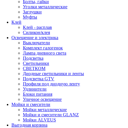
Болты, гайки
Уголки металлические
Заглушки
Муфты
Клей
Клей - расплав
Силикон/клея
Освещение и электрика
Выключатели
Комплект галогенок
Лампа дневного света
Подсветка
Светильники
СВЕТКОМ
Диодные светильники и ленты
Подсветка GTV
Профиля под диодную ленту
Удлинители
Блоки питания
Уличное освещение
Мойки и смесители
Мойки металлические
Мойки и смесители GLANZ
Мойки ALVEUS
Выгодная корзина