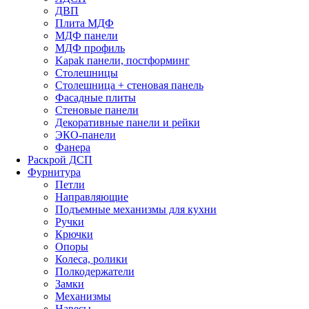
ДВП
Плита МДФ
МДФ панели
МДФ профиль
Kapak панели, постформинг
Столешницы
Столешница + стеновая панель
Фасадные плиты
Стеновые панели
Декоративные панели и рейки
ЭКО-панели
Фанера
Раскрой ДСП
Фурнитура
Петли
Направляющие
Подъемные механизмы для кухни
Ручки
Крючки
Опоры
Колеса, ролики
Полкодержатели
Замки
Механизмы
Навесы