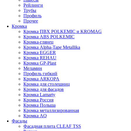
Рейлинги
Трубы
Профиль
Прочее
Кромка
Кромка ПВХ POLKEMIC и KROMAG
Кромка ABS POLKEMIС
Кромка-глянец
Кромка Alpha-Tape Metallika
Кромка EGGER
Кромка REHAU
Кромка GP-Plast
Меламин
Профиль гибкий
Кромка ARKOPA
Кромка для столешниц
Кромка для фасадов
Кромка Lamarty
Кромка Россия
Кромка Польша
Кромка металлизированная
Кромка AQ
Фасады
Фасадная плита CLEAF TSS