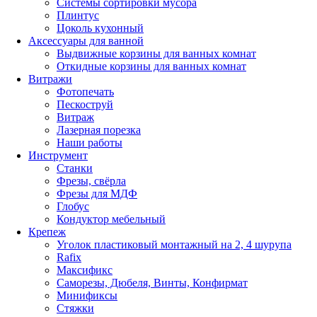
Системы сортировки мусора
Плинтус
Цоколь кухонный
Аксессуары для ванной
Выдвижные корзины для ванных комнат
Откидные корзины для ванных комнат
Витражи
Фотопечать
Пескоструй
Витраж
Лазерная порезка
Наши работы
Инструмент
Станки
Фрезы, свёрла
Фрезы для МДФ
Глобус
Кондуктор мебельный
Крепеж
Уголок пластиковый монтажный на 2, 4 шурупа
Rafix
Максификс
Саморезы, Дюбеля, Винты, Конфирмат
Минификсы
Стяжки