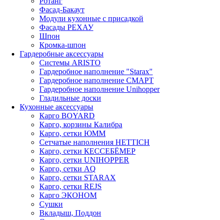
Ротанг
Фасад-Бакаут
Модули кухонные с присадкой
Фасады РЕХАУ
Шпон
Кромка-шпон
Гардеробные аксессуары
Системы ARISTO
Гардеробное наполнение "Starax"
Гардеробное наполнение СМАРТ
Гардеробное наполнение Unihopper
Гладильные доски
Кухонные аксессуары
Карго BOYARD
Карго, корзины Калибра
Карго, сетки ЮММ
Сетчатые наполнения HETTICH
Карго, сетки КЕССЕБЁМЕР
Карго, сетки UNIHOPPER
Карго, сетки AQ
Карго, сетки STARAX
Карго, сетки REJS
Карго ЭКОНОМ
Сушки
Вкладыш, Поддон