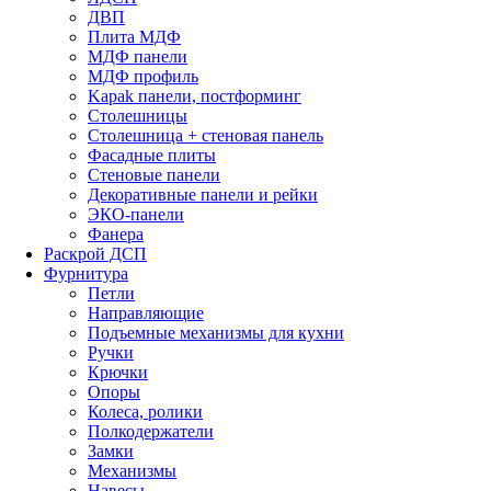
ДВП
Плита МДФ
МДФ панели
МДФ профиль
Kapak панели, постформинг
Столешницы
Столешница + стеновая панель
Фасадные плиты
Стеновые панели
Декоративные панели и рейки
ЭКО-панели
Фанера
Раскрой ДСП
Фурнитура
Петли
Направляющие
Подъемные механизмы для кухни
Ручки
Крючки
Опоры
Колеса, ролики
Полкодержатели
Замки
Механизмы
Навесы