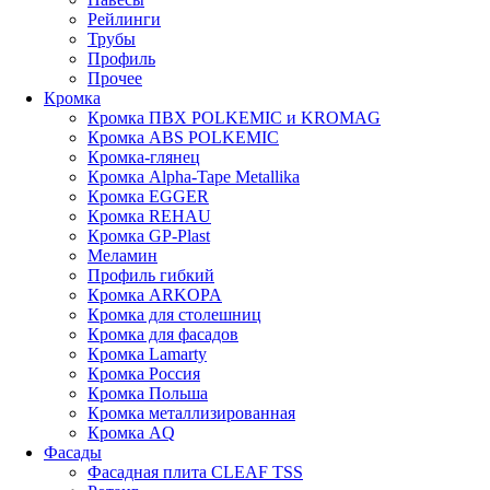
Рейлинги
Трубы
Профиль
Прочее
Кромка
Кромка ПВХ POLKEMIC и KROMAG
Кромка ABS POLKEMIС
Кромка-глянец
Кромка Alpha-Tape Metallika
Кромка EGGER
Кромка REHAU
Кромка GP-Plast
Меламин
Профиль гибкий
Кромка ARKOPA
Кромка для столешниц
Кромка для фасадов
Кромка Lamarty
Кромка Россия
Кромка Польша
Кромка металлизированная
Кромка AQ
Фасады
Фасадная плита CLEAF TSS