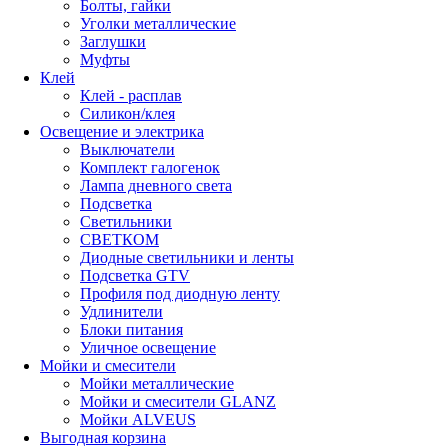
Болты, гайки
Уголки металлические
Заглушки
Муфты
Клей
Клей - расплав
Силикон/клея
Освещение и электрика
Выключатели
Комплект галогенок
Лампа дневного света
Подсветка
Светильники
СВЕТКОМ
Диодные светильники и ленты
Подсветка GTV
Профиля под диодную ленту
Удлинители
Блоки питания
Уличное освещение
Мойки и смесители
Мойки металлические
Мойки и смесители GLANZ
Мойки ALVEUS
Выгодная корзина