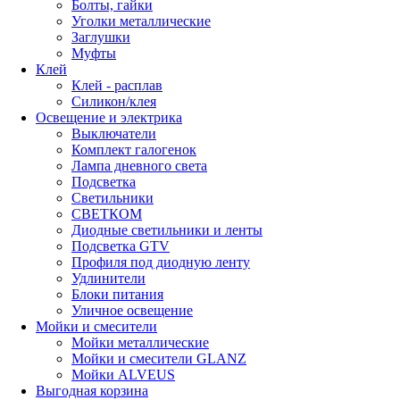
Болты, гайки
Уголки металлические
Заглушки
Муфты
Клей
Клей - расплав
Силикон/клея
Освещение и электрика
Выключатели
Комплект галогенок
Лампа дневного света
Подсветка
Светильники
СВЕТКОМ
Диодные светильники и ленты
Подсветка GTV
Профиля под диодную ленту
Удлинители
Блоки питания
Уличное освещение
Мойки и смесители
Мойки металлические
Мойки и смесители GLANZ
Мойки ALVEUS
Выгодная корзина