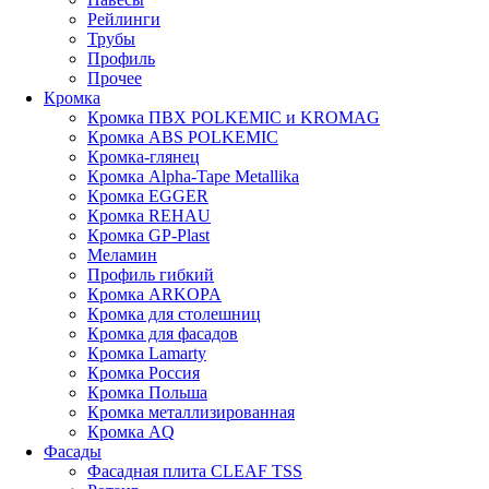
Рейлинги
Трубы
Профиль
Прочее
Кромка
Кромка ПВХ POLKEMIC и KROMAG
Кромка ABS POLKEMIС
Кромка-глянец
Кромка Alpha-Tape Metallika
Кромка EGGER
Кромка REHAU
Кромка GP-Plast
Меламин
Профиль гибкий
Кромка ARKOPA
Кромка для столешниц
Кромка для фасадов
Кромка Lamarty
Кромка Россия
Кромка Польша
Кромка металлизированная
Кромка AQ
Фасады
Фасадная плита CLEAF TSS