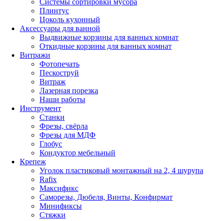
Системы сортировки мусора
Плинтус
Цоколь кухонный
Аксессуары для ванной
Выдвижные корзины для ванных комнат
Откидные корзины для ванных комнат
Витражи
Фотопечать
Пескоструй
Витраж
Лазерная порезка
Наши работы
Инструмент
Станки
Фрезы, свёрла
Фрезы для МДФ
Глобус
Кондуктор мебельный
Крепеж
Уголок пластиковый монтажный на 2, 4 шурупа
Rafix
Максификс
Саморезы, Дюбеля, Винты, Конфирмат
Минификсы
Стяжки