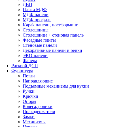
ДВП
Плита МДФ
МДФ панели
МДФ профиль
Kapak панели, постформинг
Столешницы
Столешница + стеновая панель
Фасадные плиты
Стеновые панели
Декоративные панели и рейки
ЭКО-панели
Фанера
Раскрой ДСП
Фурнитура
Петли
Направляющие
Подъемные механизмы для кухни
Ручки
Крючки
Опоры
Колеса, ролики
Полкодержатели
Замки
Механизмы
Навесы