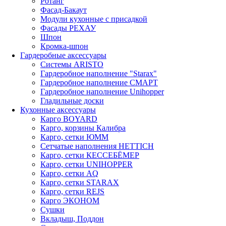
Ротанг
Фасад-Бакаут
Модули кухонные с присадкой
Фасады РЕХАУ
Шпон
Кромка-шпон
Гардеробные аксессуары
Системы ARISTO
Гардеробное наполнение "Starax"
Гардеробное наполнение СМАРТ
Гардеробное наполнение Unihopper
Гладильные доски
Кухонные аксессуары
Карго BOYARD
Карго, корзины Калибра
Карго, сетки ЮММ
Сетчатые наполнения HETTICH
Карго, сетки КЕССЕБЁМЕР
Карго, сетки UNIHOPPER
Карго, сетки AQ
Карго, сетки STARAX
Карго, сетки REJS
Карго ЭКОНОМ
Сушки
Вкладыш, Поддон