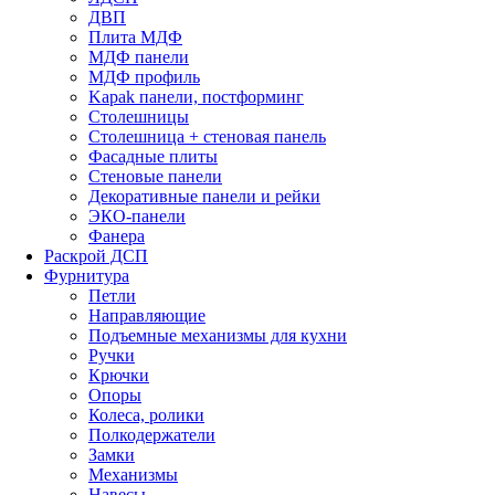
ДВП
Плита МДФ
МДФ панели
МДФ профиль
Kapak панели, постформинг
Столешницы
Столешница + стеновая панель
Фасадные плиты
Стеновые панели
Декоративные панели и рейки
ЭКО-панели
Фанера
Раскрой ДСП
Фурнитура
Петли
Направляющие
Подъемные механизмы для кухни
Ручки
Крючки
Опоры
Колеса, ролики
Полкодержатели
Замки
Механизмы
Навесы