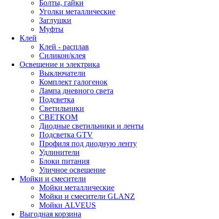
Болты, гайки
Уголки металлические
Заглушки
Муфты
Клей
Клей - расплав
Силикон/клея
Освещение и электрика
Выключатели
Комплект галогенок
Лампа дневного света
Подсветка
Светильники
СВЕТКОМ
Диодные светильники и ленты
Подсветка GTV
Профиля под диодную ленту
Удлинители
Блоки питания
Уличное освещение
Мойки и смесители
Мойки металлические
Мойки и смесители GLANZ
Мойки ALVEUS
Выгодная корзина