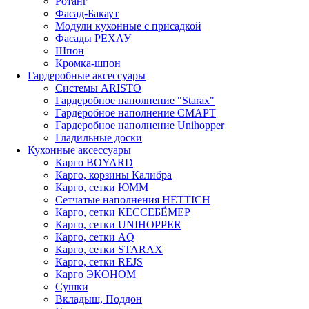
Ротанг
Фасад-Бакаут
Модули кухонные с присадкой
Фасады РЕХАУ
Шпон
Кромка-шпон
Гардеробные аксессуары
Системы ARISTO
Гардеробное наполнение "Starax"
Гардеробное наполнение СМАРТ
Гардеробное наполнение Unihopper
Гладильные доски
Кухонные аксессуары
Карго BOYARD
Карго, корзины Калибра
Карго, сетки ЮММ
Сетчатые наполнения HETTICH
Карго, сетки КЕССЕБЁМЕР
Карго, сетки UNIHOPPER
Карго, сетки AQ
Карго, сетки STARAX
Карго, сетки REJS
Карго ЭКОНОМ
Сушки
Вкладыш, Поддон