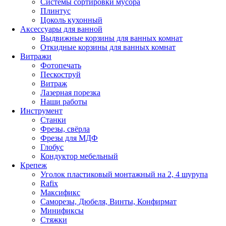
Системы сортировки мусора
Плинтус
Цоколь кухонный
Аксессуары для ванной
Выдвижные корзины для ванных комнат
Откидные корзины для ванных комнат
Витражи
Фотопечать
Пескоструй
Витраж
Лазерная порезка
Наши работы
Инструмент
Станки
Фрезы, свёрла
Фрезы для МДФ
Глобус
Кондуктор мебельный
Крепеж
Уголок пластиковый монтажный на 2, 4 шурупа
Rafix
Максификс
Саморезы, Дюбеля, Винты, Конфирмат
Минификсы
Стяжки