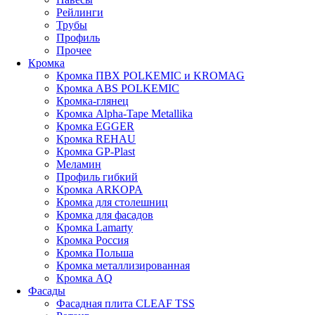
Рейлинги
Трубы
Профиль
Прочее
Кромка
Кромка ПВХ POLKEMIC и KROMAG
Кромка ABS POLKEMIС
Кромка-глянец
Кромка Alpha-Tape Metallika
Кромка EGGER
Кромка REHAU
Кромка GP-Plast
Меламин
Профиль гибкий
Кромка ARKOPA
Кромка для столешниц
Кромка для фасадов
Кромка Lamarty
Кромка Россия
Кромка Польша
Кромка металлизированная
Кромка AQ
Фасады
Фасадная плита CLEAF TSS