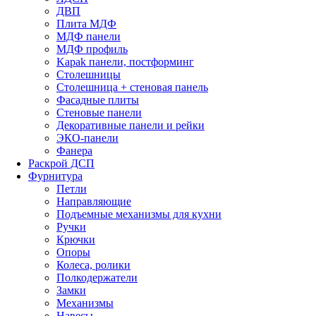
ДВП
Плита МДФ
МДФ панели
МДФ профиль
Kapak панели, постформинг
Столешницы
Столешница + стеновая панель
Фасадные плиты
Стеновые панели
Декоративные панели и рейки
ЭКО-панели
Фанера
Раскрой ДСП
Фурнитура
Петли
Направляющие
Подъемные механизмы для кухни
Ручки
Крючки
Опоры
Колеса, ролики
Полкодержатели
Замки
Механизмы
Навесы