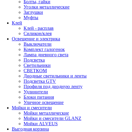
Болты, гайки
Уголки металлические
Заглушки
Муфты
Клей
Клей - расплав
Силикон/клея
Освещение и электрика
Выключатели
Комплект галогенок
Лампа дневного света
Подсветка
Светильники
СВЕТКОМ
Диодные светильники и ленты
Подсветка GTV
Профиля под диодную ленту
Удлинители
Блоки питания
Уличное освещение
Мойки и смесители
Мойки металлические
Мойки и смесители GLANZ
Мойки ALVEUS
Выгодная корзина