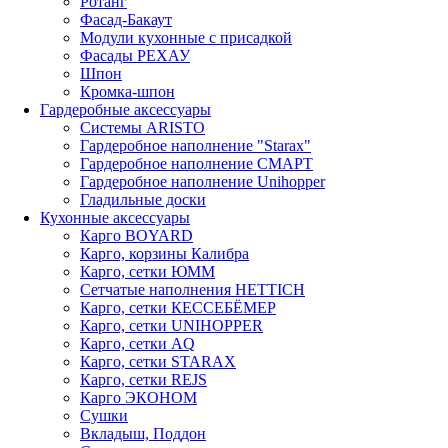
Ротанг
Фасад-Бакаут
Модули кухонные с присадкой
Фасады РЕХАУ
Шпон
Кромка-шпон
Гардеробные аксессуары
Системы ARISTO
Гардеробное наполнение "Starax"
Гардеробное наполнение СМАРТ
Гардеробное наполнение Unihopper
Гладильные доски
Кухонные аксессуары
Карго BOYARD
Карго, корзины Калибра
Карго, сетки ЮММ
Сетчатые наполнения HETTICH
Карго, сетки КЕССЕБЁМЕР
Карго, сетки UNIHOPPER
Карго, сетки AQ
Карго, сетки STARAX
Карго, сетки REJS
Карго ЭКОНОМ
Сушки
Вкладыш, Поддон