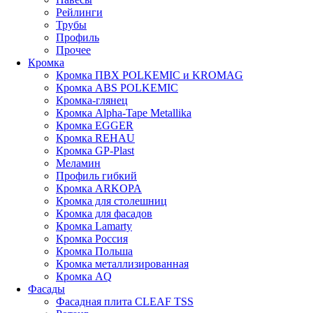
Рейлинги
Трубы
Профиль
Прочее
Кромка
Кромка ПВХ POLKEMIC и KROMAG
Кромка ABS POLKEMIС
Кромка-глянец
Кромка Alpha-Tape Metallika
Кромка EGGER
Кромка REHAU
Кромка GP-Plast
Меламин
Профиль гибкий
Кромка ARKOPA
Кромка для столешниц
Кромка для фасадов
Кромка Lamarty
Кромка Россия
Кромка Польша
Кромка металлизированная
Кромка AQ
Фасады
Фасадная плита CLEAF TSS