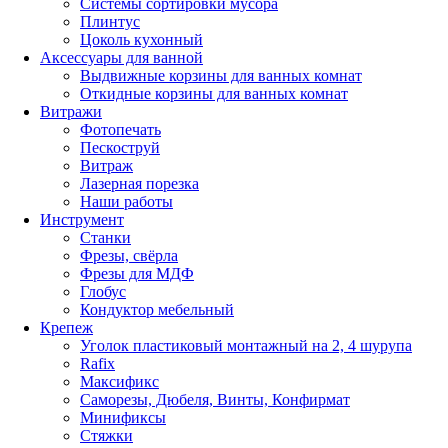
Системы сортировки мусора
Плинтус
Цоколь кухонный
Аксессуары для ванной
Выдвижные корзины для ванных комнат
Откидные корзины для ванных комнат
Витражи
Фотопечать
Пескоструй
Витраж
Лазерная порезка
Наши работы
Инструмент
Станки
Фрезы, свёрла
Фрезы для МДФ
Глобус
Кондуктор мебельный
Крепеж
Уголок пластиковый монтажный на 2, 4 шурупа
Rafix
Максификс
Саморезы, Дюбеля, Винты, Конфирмат
Минификсы
Стяжки