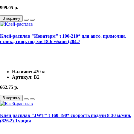
999.05
р.
В корзину
Клей-расплав "Иоватерм" t 190-210* для авто. прямолин.
станк., скор. под-чи 18-6 м/мин (284.7
Наличие:
420 кг.
Артикул:
В2
662.75
р.
В корзину
Клей-расплав "JWT" t 160-190* скорость подачи 8-30 м/мин.
(826.2) Турция