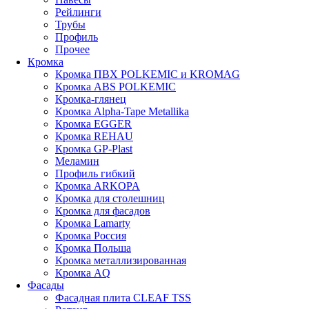
Рейлинги
Трубы
Профиль
Прочее
Кромка
Кромка ПВХ POLKEMIC и KROMAG
Кромка ABS POLKEMIС
Кромка-глянец
Кромка Alpha-Tape Metallika
Кромка EGGER
Кромка REHAU
Кромка GP-Plast
Меламин
Профиль гибкий
Кромка ARKOPA
Кромка для столешниц
Кромка для фасадов
Кромка Lamarty
Кромка Россия
Кромка Польша
Кромка металлизированная
Кромка AQ
Фасады
Фасадная плита CLEAF TSS