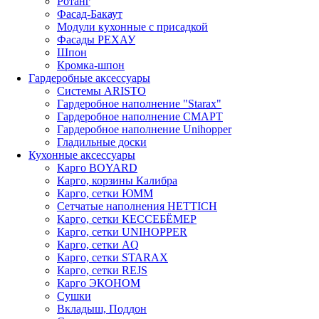
Ротанг
Фасад-Бакаут
Модули кухонные с присадкой
Фасады РЕХАУ
Шпон
Кромка-шпон
Гардеробные аксессуары
Системы ARISTO
Гардеробное наполнение "Starax"
Гардеробное наполнение СМАРТ
Гардеробное наполнение Unihopper
Гладильные доски
Кухонные аксессуары
Карго BOYARD
Карго, корзины Калибра
Карго, сетки ЮММ
Сетчатые наполнения HETTICH
Карго, сетки КЕССЕБЁМЕР
Карго, сетки UNIHOPPER
Карго, сетки AQ
Карго, сетки STARAX
Карго, сетки REJS
Карго ЭКОНОМ
Сушки
Вкладыш, Поддон