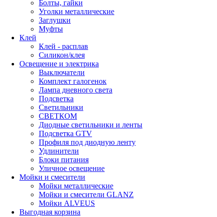
Болты, гайки
Уголки металлические
Заглушки
Муфты
Клей
Клей - расплав
Силикон/клея
Освещение и электрика
Выключатели
Комплект галогенок
Лампа дневного света
Подсветка
Светильники
СВЕТКОМ
Диодные светильники и ленты
Подсветка GTV
Профиля под диодную ленту
Удлинители
Блоки питания
Уличное освещение
Мойки и смесители
Мойки металлические
Мойки и смесители GLANZ
Мойки ALVEUS
Выгодная корзина