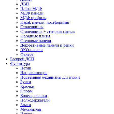
ДВП
Плита МДФ
МДФ панели
МДФ профиль
Kapak панели, постформинг
Столешницы
Столешница + стеновая панель
Фасадные плиты
Стеновые панели
Декоративные панели и рейки
ЭКО-панели
Фанера
Раскрой ДСП
Фурнитура
Петли
Направляющие
Подъемные механизмы для кухни
Ручки
Крючки
Опоры
Колеса, ролики
Полкодержатели
Замки
Механизмы
Навесы