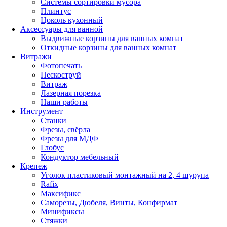
Системы сортировки мусора
Плинтус
Цоколь кухонный
Аксессуары для ванной
Выдвижные корзины для ванных комнат
Откидные корзины для ванных комнат
Витражи
Фотопечать
Пескоструй
Витраж
Лазерная порезка
Наши работы
Инструмент
Станки
Фрезы, свёрла
Фрезы для МДФ
Глобус
Кондуктор мебельный
Крепеж
Уголок пластиковый монтажный на 2, 4 шурупа
Rafix
Максификс
Саморезы, Дюбеля, Винты, Конфирмат
Минификсы
Стяжки