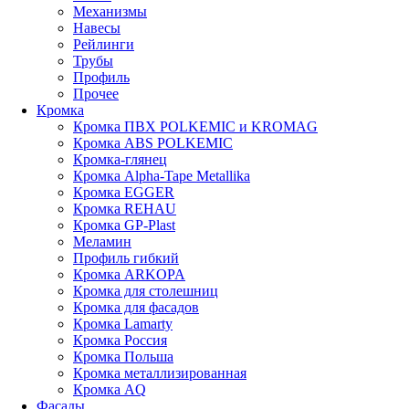
Механизмы
Навесы
Рейлинги
Трубы
Профиль
Прочее
Кромка
Кромка ПВХ POLKEMIC и KROMAG
Кромка ABS POLKEMIС
Кромка-глянец
Кромка Alpha-Tape Metallika
Кромка EGGER
Кромка REHAU
Кромка GP-Plast
Меламин
Профиль гибкий
Кромка ARKOPA
Кромка для столешниц
Кромка для фасадов
Кромка Lamarty
Кромка Россия
Кромка Польша
Кромка металлизированная
Кромка AQ
Фасады