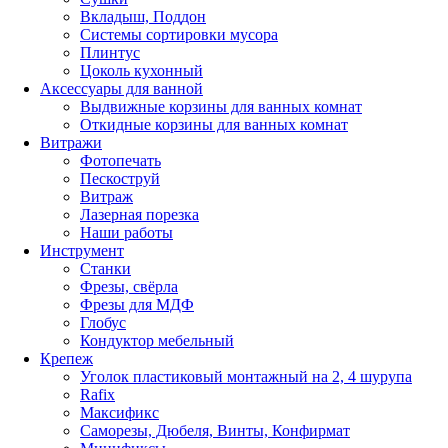
Вкладыш, Поддон
Системы сортировки мусора
Плинтус
Цоколь кухонный
Аксессуары для ванной
Выдвижные корзины для ванных комнат
Откидные корзины для ванных комнат
Витражи
Фотопечать
Пескоструй
Витраж
Лазерная порезка
Наши работы
Инструмент
Станки
Фрезы, свёрла
Фрезы для МДФ
Глобус
Кондуктор мебельный
Крепеж
Уголок пластиковый монтажный на 2, 4 шурупа
Rafix
Максификс
Саморезы, Дюбеля, Винты, Конфирмат