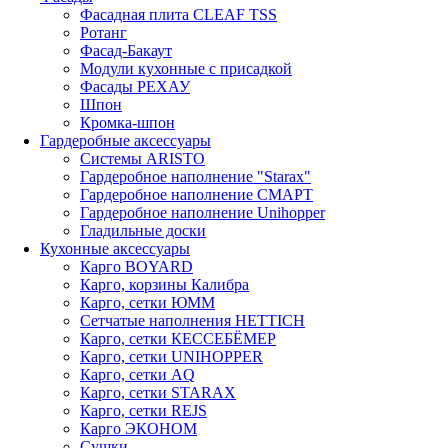
Фасадная плита CLEAF TSS
Ротанг
Фасад-Бакаут
Модули кухонные с присадкой
Фасады РЕХАУ
Шпон
Кромка-шпон
Гардеробные аксессуары
Системы ARISTO
Гардеробное наполнение "Starax"
Гардеробное наполнение СМАРТ
Гардеробное наполнение Unihopper
Гладильные доски
Кухонные аксессуары
Карго BOYARD
Карго, корзины Калибра
Карго, сетки ЮММ
Сетчатые наполнения HETTICH
Карго, сетки КЕССЕБЁМЕР
Карго, сетки UNIHOPPER
Карго, сетки AQ
Карго, сетки STARAX
Карго, сетки REJS
Карго ЭКОНОМ
Сушки