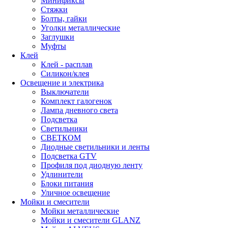
Минификсы
Стяжки
Болты, гайки
Уголки металлические
Заглушки
Муфты
Клей
Клей - расплав
Силикон/клея
Освещение и электрика
Выключатели
Комплект галогенок
Лампа дневного света
Подсветка
Светильники
СВЕТКОМ
Диодные светильники и ленты
Подсветка GTV
Профиля под диодную ленту
Удлинители
Блоки питания
Уличное освещение
Мойки и смесители
Мойки металлические
Мойки и смесители GLANZ