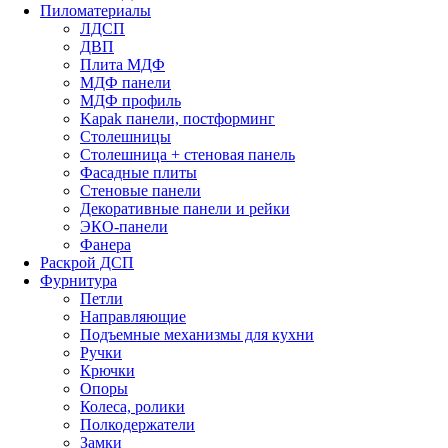
Пиломатериалы
ЛДСП
ДВП
Плита МДФ
МДФ панели
МДФ профиль
Kapak панели, постформинг
Столешницы
Столешница + стеновая панель
Фасадные плиты
Стеновые панели
Декоративные панели и рейки
ЭКО-панели
Фанера
Раскрой ДСП
Фурнитура
Петли
Направляющие
Подъемные механизмы для кухни
Ручки
Крючки
Опоры
Колеса, ролики
Полкодержатели
Замки