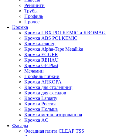
Рейлинги
Трубы
Профиль
Прочее
Кромка
Кромка ПВХ POLKEMIC и KROMAG
Кромка ABS POLKEMIС
Кромка-глянец
Кромка Alpha-Tape Metallika
Кромка EGGER
Кромка REHAU
Кромка GP-Plast
Меламин
Профиль гибкий
Кромка ARKOPA
Кромка для столешниц
Кромка для фасадов
Кромка Lamarty
Кромка Россия
Кромка Польша
Кромка металлизированная
Кромка AQ
Фасады
Фасадная плита CLEAF TSS