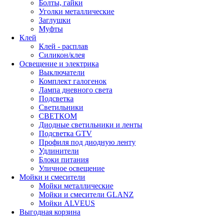
Болты, гайки
Уголки металлические
Заглушки
Муфты
Клей
Клей - расплав
Силикон/клея
Освещение и электрика
Выключатели
Комплект галогенок
Лампа дневного света
Подсветка
Светильники
СВЕТКОМ
Диодные светильники и ленты
Подсветка GTV
Профиля под диодную ленту
Удлинители
Блоки питания
Уличное освещение
Мойки и смесители
Мойки металлические
Мойки и смесители GLANZ
Мойки ALVEUS
Выгодная корзина