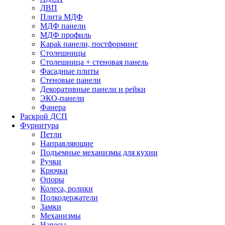
ДВП
Плита МДФ
МДФ панели
МДФ профиль
Kapak панели, постформинг
Столешницы
Столешница + стеновая панель
Фасадные плиты
Стеновые панели
Декоративные панели и рейки
ЭКО-панели
Фанера
Раскрой ДСП
Фурнитура
Петли
Направляющие
Подъемные механизмы для кухни
Ручки
Крючки
Опоры
Колеса, ролики
Полкодержатели
Замки
Механизмы
Навесы