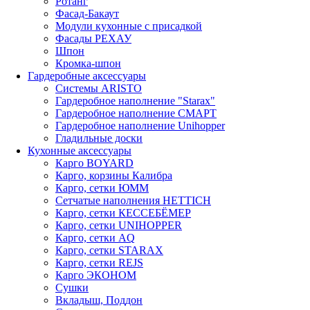
Ротанг
Фасад-Бакаут
Модули кухонные с присадкой
Фасады РЕХАУ
Шпон
Кромка-шпон
Гардеробные аксессуары
Системы ARISTO
Гардеробное наполнение "Starax"
Гардеробное наполнение СМАРТ
Гардеробное наполнение Unihopper
Гладильные доски
Кухонные аксессуары
Карго BOYARD
Карго, корзины Калибра
Карго, сетки ЮММ
Сетчатые наполнения HETTICH
Карго, сетки КЕССЕБЁМЕР
Карго, сетки UNIHOPPER
Карго, сетки AQ
Карго, сетки STARAX
Карго, сетки REJS
Карго ЭКОНОМ
Сушки
Вкладыш, Поддон