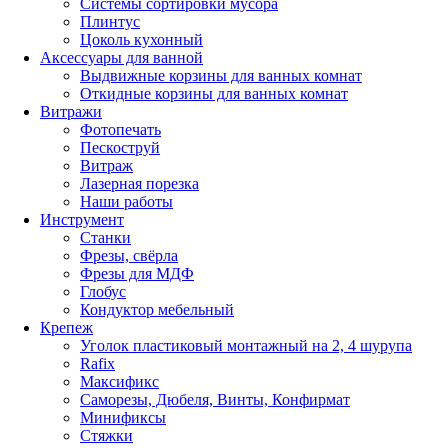
Системы сортировки мусора
Плинтус
Цоколь кухонный
Аксессуары для ванной
Выдвижные корзины для ванных комнат
Откидные корзины для ванных комнат
Витражи
Фотопечать
Пескоструй
Витраж
Лазерная порезка
Наши работы
Инструмент
Станки
Фрезы, свёрла
Фрезы для МДФ
Глобус
Кондуктор мебельный
Крепеж
Уголок пластиковый монтажный на 2, 4 шурупа
Rafix
Максификс
Саморезы, Дюбеля, Винты, Конфирмат
Минификсы
Стяжки