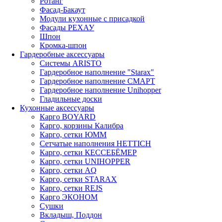
Ротанг
Фасад-Бакаут
Модули кухонные с присадкой
Фасады РЕХАУ
Шпон
Кромка-шпон
Гардеробные аксессуары
Системы ARISTO
Гардеробное наполнение "Starax"
Гардеробное наполнение СМАРТ
Гардеробное наполнение Unihopper
Гладильные доски
Кухонные аксессуары
Карго BOYARD
Карго, корзины Калибра
Карго, сетки ЮММ
Сетчатые наполнения HETTICH
Карго, сетки КЕССЕБЁМЕР
Карго, сетки UNIHOPPER
Карго, сетки AQ
Карго, сетки STARAX
Карго, сетки REJS
Карго ЭКОНОМ
Сушки
Вкладыш, Поддон