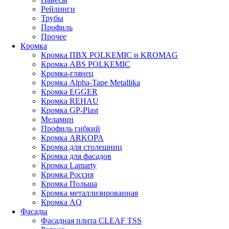
Рейлинги
Трубы
Профиль
Прочее
Кромка
Кромка ПВХ POLKEMIC и KROMAG
Кромка ABS POLKEMIС
Кромка-глянец
Кромка Alpha-Tape Metallika
Кромка EGGER
Кромка REHAU
Кромка GP-Plast
Меламин
Профиль гибкий
Кромка ARKOPA
Кромка для столешниц
Кромка для фасадов
Кромка Lamarty
Кромка Россия
Кромка Польша
Кромка металлизированная
Кромка AQ
Фасады
Фасадная плита CLEAF TSS