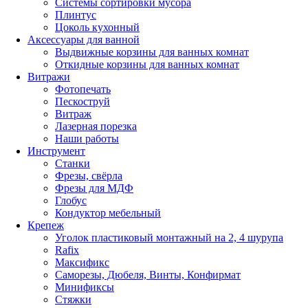
Системы сортировки мусора
Плинтус
Цоколь кухонный
Аксессуары для ванной
Выдвижные корзины для ванных комнат
Откидные корзины для ванных комнат
Витражи
Фотопечать
Пескоструй
Витраж
Лазерная порезка
Наши работы
Инструмент
Станки
Фрезы, свёрла
Фрезы для МДФ
Глобус
Кондуктор мебельный
Крепеж
Уголок пластиковый монтажный на 2, 4 шурупа
Rafix
Максификс
Саморезы, Дюбеля, Винты, Конфирмат
Минификсы
Стяжки