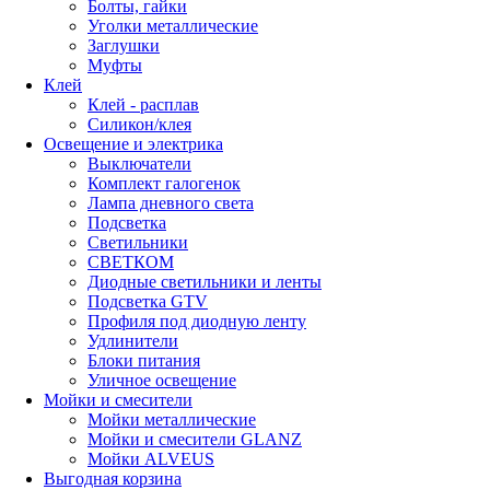
Болты, гайки
Уголки металлические
Заглушки
Муфты
Клей
Клей - расплав
Силикон/клея
Освещение и электрика
Выключатели
Комплект галогенок
Лампа дневного света
Подсветка
Светильники
СВЕТКОМ
Диодные светильники и ленты
Подсветка GTV
Профиля под диодную ленту
Удлинители
Блоки питания
Уличное освещение
Мойки и смесители
Мойки металлические
Мойки и смесители GLANZ
Мойки ALVEUS
Выгодная корзина