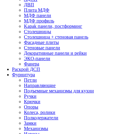
ДВП
Плита МДФ
МДФ панели
МДФ профиль
Kapak панели, постформинг
Столешницы
Столешница + стеновая панель
Фасадные плиты
Стеновые панели
Декоративные панели и рейки
ЭКО-панели
Фанера
Раскрой ДСП
Фурнитура
Петли
Направляющие
Подъемные механизмы для кухни
Ручки
Крючки
Опоры
Колеса, ролики
Полкодержатели
Замки
Механизмы
Навесы