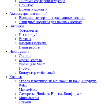
Системы сортировки мусора
Плинтус
Цоколь кухонный
Аксессуары для ванной
Выдвижные корзины для ванных комнат
Откидные корзины для ванных комнат
Витражи
Фотопечать
Пескоструй
Витраж
Лазерная порезка
Наши работы
Инструмент
Станки
Фрезы, свёрла
Фрезы для МДФ
Глобус
Кондуктор мебельный
Крепеж
Уголок пластиковый монтажный на 2, 4 шурупа
Rafix
Максификс
Саморезы, Дюбеля, Винты, Конфирмат
Минификсы
Стяжки