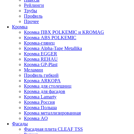
Рейлинги
Трубы
Профиль
Прочее
Кромка
Кромка ПВХ POLKEMIC и KROMAG
Кромка ABS POLKEMIС
Кромка-глянец
Кромка Alpha-Tape Metallika
Кромка EGGER
Кромка REHAU
Кромка GP-Plast
Меламин
Профиль гибкий
Кромка ARKOPA
Кромка для столешниц
Кромка для фасадов
Кромка Lamarty
Кромка Россия
Кромка Польша
Кромка металлизированная
Кромка AQ
Фасады
Фасадная плита CLEAF TSS