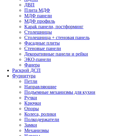
ДВП
Плита МДФ
МДФ панели
МДФ профиль
Kapak панели, постформинг
Столешницы
Столешница + стеновая панель
Фасадные плиты
Стеновые панели
Декоративные панели и рейки
ЭКО-панели
Фанера
Раскрой ДСП
Фурнитура
Петли
Направляющие
Подъемные механизмы для кухни
Ручки
Крючки
Опоры
Колеса, ролики
Полкодержатели
Замки
Механизмы
Навесы