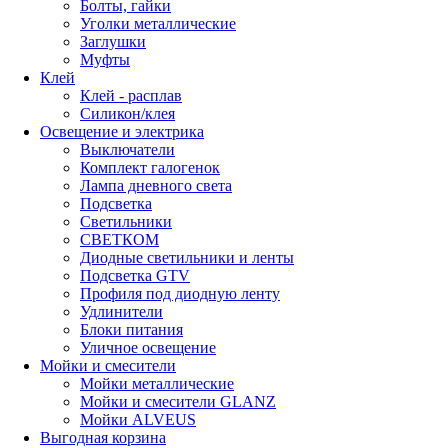
Болты, гайки
Уголки металлические
Заглушки
Муфты
Клей
Клей - расплав
Силикон/клея
Освещение и электрика
Выключатели
Комплект галогенок
Лампа дневного света
Подсветка
Светильники
СВЕТКОМ
Диодные светильники и ленты
Подсветка GTV
Профиля под диодную ленту
Удлинители
Блоки питания
Уличное освещение
Мойки и смесители
Мойки металлические
Мойки и смесители GLANZ
Мойки ALVEUS
Выгодная корзина