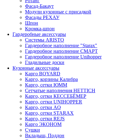
Ротанг
Фасад-Бакаут
Модули кухонные с присадкой
Фасады РЕХАУ
Шпон
Кромка-шпон
Гардеробные аксессуары
Системы ARISTO
Гардеробное наполнение "Starax"
Гардеробное наполнение СМАРТ
Гардеробное наполнение Unihopper
Гладильные доски
Кухонные аксессуары
Карго BOYARD
Карго, корзины Калибра
Карго, сетки ЮММ
Сетчатые наполнения HETTICH
Карго, сетки КЕССЕБЁМЕР
Карго, сетки UNIHOPPER
Карго, сетки AQ
Карго, сетки STARAX
Карго, сетки REJS
Карго ЭКОНОМ
Сушки
Вкладыш, Поддон