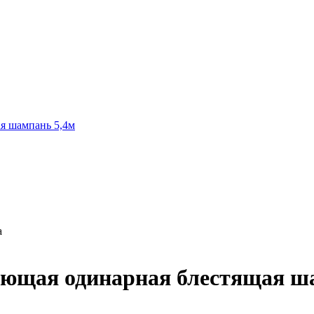
а
щая одинарная блестящая ша