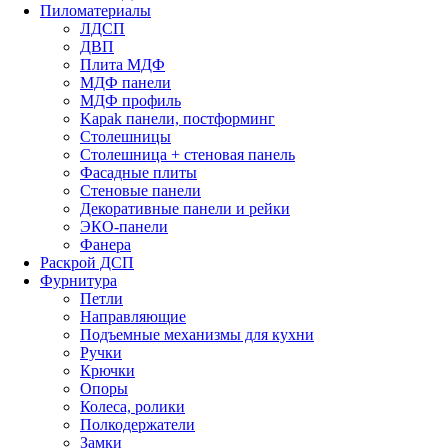
Пиломатериалы
ЛДСП
ДВП
Плита МДФ
МДФ панели
МДФ профиль
Kapak панели, постформинг
Столешницы
Столешница + стеновая панель
Фасадные плиты
Стеновые панели
Декоративные панели и рейки
ЭКО-панели
Фанера
Раскрой ДСП
Фурнитура
Петли
Направляющие
Подъемные механизмы для кухни
Ручки
Крючки
Опоры
Колеса, ролики
Полкодержатели
Замки