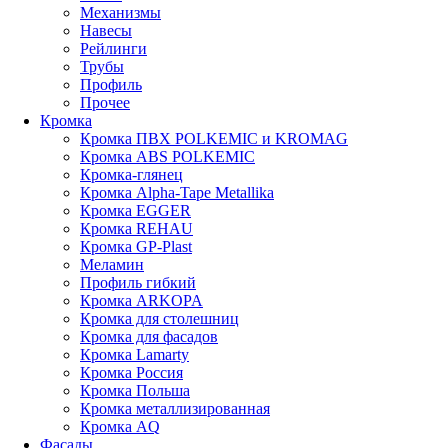
Механизмы
Навесы
Рейлинги
Трубы
Профиль
Прочее
Кромка
Кромка ПВХ POLKEMIC и KROMAG
Кромка ABS POLKEMIС
Кромка-глянец
Кромка Alpha-Tape Metallika
Кромка EGGER
Кромка REHAU
Кромка GP-Plast
Меламин
Профиль гибкий
Кромка ARKOPA
Кромка для столешниц
Кромка для фасадов
Кромка Lamarty
Кромка Россия
Кромка Польша
Кромка металлизированная
Кромка AQ
Фасады