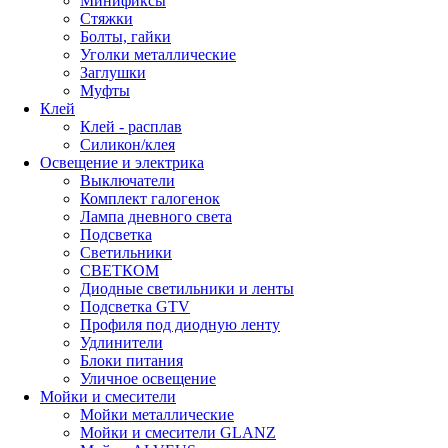
Минификсы
Стяжки
Болты, гайки
Уголки металлические
Заглушки
Муфты
Клей
Клей - расплав
Силикон/клея
Освещение и электрика
Выключатели
Комплект галогенок
Лампа дневного света
Подсветка
Светильники
СВЕТКОМ
Диодные светильники и ленты
Подсветка GTV
Профиля под диодную ленту
Удлинители
Блоки питания
Уличное освещение
Мойки и смесители
Мойки металлические
Мойки и смесители GLANZ