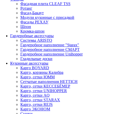
Фасадная плита CLEAF TSS
Ротанг
Фасад-Бакаут
Модули кухонные с присадкой
Фасады РЕХАУ
Шпон
Кромка-шпон
Гардеробные аксессуары
Системы ARISTO
Гардеробное наполнение "Starax"
Гардеробное наполнение СМАРТ
Гардеробное наполнение Unihopper
Гладильные доски
Кухонные аксессуары
Карго BOYARD
Карго, корзины Калибра
Карго, сетки ЮММ
Сетчатые наполнения HETTICH
Карго, сетки КЕССЕБЁМЕР
Карго, сетки UNIHOPPER
Карго, сетки AQ
Карго, сетки STARAX
Карго, сетки REJS
Карго ЭКОНОМ
Сушки