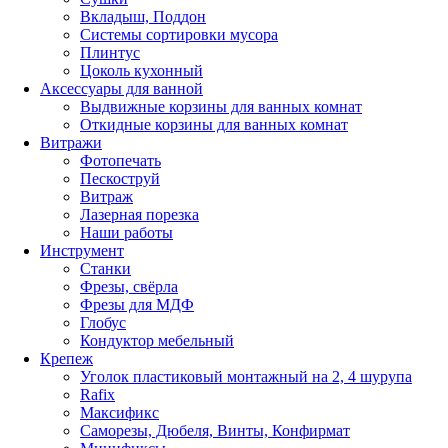
Вкладыш, Поддон
Системы сортировки мусора
Плинтус
Цоколь кухонный
Аксессуары для ванной
Выдвижные корзины для ванных комнат
Откидные корзины для ванных комнат
Витражи
Фотопечать
Пескоструй
Витраж
Лазерная порезка
Наши работы
Инструмент
Станки
Фрезы, свёрла
Фрезы для МДФ
Глобус
Кондуктор мебельный
Крепеж
Уголок пластиковый монтажный на 2, 4 шурупа
Rafix
Максификс
Саморезы, Дюбеля, Винты, Конфирмат