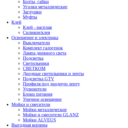
Болты, гайки
Уголки металлические
Заглушки
Муфты
Клей
Клей - расплав
Силикон/клея
Освещение и электрика
Выключатели
Комплект галогенок
Лампа дневного света
Подсветка
Светильники
СВЕТКОМ
Диодные светильники и ленты
Подсветка GTV
Профиля под диодную ленту
Удлинители
Блоки питания
Уличное освещение
Мойки и смесители
Мойки металлические
Мойки и смесители GLANZ
Мойки ALVEUS
Выгодная корзина