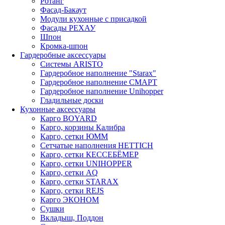
Ротанг
Фасад-Бакаут
Модули кухонные с присадкой
Фасады РЕХАУ
Шпон
Кромка-шпон
Гардеробные аксессуары
Системы ARISTO
Гардеробное наполнение "Starax"
Гардеробное наполнение СМАРТ
Гардеробное наполнение Unihopper
Гладильные доски
Кухонные аксессуары
Карго BOYARD
Карго, корзины Калибра
Карго, сетки ЮММ
Сетчатые наполнения HETTICH
Карго, сетки КЕССЕБЁМЕР
Карго, сетки UNIHOPPER
Карго, сетки AQ
Карго, сетки STARAX
Карго, сетки REJS
Карго ЭКОНОМ
Сушки
Вкладыш, Поддон