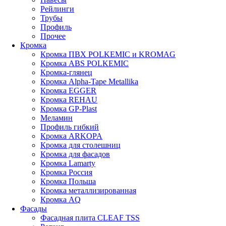
Рейлинги
Трубы
Профиль
Прочее
Кромка
Кромка ПВХ POLKEMIC и KROMAG
Кромка ABS POLKEMIС
Кромка-глянец
Кромка Alpha-Tape Metallika
Кромка EGGER
Кромка REHAU
Кромка GP-Plast
Меламин
Профиль гибкий
Кромка ARKOPA
Кромка для столешниц
Кромка для фасадов
Кромка Lamarty
Кромка Россия
Кромка Польша
Кромка металлизированная
Кромка AQ
Фасады
Фасадная плита CLEAF TSS