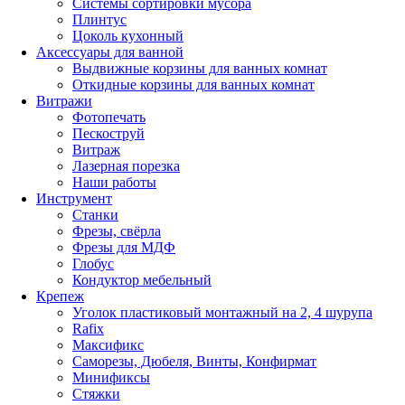
Системы сортировки мусора
Плинтус
Цоколь кухонный
Аксессуары для ванной
Выдвижные корзины для ванных комнат
Откидные корзины для ванных комнат
Витражи
Фотопечать
Пескоструй
Витраж
Лазерная порезка
Наши работы
Инструмент
Станки
Фрезы, свёрла
Фрезы для МДФ
Глобус
Кондуктор мебельный
Крепеж
Уголок пластиковый монтажный на 2, 4 шурупа
Rafix
Максификс
Саморезы, Дюбеля, Винты, Конфирмат
Минификсы
Стяжки