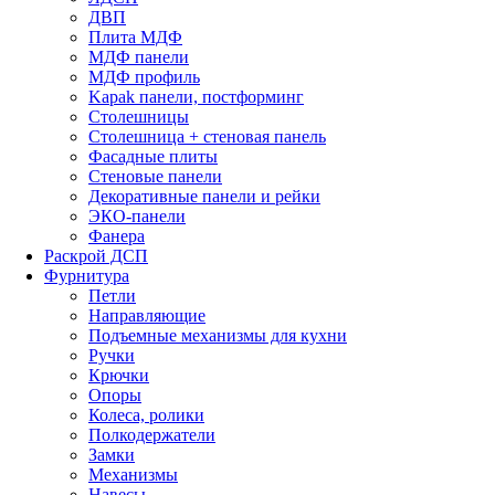
ДВП
Плита МДФ
МДФ панели
МДФ профиль
Kapak панели, постформинг
Столешницы
Столешница + стеновая панель
Фасадные плиты
Стеновые панели
Декоративные панели и рейки
ЭКО-панели
Фанера
Раскрой ДСП
Фурнитура
Петли
Направляющие
Подъемные механизмы для кухни
Ручки
Крючки
Опоры
Колеса, ролики
Полкодержатели
Замки
Механизмы
Навесы