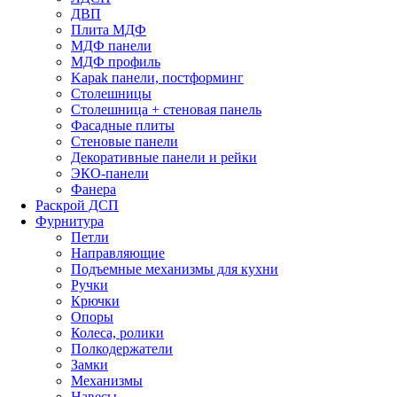
ДВП
Плита МДФ
МДФ панели
МДФ профиль
Kapak панели, постформинг
Столешницы
Столешница + стеновая панель
Фасадные плиты
Стеновые панели
Декоративные панели и рейки
ЭКО-панели
Фанера
Раскрой ДСП
Фурнитура
Петли
Направляющие
Подъемные механизмы для кухни
Ручки
Крючки
Опоры
Колеса, ролики
Полкодержатели
Замки
Механизмы
Навесы