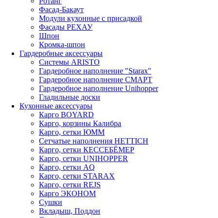
Ротанг
Фасад-Бакаут
Модули кухонные с присадкой
Фасады РЕХАУ
Шпон
Кромка-шпон
Гардеробные аксессуары
Системы ARISTO
Гардеробное наполнение "Starax"
Гардеробное наполнение СМАРТ
Гардеробное наполнение Unihopper
Гладильные доски
Кухонные аксессуары
Карго BOYARD
Карго, корзины Калибра
Карго, сетки ЮММ
Сетчатые наполнения HETTICH
Карго, сетки КЕССЕБЁМЕР
Карго, сетки UNIHOPPER
Карго, сетки AQ
Карго, сетки STARAX
Карго, сетки REJS
Карго ЭКОНОМ
Сушки
Вкладыш, Поддон