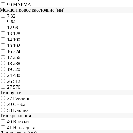
99
МАРМА
Межцентровое расстояние (мм)
7
32
9
64
12
96
13
128
14
160
15
192
16
224
17
256
18
288
19
320
24
480
26
512
27
576
Тип ручки
37
Рейлинг
39
Скоба
58
Кнопка
Тип крепления
40
Врезная
41
Накладная
Длина ручки (мм)