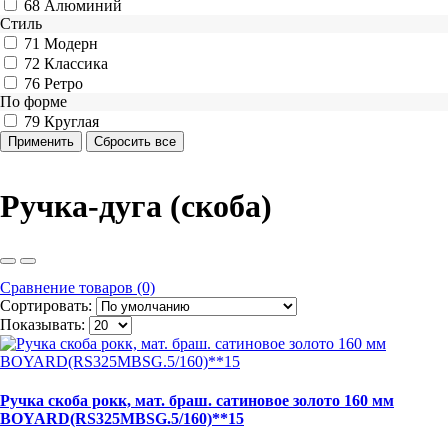
68
Алюминий
Стиль
71
Модерн
72
Классика
76
Ретро
По форме
79
Круглая
Ручка-дуга (скоба)
Сравнение товаров (0)
Сортировать:
Показывать:
Ручка скоба рокк, мат. браш. сатиновое золото 160 мм
BOYARD(RS325MBSG.5/160)**15