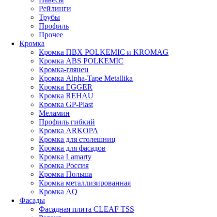
Рейлинги
Трубы
Профиль
Прочее
Кромка
Кромка ПВХ POLKEMIC и KROMAG
Кромка ABS POLKEMIС
Кромка-глянец
Кромка Alpha-Tape Metallika
Кромка EGGER
Кромка REHAU
Кромка GP-Plast
Меламин
Профиль гибкий
Кромка ARKOPA
Кромка для столешниц
Кромка для фасадов
Кромка Lamarty
Кромка Россия
Кромка Польша
Кромка металлизированная
Кромка AQ
Фасады
Фасадная плита CLEAF TSS