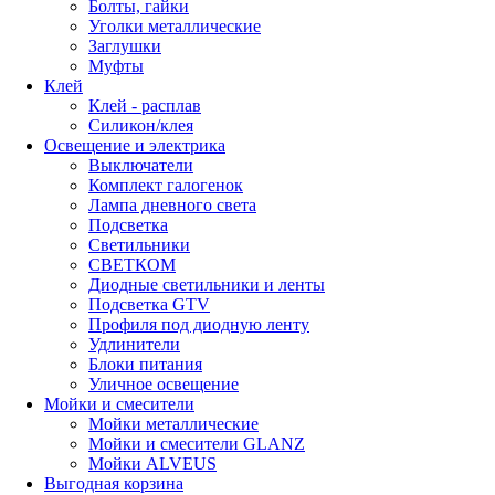
Болты, гайки
Уголки металлические
Заглушки
Муфты
Клей
Клей - расплав
Силикон/клея
Освещение и электрика
Выключатели
Комплект галогенок
Лампа дневного света
Подсветка
Светильники
СВЕТКОМ
Диодные светильники и ленты
Подсветка GTV
Профиля под диодную ленту
Удлинители
Блоки питания
Уличное освещение
Мойки и смесители
Мойки металлические
Мойки и смесители GLANZ
Мойки ALVEUS
Выгодная корзина