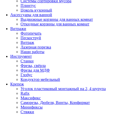
Системы сортировки мусора
Плинтус
Цоколь кухонный
Аксессуары для ванной
Выдвижные корзины для ванных комнат
Откидные корзины для ванных комнат
Витражи
Фотопечать
Пескоструй
Витраж
Лазерная порезка
Наши работы
Инструмент
Станки
Фрезы, свёрла
Фрезы для МДФ
Глобус
Кондуктор мебельный
Крепеж
Уголок пластиковый монтажный на 2, 4 шурупа
Rafix
Максификс
Саморезы, Дюбеля, Винты, Конфирмат
Минификсы
Стяжки