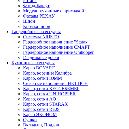
Ротанг
Фасад-Бакаут
Модули кухонные с присадкой
Фасады РЕХАУ
Шпон
Кромка-шпон
Гардеробные аксессуары
Системы ARISTO
Гардеробное наполнение "Starax"
Гардеробное наполнение СМАРТ
Гардеробное наполнение Unihopper
Гладильные доски
Кухонные аксессуары
Карго BOYARD
Карго, корзины Калибра
Карго, сетки ЮММ
Сетчатые наполнения HETTICH
Карго, сетки КЕССЕБЁМЕР
Карго, сетки UNIHOPPER
Карго, сетки AQ
Карго, сетки STARAX
Карго, сетки REJS
Карго ЭКОНОМ
Сушки
Вкладыш, Поддон