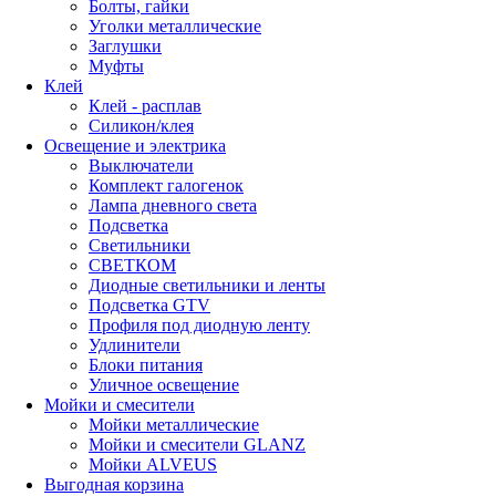
Болты, гайки
Уголки металлические
Заглушки
Муфты
Клей
Клей - расплав
Силикон/клея
Освещение и электрика
Выключатели
Комплект галогенок
Лампа дневного света
Подсветка
Светильники
СВЕТКОМ
Диодные светильники и ленты
Подсветка GTV
Профиля под диодную ленту
Удлинители
Блоки питания
Уличное освещение
Мойки и смесители
Мойки металлические
Мойки и смесители GLANZ
Мойки ALVEUS
Выгодная корзина