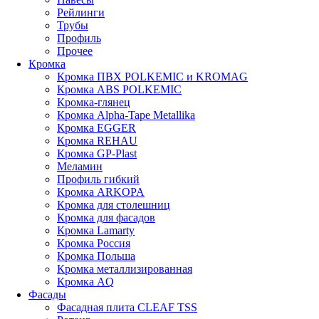
Рейлинги
Трубы
Профиль
Прочее
Кромка
Кромка ПВХ POLKEMIC и KROMAG
Кромка ABS POLKEMIС
Кромка-глянец
Кромка Alpha-Tape Metallika
Кромка EGGER
Кромка REHAU
Кромка GP-Plast
Меламин
Профиль гибкий
Кромка ARKOPA
Кромка для столешниц
Кромка для фасадов
Кромка Lamarty
Кромка Россия
Кромка Польша
Кромка металлизированная
Кромка AQ
Фасады
Фасадная плита CLEAF TSS