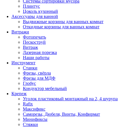
Системы сортировки мусора
Плинтус
Цоколь кухонный
Аксессуары для ванной
Выдвижные корзины для ванных комнат
Откидные корзины для ванных комнат
Витражи
Фотопечать
Пескоструй
Витраж
Лазерная порезка
Наши работы
Инструмент
Станки
Фрезы, свёрла
Фрезы для МДФ
Глобус
Кондуктор мебельный
Крепеж
Уголок пластиковый монтажный на 2, 4 шурупа
Rafix
Максификс
Саморезы, Дюбеля, Винты, Конфирмат
Минификсы
Стяжки