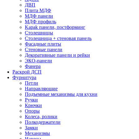
ДВП
Плита МДФ
МДФ панели
МДФ профиль
Kapak панели, постформинг
Столешницы
Столешница + стеновая панель
Фасадные плиты
Стеновые панели
Декоративные панели и рейки
ЭКО-панели
Фанера
Раскрой ДСП
Фурнитура
Петли
Направляющие
Подъемные механизмы для кухни
Ручки
Крючки
Опоры
Колеса, ролики
Полкодержатели
Замки
Механизмы
Навесы