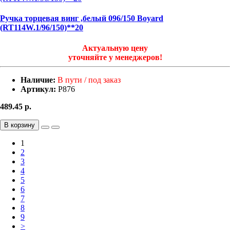
Ручка торцевая винг ,белый 096/150 Boyard
(RT114W.1/96/150)**20
Актуальную цену
уточняйте у менеджеров!
Наличие:
В пути / под заказ
Артикул:
Р876
489.45
р.
В корзину
1
2
3
4
5
6
7
8
9
>