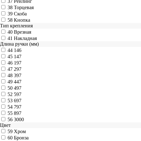
37
Рейлинг
38
Торцевая
39
Скоба
58
Кнопка
Тип крепления
40
Врезная
41
Накладная
Длина ручки (мм)
44
146
45
147
46
197
47
297
48
397
49
447
50
497
52
597
53
697
54
797
55
897
56
3000
Цвет
59
Хром
60
Бронза