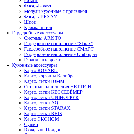
Ротанг
Фасад-Бакаут
Модули кухонные с присадкой
Фасады РЕХАУ
Шпон
Кромка-шпон
Гардеробные аксессуары
Системы ARISTO
Гардеробное наполнение "Starax"
Гардеробное наполнение СМАРТ
Гардеробное наполнение Unihopper
Гладильные доски
Кухонные аксессуары
Карго BOYARD
Карго, корзины Калибра
Карго, сетки ЮММ
Сетчатые наполнения HETTICH
Карго, сетки КЕССЕБЁМЕР
Карго, сетки UNIHOPPER
Карго, сетки AQ
Карго, сетки STARAX
Карго, сетки REJS
Карго ЭКОНОМ
Сушки
Вкладыш, Поддон