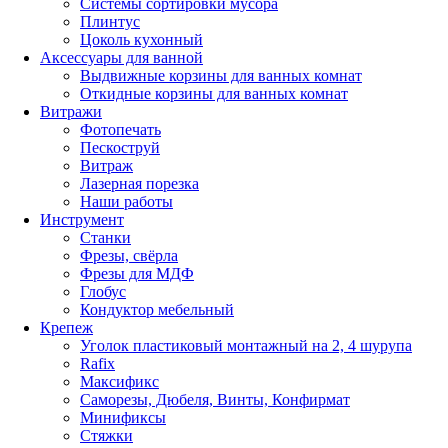
Системы сортировки мусора
Плинтус
Цоколь кухонный
Аксессуары для ванной
Выдвижные корзины для ванных комнат
Откидные корзины для ванных комнат
Витражи
Фотопечать
Пескоструй
Витраж
Лазерная порезка
Наши работы
Инструмент
Станки
Фрезы, свёрла
Фрезы для МДФ
Глобус
Кондуктор мебельный
Крепеж
Уголок пластиковый монтажный на 2, 4 шурупа
Rafix
Максификс
Саморезы, Дюбеля, Винты, Конфирмат
Минификсы
Стяжки