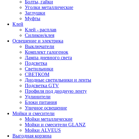
Болты, гайки
Уголки металлические
Заглушки
Муфты
Клей
Клей - расплав
Силикон/клея
Освещение и электрика
Выключатели
Комплект галогенок
Лампа дневного света
Подсветка
Светильники
СВЕТКОМ
Диодные светильники и ленты
Подсветка GTV
Профиля под диодную ленту
Удлинители
Блоки питания
Уличное освещение
Мойки и смесители
Мойки металлические
Мойки и смесители GLANZ
Мойки ALVEUS
Выгодная корзина