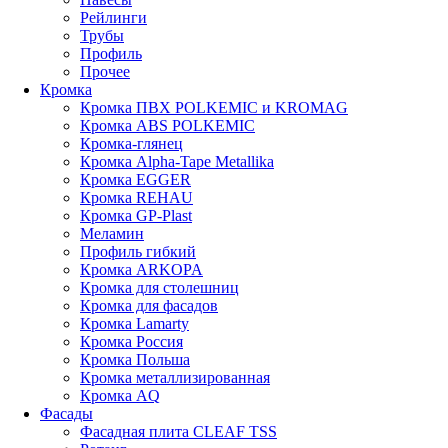
Рейлинги
Трубы
Профиль
Прочее
Кромка
Кромка ПВХ POLKEMIC и KROMAG
Кромка ABS POLKEMIС
Кромка-глянец
Кромка Alpha-Tape Metallika
Кромка EGGER
Кромка REHAU
Кромка GP-Plast
Меламин
Профиль гибкий
Кромка ARKOPA
Кромка для столешниц
Кромка для фасадов
Кромка Lamarty
Кромка Россия
Кромка Польша
Кромка металлизированная
Кромка AQ
Фасады
Фасадная плита CLEAF TSS