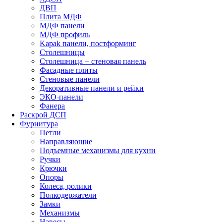
ДВП
Плита МДФ
МДФ панели
МДФ профиль
Kapak панели, постформинг
Столешницы
Столешница + стеновая панель
Фасадные плиты
Стеновые панели
Декоративные панели и рейки
ЭКО-панели
Фанера
Раскрой ДСП
Фурнитура
Петли
Направляющие
Подъемные механизмы для кухни
Ручки
Крючки
Опоры
Колеса, ролики
Полкодержатели
Замки
Механизмы
Навесы