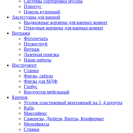
Системы сортировки мусора
Плинтус
Цоколь кухонный
Аксессуары для ванной
Выдвижные корзины для ванных комнат
Откидные корзины для ванных комнат
Витражи
Фотопечать
Пескоструй
Витраж
Лазерная порезка
Наши работы
Инструмент
Станки
Фрезы, свёрла
Фрезы для МДФ
Глобус
Кондуктор мебельный
Крепеж
Уголок пластиковый монтажный на 2, 4 шурупа
Rafix
Максификс
Саморезы, Дюбеля, Винты, Конфирмат
Минификсы
Стяжки