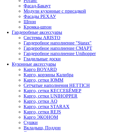
Ротанг
Фасад-Бакаут
Модули кухонные с присадкой
Фасады РЕХАУ
Шпон
Кромка-шпон
Гардеробные аксессуары
Системы ARISTO
Гардеробное наполнение "Starax"
Гардеробное наполнение СМАРТ
Гардеробное наполнение Unihopper
Гладильные доски
Кухонные аксессуары
Карго BOYARD
Карго, корзины Калибра
Карго, сетки ЮММ
Сетчатые наполнения HETTICH
Карго, сетки КЕССЕБЁМЕР
Карго, сетки UNIHOPPER
Карго, сетки AQ
Карго, сетки STARAX
Карго, сетки REJS
Карго ЭКОНОМ
Сушки
Вкладыш, Поддон