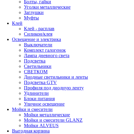
Болты, гайки
Уголки металлические
Заглушки
Муфты
Клей
Клей - расплав
Силикон/клея
Освещение и электрика
Выключатели
Комплект галогенок
Лампа дневного света
Подсветка
Светильники
СВЕТКОМ
Диодные светильники и ленты
Подсветка GTV
Профиля под диодную ленту
Удлинители
Блоки питания
Уличное освещение
Мойки и смесители
Мойки металлические
Мойки и смесители GLANZ
Мойки ALVEUS
Выгодная корзина