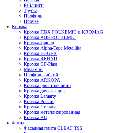
Рейлинги
Трубы
Профиль
Прочее
Кромка
Кромка ПВХ POLKEMIC и KROMAG
Кромка ABS POLKEMIС
Кромка-глянец
Кромка Alpha-Tape Metallika
Кромка EGGER
Кромка REHAU
Кромка GP-Plast
Меламин
Профиль гибкий
Кромка ARKOPA
Кромка для столешниц
Кромка для фасадов
Кромка Lamarty
Кромка Россия
Кромка Польша
Кромка металлизированная
Кромка AQ
Фасады
Фасадная плита CLEAF TSS