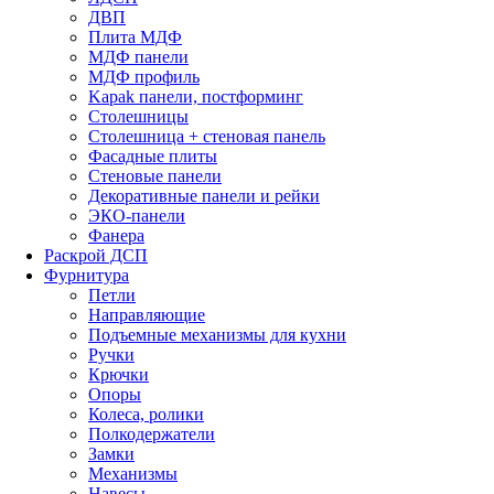
ДВП
Плита МДФ
МДФ панели
МДФ профиль
Kapak панели, постформинг
Столешницы
Столешница + стеновая панель
Фасадные плиты
Стеновые панели
Декоративные панели и рейки
ЭКО-панели
Фанера
Раскрой ДСП
Фурнитура
Петли
Направляющие
Подъемные механизмы для кухни
Ручки
Крючки
Опоры
Колеса, ролики
Полкодержатели
Замки
Механизмы
Навесы